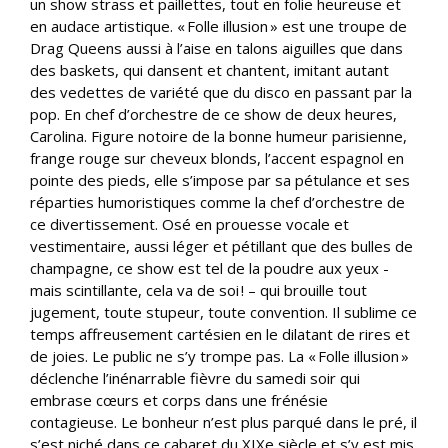
un show strass et paillettes, tout en folie heureuse et
en audace artistique. « Folle illusion » est une troupe de
Drag Queens aussi à l’aise en talons aiguilles que dans
des baskets, qui dansent et chantent, imitant autant
des vedettes de variété que du disco en passant par la
pop. En chef d’orchestre de ce show de deux heures,
Carolina. Figure notoire de la bonne humeur parisienne,
frange rouge sur cheveux blonds, l’accent espagnol en
pointe des pieds, elle s’impose par sa pétulance et ses
réparties humoristiques comme la chef d’orchestre de
ce divertissement. Osé en prouesse vocale et
vestimentaire, aussi léger et pétillant que des bulles de
champagne, ce show est tel de la poudre aux yeux -
mais scintillante, cela va de soi ! – qui brouille tout
jugement, toute stupeur, toute convention. Il sublime ce
temps affreusement cartésien en le dilatant de rires et
de joies. Le public ne s’y trompe pas. La « Folle illusion »
déclenche l’inénarrable fièvre du samedi soir qui
embrase cœurs et corps dans une frénésie
contagieuse. Le bonheur n’est plus parqué dans le pré, il
s’est niché dans ce cabaret du XIXe siècle et s’y est mis