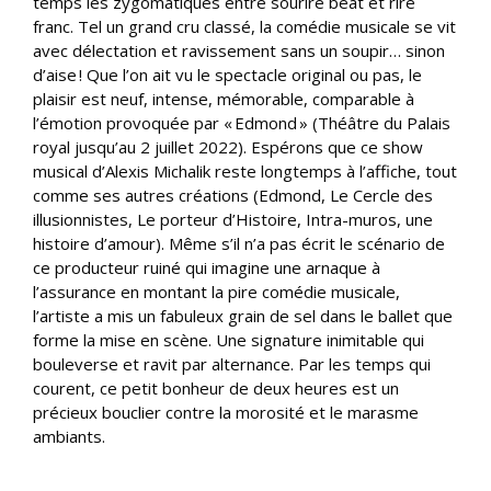
temps les zygomatiques entre sourire béat et rire
franc. Tel un grand cru classé, la comédie musicale se vit
avec délectation et ravissement sans un soupir… sinon
d’aise ! Que l’on ait vu le spectacle original ou pas, le
plaisir est neuf, intense, mémorable, comparable à
l’émotion provoquée par « Edmond » (Théâtre du Palais
royal jusqu’au 2 juillet 2022). Espérons que ce show
musical d’Alexis Michalik reste longtemps à l’affiche, tout
comme ses autres créations (Edmond, Le Cercle des
illusionnistes, Le porteur d’Histoire, Intra-muros, une
histoire d’amour). Même s’il n’a pas écrit le scénario de
ce producteur ruiné qui imagine une arnaque à
l’assurance en montant la pire comédie musicale,
l’artiste a mis un fabuleux grain de sel dans le ballet que
forme la mise en scène. Une signature inimitable qui
bouleverse et ravit par alternance. Par les temps qui
courent, ce petit bonheur de deux heures est un
précieux bouclier contre la morosité et le marasme
ambiants.