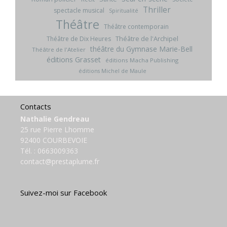
Thriller
spectacle musical
Spiritualité
Théâtre
Théâtre contemporain
Théâtre de l'Archipel
Théâtre de Dix Heures
théâtre du Gymnase Marie-Bell
Théâtre de l'Atelier
éditions Grasset
éditions Macha Publishing
éditions Michel de Maule
Contacts
Nathalie Gendreau
25 rue Pierre Lhomme
92400 COURBEVOIE
Tél. :
0663009363
contact@prestaplume.fr
Suivez-moi sur Facebook