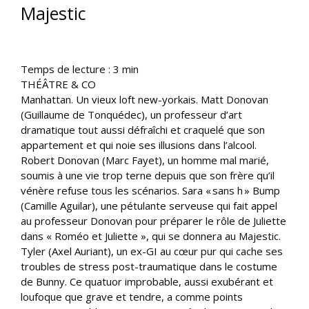
Majestic
Temps de lecture :
3
min
THÉÂTRE & CO
Manhattan. Un vieux loft new-yorkais. Matt Donovan
(Guillaume de Tonquédec), un professeur d’art
dramatique tout aussi défraîchi et craquelé que son
appartement et qui noie ses illusions dans l’alcool.
Robert Donovan (Marc Fayet), un homme mal marié,
soumis à une vie trop terne depuis que son frère qu’il
vénère refuse tous les scénarios. Sara « sans h » Bump
(Camille Aguilar), une pétulante serveuse qui fait appel
au professeur Donovan pour préparer le rôle de Juliette
dans « Roméo et Juliette », qui se donnera au Majestic.
Tyler (Axel Auriant), un ex-GI au cœur pur qui cache ses
troubles de stress post-traumatique dans le costume
de Bunny. Ce quatuor improbable, aussi exubérant et
loufoque que grave et tendre, a comme points