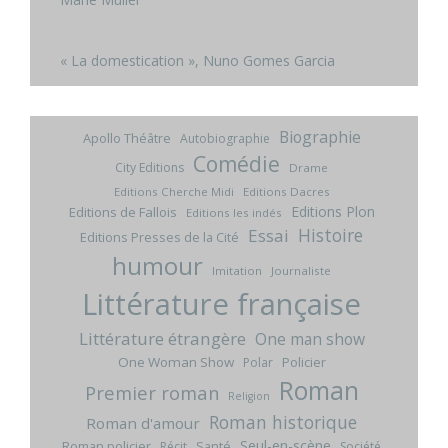
« La domestication », Nuno Gomes Garcia
Biographie
Apollo Théâtre
Autobiographie
Comédie
City Editions
Drame
Editions Cherche Midi
Editions Dacres
Editions Plon
Editions de Fallois
Editions les indés
Histoire
Essai
Editions Presses de la Cité
humour
Imitation
Journaliste
Littérature française
Littérature étrangère
One man show
One Woman Show
Policier
Polar
Roman
Premier roman
Religion
Roman historique
Roman d'amour
Seul-en-scène
Roman policier
Santé
Récit
Société