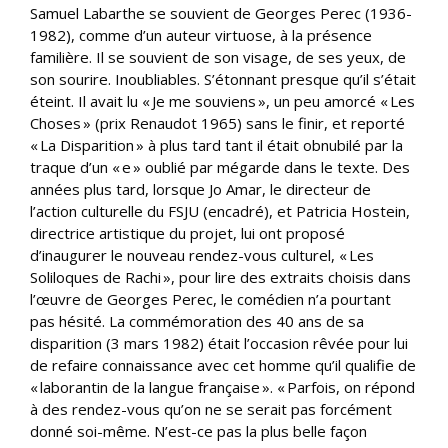
Samuel Labarthe se souvient de Georges Perec (1936-
1982), comme d’un auteur virtuose, à la présence
familière. Il se souvient de son visage, de ses yeux, de
son sourire. Inoubliables. S’étonnant presque qu’il s’était
éteint. Il avait lu « Je me souviens », un peu amorcé « Les
Choses » (prix Renaudot 1965) sans le finir, et reporté
« La Disparition » à plus tard tant il était obnubilé par la
traque d’un « e » oublié par mégarde dans le texte. Des
années plus tard, lorsque Jo Amar, le directeur de
l’action culturelle du FSJU (encadré), et Patricia Hostein,
directrice artistique du projet, lui ont proposé
d’inaugurer le nouveau rendez-vous culturel, « Les
Soliloques de Rachi », pour lire des extraits choisis dans
l’œuvre de Georges Perec, le comédien n’a pourtant
pas hésité. La commémoration des 40 ans de sa
disparition (3 mars 1982) était l’occasion rêvée pour lui
de refaire connaissance avec cet homme qu’il qualifie de
« laborantin de la langue française ». « Parfois, on répond
à des rendez-vous qu’on ne se serait pas forcément
donné soi-même. N’est-ce pas la plus belle façon