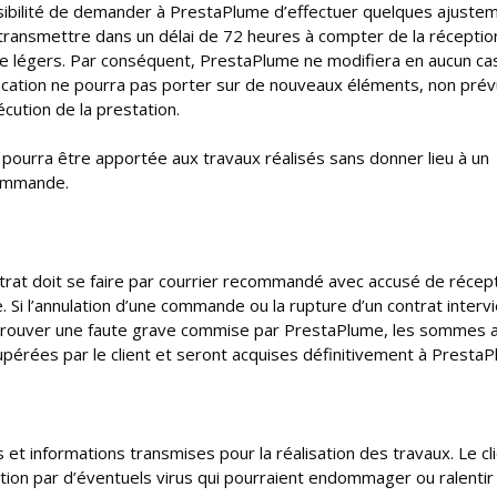
ossibilité de demander à PrestaPlume d’effectuer quelques ajuste
 transmettre dans un délai de 72 heures à compter de la réceptio
légers. Par conséquent, PrestaPlume ne modifiera en aucun cas
fication ne pourra pas porter sur de nouveaux éléments, non prév
écution de la prestation.
 pourra être apportée aux travaux réalisés sans donner lieu à un
commande.
ontrat doit se faire par courrier recommandé avec accusé de récept
e. Si l’annulation d’une commande ou la rupture d’un contrat interv
de prouver une faute grave commise par PrestaPlume, les sommes 
pérées par le client et seront acquises définitivement à PrestaP
 et informations transmises pour la réalisation des travaux. Le cl
tion par d’éventuels virus qui pourraient endommager ou ralentir