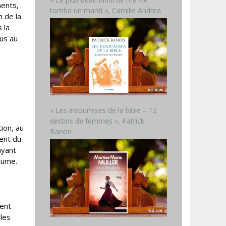
ments,
tomba un mardi », Camille Andrea
n de la
 la
us au
« Les insoumises de la bible – 12
destins de femmes », Patrick
ion, au
Banon
ient du
ayant
lume.
ient
 les