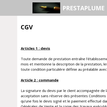
Aller
PRESTAPLUME
au
contenu
CGV
Articles 1 : devis
Toute demande de prestation entraîne l’établisseme
mois et mentionne la description de la prestation, les
toute condition particulière définie au préalable avec l
Article 2 : commande
La signature du devis par le client accompagnée de 
acceptation sans réserve des présentes Conditions 
qu’une fois le devis signé et le paiement effectué dans
Générales de Vente et la copie des travaux exécutés 