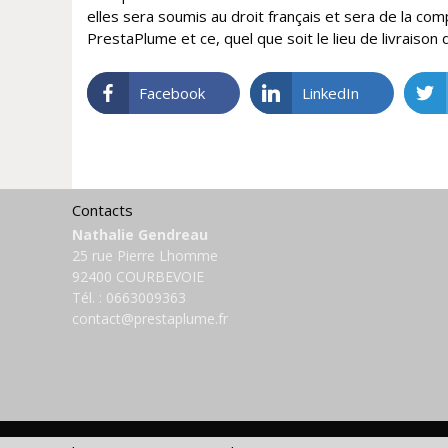
elles sera soumis au droit français et sera de la co
PrestaPlume et ce, quel que soit le lieu de livraison 
Facebook
LinkedIn
Contacts
Nathalie Gendreau
25 rue Pierre Lhomme
92400 COURBEVOIE
Tél. :
0663009363
contact@prestaplume.fr