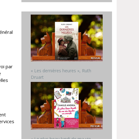
énéral
voi par
« Les dernières heures », Ruth
e
Druart
lles
ent
ervices
« Le plus beau lundi de ma vie