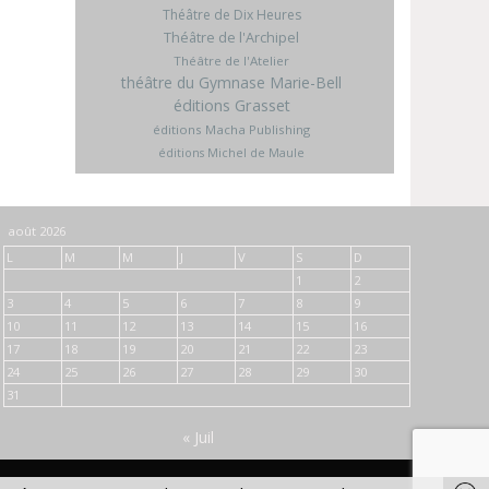
Théâtre de Dix Heures
Théâtre de l'Archipel
Théâtre de l'Atelier
théâtre du Gymnase Marie-Bell
éditions Grasset
éditions Macha Publishing
éditions Michel de Maule
août 2026
L
M
M
J
V
S
D
1
2
3
4
5
6
7
8
9
10
11
12
13
14
15
16
17
18
19
20
21
22
23
24
25
26
27
28
29
30
31
« Juil