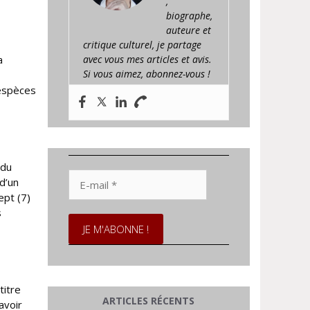
,
biographe,
auteure et
critique culturel, je partage
avec vous mes articles et avis.
a
Si vous aimez, abonnez-vous !
 espèces
 du
E-
d’un
mail
ept (7)
*
s
titre
ARTICLES RÉCENTS
avoir