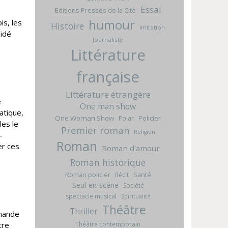
Essai
Editions Presses de la Cité
humour
is, les
Histoire
Imitation
lidé
Journaliste
Littérature
française
Littérature étrangère
e
One man show
atique,
One Woman Show
Policier
Polar
les le
Premier roman
Religion
–
Roman
er ces
Roman d'amour
Roman historique
Roman policier
Santé
Récit
Seul-en-scène
Société
spectacle musical
Spiritualité
Théâtre
Thriller
mmande
Théâtre contemporain
tre