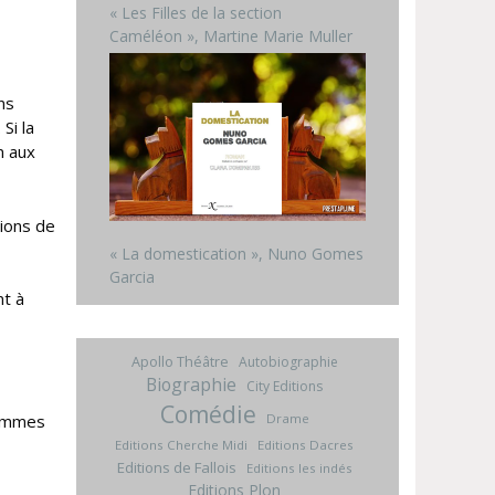
« Les Filles de la section
Caméléon », Martine Marie Muller
ns
Si la
n aux
ions de
« La domestication », Nuno Gomes
Garcia
nt à
Apollo Théâtre
Autobiographie
Biographie
City Editions
Comédie
Drame
sommes
Editions Cherche Midi
Editions Dacres
Editions de Fallois
Editions les indés
Editions Plon