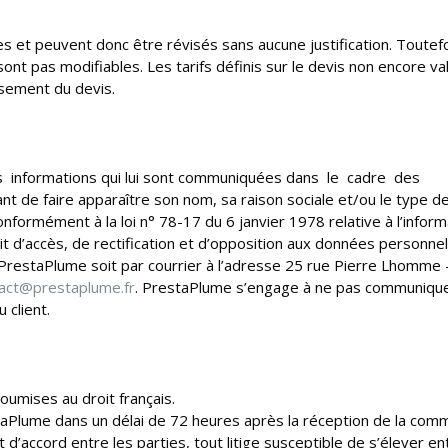
es et peuvent donc être révisés sans aucune justification. Toutefo
sont pas modifiables. Les tarifs définis sur le devis non encore va
ssement du devis.
les informations qui lui sont communiquées dans le cadre des
ant de faire apparaître son nom, sa raison sociale et/ou le type d
nformément à la loi n° 78-17 du 6 janvier 1978 relative à l’inform
roit d’accès, de rectification et d’opposition aux données personnel
t PrestaPlume soit par courrier à l’adresse 25 rue Pierre Lhomme 
act@prestaplume.fr
. PrestaPlume s’engage à ne pas communiqu
 client.
umises au droit français.
estaPlume dans un délai de 72 heures après la réception de la co
 d’accord entre les parties, tout litige susceptible de s’élever en