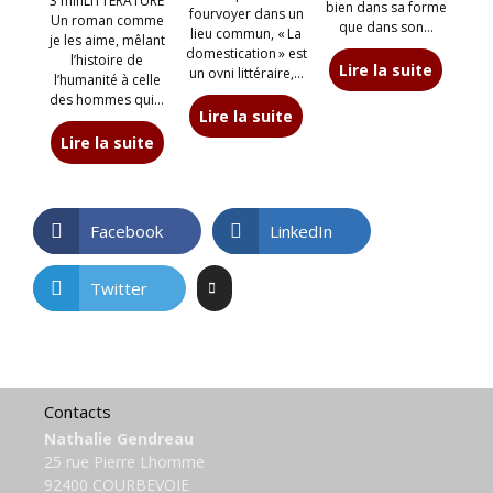
3 minLITTERATURE
bien dans sa forme
fourvoyer dans un
Un roman comme
que dans son…
lieu commun, « La
je les aime, mêlant
domestication » est
l’histoire de
Lire la suite
un ovni littéraire,…
l’humanité à celle
des hommes qui…
Lire la suite
Lire la suite
Facebook
LinkedIn
Twitter
Contacts
Nathalie Gendreau
25 rue Pierre Lhomme
92400 COURBEVOIE