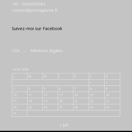
Tél. :
0663009363
contact@prestaplume.fr
Suivez-moi sur Facebook
CGV
–
Mentions légales
août 2026
L
M
M
J
V
S
D
1
2
3
4
5
6
7
8
9
10
11
12
13
14
15
16
17
18
19
20
21
22
23
24
25
26
27
28
29
30
31
« Juil