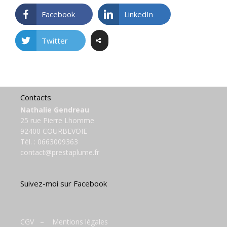
Facebook
LinkedIn
Twitter
Contacts
Nathalie Gendreau
25 rue Pierre Lhomme
92400 COURBEVOIE
Tél. :
0663009363
contact@prestaplume.fr
Suivez-moi sur Facebook
CGV
–
Mentions légales