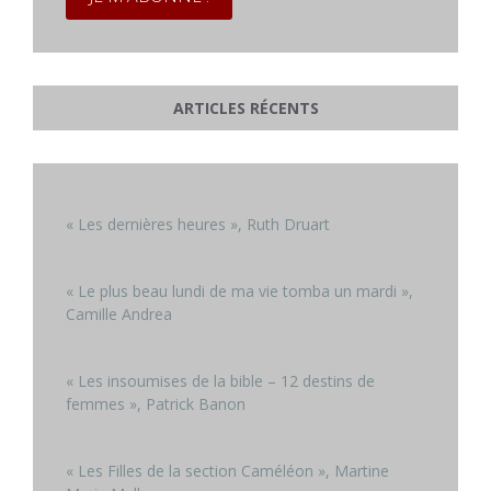
ARTICLES RÉCENTS
« Les dernières heures », Ruth Druart
« Le plus beau lundi de ma vie tomba un mardi »,
Camille Andrea
« Les insoumises de la bible – 12 destins de
femmes », Patrick Banon
« Les Filles de la section Caméléon », Martine