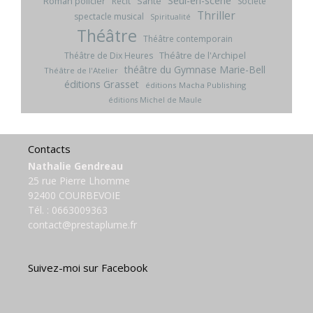
Seul-en-scène
Roman policier
Santé
Récit
Société
Thriller
spectacle musical
Spiritualité
Théâtre
Théâtre contemporain
Théâtre de l'Archipel
Théâtre de Dix Heures
théâtre du Gymnase Marie-Bell
Théâtre de l'Atelier
éditions Grasset
éditions Macha Publishing
éditions Michel de Maule
Contacts
Nathalie Gendreau
25 rue Pierre Lhomme
92400 COURBEVOIE
Tél. :
0663009363
contact@prestaplume.fr
Suivez-moi sur Facebook