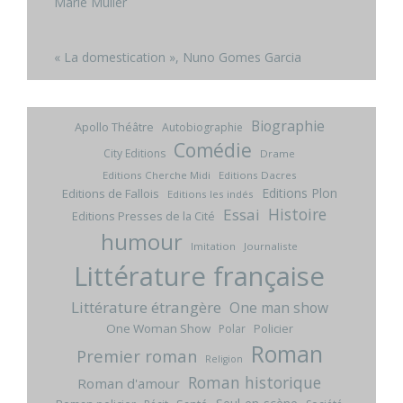
Marie Muller
« La domestication », Nuno Gomes Garcia
Biographie
Apollo Théâtre
Autobiographie
Comédie
City Editions
Drame
Editions Cherche Midi
Editions Dacres
Editions Plon
Editions de Fallois
Editions les indés
Histoire
Essai
Editions Presses de la Cité
humour
Imitation
Journaliste
Littérature française
Littérature étrangère
One man show
One Woman Show
Policier
Polar
Roman
Premier roman
Religion
Roman historique
Roman d'amour