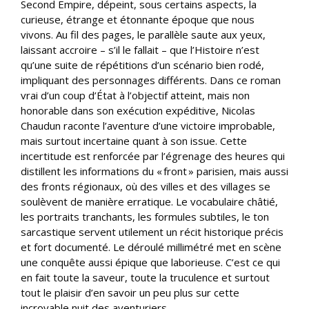
Second Empire, dépeint, sous certains aspects, la
curieuse, étrange et étonnante époque que nous
vivons. Au fil des pages, le parallèle saute aux yeux,
laissant accroire – s’il le fallait – que l’Histoire n’est
qu’une suite de répétitions d’un scénario bien rodé,
impliquant des personnages différents. Dans ce roman
vrai d’un coup d’État à l’objectif atteint, mais non
honorable dans son exécution expéditive, Nicolas
Chaudun raconte l’aventure d’une victoire improbable,
mais surtout incertaine quant à son issue. Cette
incertitude est renforcée par l’égrenage des heures qui
distillent les informations du « front » parisien, mais aussi
des fronts régionaux, où des villes et des villages se
soulèvent de manière erratique. Le vocabulaire châtié,
les portraits tranchants, les formules subtiles, le ton
sarcastique servent utilement un récit historique précis
et fort documenté. Le déroulé millimétré met en scène
une conquête aussi épique que laborieuse. C’est ce qui
en fait toute la saveur, toute la truculence et surtout
tout le plaisir d’en savoir un peu plus sur cette
incroyable nuit des aventuriers.