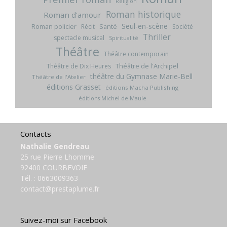
Religion
Roman historique
Roman d'amour
Seul-en-scène
Roman policier
Santé
Récit
Société
Thriller
spectacle musical
Spiritualité
Théâtre
Théâtre contemporain
Théâtre de l'Archipel
Théâtre de Dix Heures
théâtre du Gymnase Marie-Bell
Théâtre de l'Atelier
éditions Grasset
éditions Macha Publishing
éditions Michel de Maule
Contacts
Nathalie Gendreau
25 rue Pierre Lhomme
92400 COURBEVOIE
Tél. :
0663009363
contact@prestaplume.fr
Suivez-moi sur Facebook