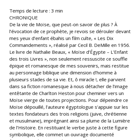
Temps de lecture :
3
min
CHRONIQUE
De la vie de Moïse, que peut-on savoir de plus ? À
l’évocation de ce prophète, je revois se dérouler devant
mes yeux d’enfant ébahis un film culte, « Les Dix
Commandements », réalisé par Cecil B. DeMille en 1956.
Le livre de Nathalie Beaux, « Moïse d’Égypte – L’Enfant
des trois Livres », non seulement ressuscite ce souffle
épique et romanesque de mes souvenirs, mais restitue
au personnage biblique une dimension d’homme à
plusieurs stades de sa vie. Et, ô miracle !, elle parvient
dans sa fiction romanesque à nous détacher de l’image
entêtante de Charlton Heston pour cheminer vers un
Moïse vierge de toutes projections. Pour dépeindre ce
Moïse dépouillé, l’auteure égyptologue s’appuie sur les
textes fondateurs des trois religions (juive, chrétienne
et musulmane), imprégnant ainsi sa plume de la Lumière
de l’Histoire. En restituant le verbe juste à cette figure
symbolique, elle commet un ouvrage documenté