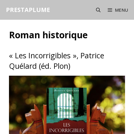
Aller
PRESTAPLUME
au
MENU
contenu
Roman historique
« Les Incorrigibles », Patrice
Quélard (éd. Plon)