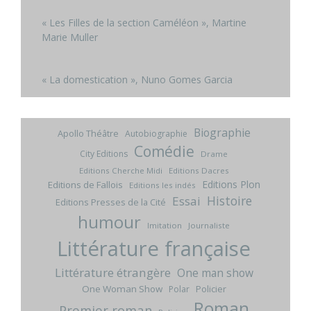
« Les Filles de la section Caméléon », Martine
Marie Muller
« La domestication », Nuno Gomes Garcia
Biographie
Apollo Théâtre
Autobiographie
Comédie
City Editions
Drame
Editions Cherche Midi
Editions Dacres
Editions Plon
Editions de Fallois
Editions les indés
Histoire
Essai
Editions Presses de la Cité
humour
Imitation
Journaliste
Littérature française
Littérature étrangère
One man show
One Woman Show
Policier
Polar
Roman
Premier roman