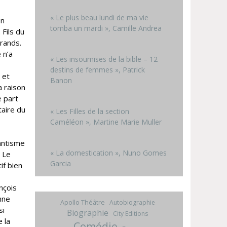
« Le plus beau lundi de ma vie
bn
tomba un mardi », Camille Andrea
 Fils du
grands.
 n’a
« Les insoumises de la bible – 12
destins de femmes », Patrick
 et
Banon
a raison
e part
taire du
« Les Filles de la section
Caméléon », Martine Marie Muller
antisme
« La domestication », Nuno Gomes
. Le
Garcia
if bien
nçois
nne
Apollo Théâtre
Autobiographie
si
Biographie
City Editions
 la
Comédie