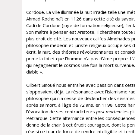
Cordoue. La ville illuminée la nuit irradie telle une 
Ahmad Rochd naît en 1126 dans cette cité du savoir. I
Cadi de Cordoue (juge de formation religieuse), l’enfa
Son maître à penser est Aristote, il cherchera toute s
plus droit de cité. Les nouveaux califes Almohades pr
philosophe médecin et juriste religieux occupe ses d
écrit, la nuit, des théories révolutionnaires et consi
prime la foi et que l’homme n’a pas d’âme propre. L’
qui regagnerait le cosmos une fois la mort survenue. 
diable ».
Gilbert Sinoué nous entraîne avec passion dans cet
s’opposaient déjà. La résonance avec l’islamisme radic
philosophe qui n’a cessé de déclencher des séismes p
après sa mort, à l’âge de 72 ans, en 1198. Cette h
l’évocation de ses contradicteurs
post mortem
les pl
Pétrarque. Cette alternance entre les conséquences
donne de la chair à cet érudit courageux, dont la pe
réussi ce tour de force de rendre intelligible et ter