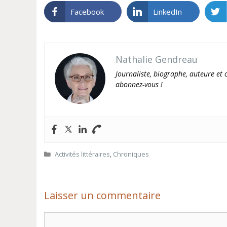
Facebook
LinkedIn
Nathalie Gendreau
Journaliste, biographe, auteure et c
abonnez-vous !
Catégories
Activités littéraires
,
Chroniques
Laisser un commentaire
Commentaire