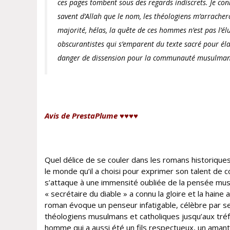
ces pages tombent sous des regards indiscrets. Je con
savent d’Allah que le nom, les théologiens m’arrache
majorité, hélas, la quête de ces hommes n’est pas l’é
obscurantistes qui s’emparent du texte sacré pour éla
danger de dissension pour la communauté musulmane
Avis de PrestaPlume ♥♥♥♥
Quel délice de se couler dans les romans historique
le monde qu’il a choisi pour exprimer son talent de 
s’attaque à une immensité oubliée de la pensée mu
« secrétaire du diable » a connu la gloire et la haine 
roman évoque un penseur infatigable, célèbre par se
théologiens musulmans et catholiques jusqu’aux tré
homme qui a aussi été un fils respectueux, un amant