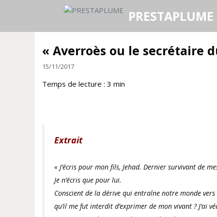
Aller
PRESTAPLUME
au
contenu
« Averroès ou le secrétaire d
15/11/2017
Temps de lecture :
3
min
Extrait
« J’écris pour mon fils, Jehad. Dernier survivant de me
Je n’écris que pour lui.
Conscient de la dérive qui entraîne notre monde vers 
qu’il me fut interdit d’exprimer de mon vivant ? J’ai v