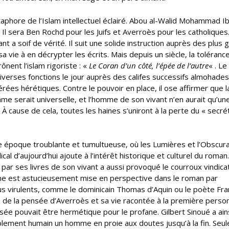
métaphore de l’Islam intellectuel éclairé. Abou al-Walid Mohammad I
l sera Ben Rochd pour les Juifs et Averroès pour les catholiques.
nt a soif de vérité. Il suit une solide instruction auprès des plus 
a vie à en décrypter les écrits. Mais depuis un siècle, la tolérance
ônent l’islam rigoriste : «
Le Coran d’un côté, l’épée de l’autre
« . Le
iverses fonctions le jour auprès des califes successifs almohades
dérées hérétiques. Contre le pouvoir en place, il ose affirmer que l
âme serait universelle, et l’homme de son vivant n’en aurait qu’un
À cause de cela, toutes les haines s’uniront à la perte du « secré
te époque troublante et tumultueuse, où les Lumières et l’Obscur
al d’aujourd’hui ajoute à l’intérêt historique et culturel du roman
ar ses livres de son vivant a aussi provoqué le courroux vindicat
aine est astucieusement mise en perspective dans le roman par
us virulents, comme le dominicain Thomas d’Aquin ou le poète Fra
 de la pensée d’Averroès et sa vie racontée à la première perso
nsée pouvait être hermétique pour le profane. Gilbert Sinoué a ain
riblement humain un homme en proie aux doutes jusqu’à la fin. Seule