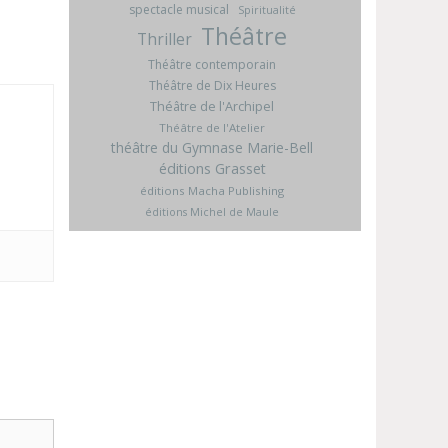
spectacle musical
Spiritualité
Théâtre
Thriller
Théâtre contemporain
Théâtre de Dix Heures
Théâtre de l'Archipel
Théâtre de l'Atelier
théâtre du Gymnase Marie-Bell
éditions Grasset
éditions Macha Publishing
éditions Michel de Maule