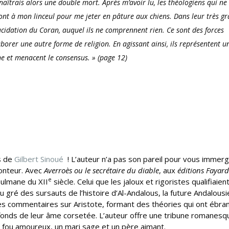
naîtrais alors une double mort. Après m’avoir lu, les théologiens qui ne
ront à mon linceul pour me jeter en pâture aux chiens. Dans leur très g
lucidation du Coran, auquel ils ne comprennent rien. Ce sont des forces
borer une autre forme de religion. En agissant ainsi, ils représentent u
 et menacent le consensus.
» (page 12)
s de
Gilbert Sinoué
! L’auteur n’a pas son pareil pour vous immer
conteur. Avec
Averroès ou le secrétaire du diable
, aux
éditions Fayard
e
sulmane du XII
siècle. Celui que les jaloux et rigoristes qualifiaien
au gré des sursauts de l’histoire d’Al-Andalous, la future Andalousi
s commentaires sur Aristote, formant des théories qui ont ébran
fonds de leur âme corsetée. L’auteur offre une tribune romanesq
 fou amoureux, un mari sage et un père aimant.