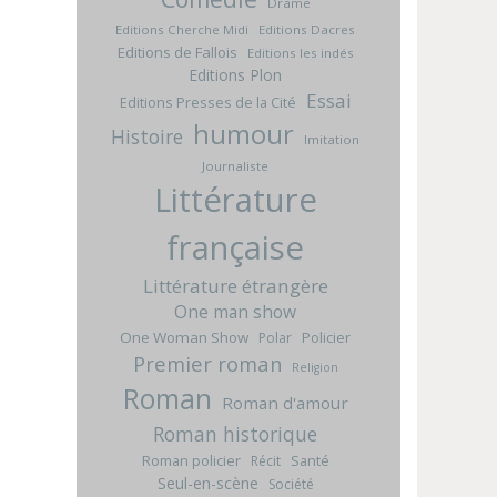
Drame
Editions Cherche Midi
Editions Dacres
Editions de Fallois
Editions les indés
Editions Plon
Essai
Editions Presses de la Cité
humour
Histoire
Imitation
Journaliste
Littérature
française
Littérature étrangère
One man show
One Woman Show
Policier
Polar
Premier roman
Religion
Roman
Roman d'amour
Roman historique
Roman policier
Santé
Récit
Seul-en-scène
Société