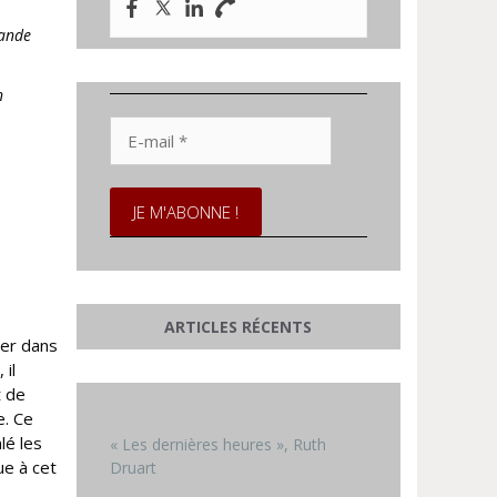
rande
n
E-
mail
*
ARTICLES RÉCENTS
ger dans
, il
t de
e. Ce
lé les
« Les dernières heures », Ruth
ue à cet
Druart