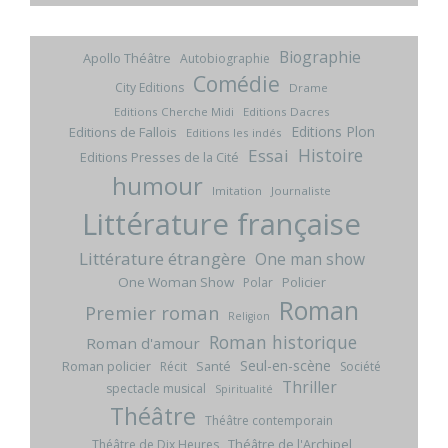
Biographie
Apollo Théâtre
Autobiographie
Comédie
City Editions
Drame
Editions Cherche Midi
Editions Dacres
Editions Plon
Editions de Fallois
Editions les indés
Histoire
Essai
Editions Presses de la Cité
humour
Imitation
Journaliste
Littérature française
Littérature étrangère
One man show
One Woman Show
Policier
Polar
Roman
Premier roman
Religion
Roman historique
Roman d'amour
Seul-en-scène
Roman policier
Santé
Récit
Société
Thriller
spectacle musical
Spiritualité
Théâtre
Théâtre contemporain
Théâtre de l'Archipel
Théâtre de Dix Heures