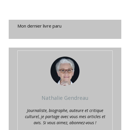
Mon dernier livre paru
Nathalie Gendreau
Journaliste, biographe, auteure et critique
culturel, je partage avec vous mes articles et
avis. Si vous aimez, abonnez-vous !