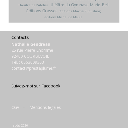
théâtre du Gymnase Marie-Bell
Théâtre de l'Atelier
éditions Grasset
éditions Macha Publishing
éditions Michel de Maule
Contacts
Nathalie Gendreau
25 rue Pierre Lhomme
92400 COURBEVOIE
Tél. :
0663009363
contact@prestaplume.fr
Suivez-moi sur Facebook
CGV
–
Mentions légales
août 2026