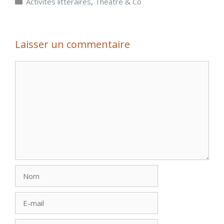
Activités littéraires
,
Théâtre & Co
Laisser un commentaire
Commentaire
Nom
E-
mail
Site