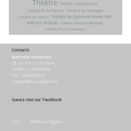
Théâtre
Théâtre contemporain
Théâtre de l'Archipel
Théâtre de Dix Heures
théâtre du Gymnase Marie-Bell
Théâtre de l'Atelier
éditions Grasset
éditions Macha Publishing
éditions Michel de Maule
Contacts
Nathalie Gendreau
25 rue Pierre Lhomme
92400 COURBEVOIE
Tél. :
0663009363
contact@prestaplume.fr
Suivez-moi sur Facebook
CGV
–
Mentions légales