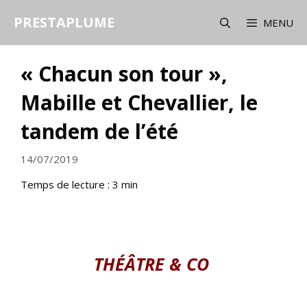
Aller
PRESTAPLUME
au
MENU
contenu
« Chacun son tour »,
Mabille et Chevallier, le
tandem de l’été
14/07/2019
Temps de lecture :
3
min
THÉÂTRE & CO
ll