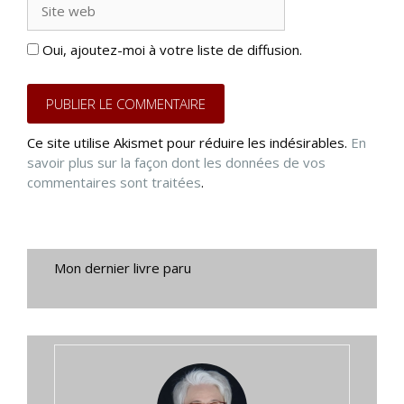
web
Oui, ajoutez-moi à votre liste de diffusion.
Ce site utilise Akismet pour réduire les indésirables.
En
savoir plus sur la façon dont les données de vos
commentaires sont traitées
.
Mon dernier livre paru