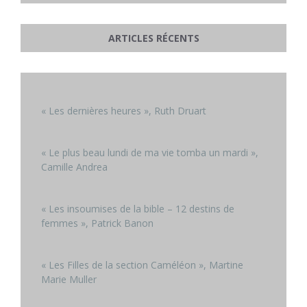
ARTICLES RÉCENTS
« Les dernières heures », Ruth Druart
« Le plus beau lundi de ma vie tomba un mardi »,
Camille Andrea
« Les insoumises de la bible – 12 destins de
femmes », Patrick Banon
« Les Filles de la section Caméléon », Martine
Marie Muller