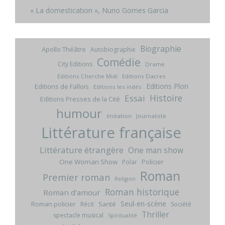
« La domestication », Nuno Gomes Garcia
Biographie
Apollo Théâtre
Autobiographie
Comédie
City Editions
Drame
Editions Cherche Midi
Editions Dacres
Editions Plon
Editions de Fallois
Editions les indés
Histoire
Essai
Editions Presses de la Cité
humour
Imitation
Journaliste
Littérature française
Littérature étrangère
One man show
One Woman Show
Policier
Polar
Roman
Premier roman
Religion
Roman historique
Roman d'amour
Seul-en-scène
Roman policier
Santé
Récit
Société
Thriller
spectacle musical
Spiritualité