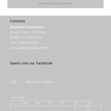
éditions Michel de Maule
Contacts
Nathalie Gendreau
25 rue Pierre Lhomme
92400 COURBEVOIE
Tél. :
0663009363
contact@prestaplume.fr
Suivez-moi sur Facebook
CGV
–
Mentions légales
août 2026
L
M
M
J
V
S
D
1
2