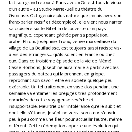
fait son grand retour à Paris avec « On est tous le vieux
d’un autre » au Studio Marie-Bell du théâtre du
Gymnase. Octogénaire plus nature que jamais avec son
franc-parler incisif et décomplexé, elle vient nous narrer
sa croisière sur le Nil et la découverte d’un pays
magnifique, cependant gâchée par sa population…
arabe. Eh oui, Joséphine Troux, veuve marseillaise du
village de La Bouilladisse, est toujours aussi raciste vis-
à-vis des étrangers… qu’ils soient en France ou chez
eux. Dans ce troisième épisode de la vie de Mémé
Casse Bonbons, Joséphine aura maille à partir avec les
passagers du bateau qui la prennent en grippe,
reprochant son savoir-être en société quelque peu
exécrable. Un tel traitement en vase clos pendant une
semaine va entamer les préjugés très profondément
enracinés de cette voyageuse revêche et
insupportable. Meurtrie par l’intolérance qu’elle subit et
dont elle s’étonne, Joséphine verra son cœur s’ouvrir
peu à peu comme une fleur pour accueillir l’autre, même
différent. Cette rédemption apporte une évolution qui
renouvelle le personnage. Anne Cangelosi est toujours