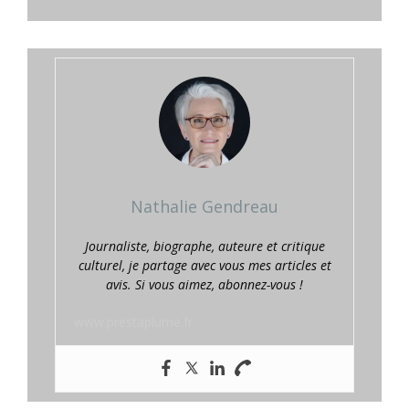
Nathalie Gendreau
Journaliste, biographe, auteure et critique
culturel, je partage avec vous mes articles et
avis. Si vous aimez, abonnez-vous !
www.prestaplume.fr