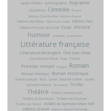
Biographie
Apollo Théâtre
Autobiographie
Comédie
City Editions
Drame
Editions Cherche Midi
Editions Dacres
Editions Plon
Editions de Fallois
Editions les indés
Histoire
Essai
Editions Presses de la Cité
humour
Imitation
Journaliste
Littérature française
Littérature étrangère
One man show
One Woman Show
Policier
Polar
Roman
Premier roman
Religion
Roman historique
Roman d'amour
Seul-en-scène
Roman policier
Santé
Récit
Société
Thriller
spectacle musical
Spiritualité
Théâtre
Théâtre contemporain
Théâtre de l'Archipel
Théâtre de Dix Heures
théâtre du Gymnase Marie-Bell
Théâtre de l'Atelier
éditions Grasset
éditions Macha Publishing