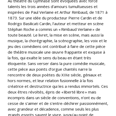
Au théâtre du Gymnase sont évoquées avec force
talents les trois années d’amours tumultueuses et
inspirées de Paul Verlaine et Arthur Rimbaud, de 1871 à
1873. Sur une idée du producteur Pierre Cardin et de
Rodrigo Basilicati Cardin, l’auteur et metteur en scène
Stéphan Roche a commis un « Rimbaud Verlaine » de
toute beauté. Le livret, la mise en scène, mais aussi la
musique, la chorégraphie, la scénographie, les voix et le
jeu des comédiens ont contribué à faire de cette pièce
de théâtre musicale une œuvre frappante et exquise à
la fois, qui exalte le sens du beau en étant très
éloquente. Sans verser dans la pure comédie musicale,
cette pièce aux points d’orgue chantés narre la
rencontre de deux poètes du XIXe siècle, géniaux et
hors normes, et leur relation fusionnelle à la fois
créatrice et destructrice qui les a rendus immortels. Ces
deux êtres révoltés, épris de « liberté libre » mais
incompris dans un siècle de conventions, n’ont eu de
cesse de s’aimer et de s’entre-déchirer passionnément,
avec grandeur et décadence, comme seuls les plus
grands esprits savent le vivre, jusqu’au point de