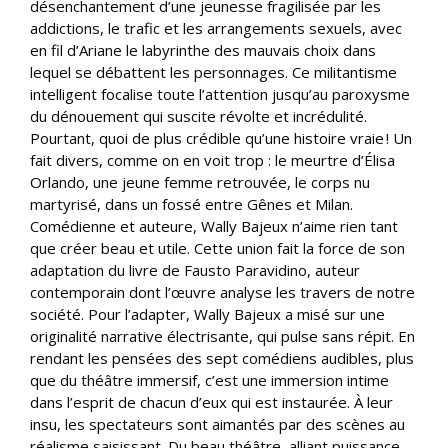
désenchantement d’une jeunesse fragilisée par les
addictions, le trafic et les arrangements sexuels, avec
en fil d’Ariane le labyrinthe des mauvais choix dans
lequel se débattent les personnages. Ce militantisme
intelligent focalise toute l’attention jusqu’au paroxysme
du dénouement qui suscite révolte et incrédulité.
Pourtant, quoi de plus crédible qu’une histoire vraie ! Un
fait divers, comme on en voit trop : le meurtre d’Élisa
Orlando, une jeune femme retrouvée, le corps nu
martyrisé, dans un fossé entre Gênes et Milan.
Comédienne et auteure, Wally Bajeux n’aime rien tant
que créer beau et utile. Cette union fait la force de son
adaptation du livre de Fausto Paravidino, auteur
contemporain dont l’œuvre analyse les travers de notre
société. Pour l’adapter, Wally Bajeux a misé sur une
originalité narrative électrisante, qui pulse sans répit. En
rendant les pensées des sept comédiens audibles, plus
que du théâtre immersif, c’est une immersion intime
dans l’esprit de chacun d’eux qui est instaurée. À leur
insu, les spectateurs sont aimantés par des scènes au
réalisme saisissant. Du beau théâtre, alliant puissance