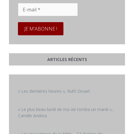
E-
mail
*
ARTICLES RÉCENTS
« Les dernières heures », Ruth Druart
« Le plus beau lundi de ma vie tomba un mardi »,
Camille Andrea
« Les insoumises de la bible – 12 destins de