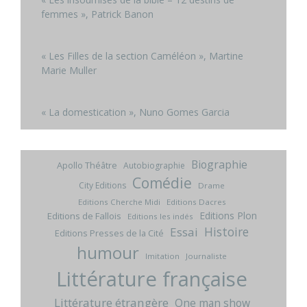
femmes », Patrick Banon
« Les Filles de la section Caméléon », Martine
Marie Muller
« La domestication », Nuno Gomes Garcia
Biographie
Apollo Théâtre
Autobiographie
Comédie
City Editions
Drame
Editions Cherche Midi
Editions Dacres
Editions Plon
Editions de Fallois
Editions les indés
Histoire
Essai
Editions Presses de la Cité
humour
Imitation
Journaliste
Littérature française
Littérature étrangère
One man show