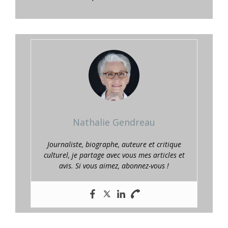
Nathalie Gendreau
Journaliste, biographe, auteure et critique
culturel, je partage avec vous mes articles et
avis. Si vous aimez, abonnez-vous !