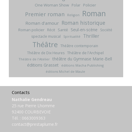
One Woman Show
Policier
Polar
Roman
Premier roman
Religion
Roman historique
Roman d'amour
Seul-en-scène
Roman policier
Santé
Récit
Société
Thriller
spectacle musical
Spiritualité
Théâtre
Théâtre contemporain
Théâtre de l'Archipel
Théâtre de Dix Heures
théâtre du Gymnase Marie-Bell
Théâtre de l'Atelier
éditions Grasset
éditions Macha Publishing
éditions Michel de Maule
Contacts
Nathalie Gendreau
25 rue Pierre Lhomme
92400 COURBEVOIE
Tél. :
0663009363
contact@prestaplume.fr