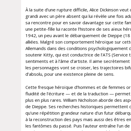
À la suite d’une rupture difficile, Alice Dickinson ve
grandi avec un père absent qui lui révèle une fois adu
sa rencontre pour en savoir davantage sur cette fami
une petite-fille lui raconte l’histoire de ses aïeux
1942, un peu avant le débarquement de Dieppe (18 ao
alliées. Malgré son comportement héroïque sur cette
Allemands dans des conditions psychologiquement dé
soutenir Kitty, qui est conductrice de l’ATS (Service t
sentiments et à l’âme d’artiste. Il aime secrètement
les personnages vont se croiser, les trajectoires bi
d’absolu, pour une existence pleine de sens.
Cette fresque héroïque d’hommes et de femmes ordina
fluidité de l’écriture — et de la traduction — perm
plus en plus rares. William Nicholson aborde des a
de Dieppe. Ses recherches historiques permettent d
qu’une répétition grandeur nature d’un futur débarq
à la reconstruction des pays mais aussi des êtres en
les fantômes du passé. Puis l’auteur entraîne l’un d