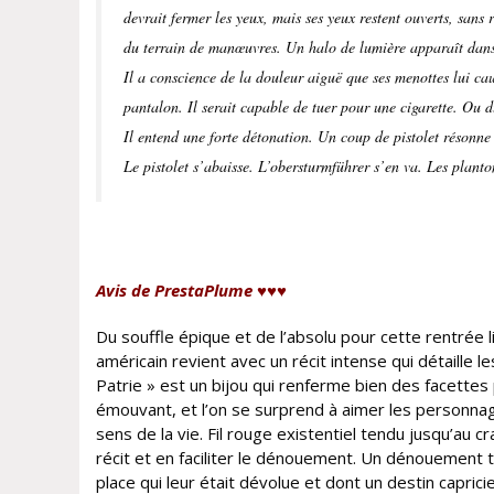
devrait fermer les yeux, mais ses yeux restent ouverts, sans r
du terrain de manœuvres. Un halo de lumière apparaît dans 
Il a conscience de la douleur aiguë que ses menottes lui ca
pantalon. Il serait capable de tuer pour une cigarette. Ou 
Il entend une forte détonation. Un coup de pistolet résonne
Le pistolet s’abaisse. L’obersturmführer s’en va. Les plant
Avis de PrestaPlume ♥♥♥
Du souffle épique et de l’absolu pour cette rentrée li
américain revient avec un récit intense qui détaille le
Patrie » est un bijou qui renferme bien des facettes
émouvant, et l’on se surprend à aimer les personnag
sens de la vie. Fil rouge existentiel tendu jusqu’au
récit et en faciliter le dénouement. Un dénouement 
place qui leur était dévolue et dont un destin caprici