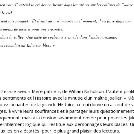
ien voir. Il entend le cri des corbeaux dans les arbres sur les collines de l’autre
le ciel.
usent aux poignets. Et il sait qu’à n’importe quel moment, il va faire dans son
du moins de mourir pour une cigarette.
 dans la vallée. Une nuée de corbeaux s’envole dans l’aube naissante.
ons reconduisent Ed à son bloc. »
ttéraire avec « Mère patrie », de William Nicholson. L’auteur proli
s sentiments et l’Histoire avec la minutie d’un maître joailler. « M
 passionnantes de la grande Histoire, ce qui donne un accent de v
es, à vivre leurs souffrances et à partager leurs questionnement
 craquement, mais à la tension savamment dosée pour poser les ja
terriblement logique qui restitue aux personnages leurs places. 
eux les en a écartés, pour le plus grand plaisir des lecteurs.