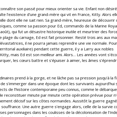
ut connaître son passé pour mieux orienter sa vie. Enfant non désiré
lte l’existence d’une grand-mère qui vit en France, Kitty. Alors ell
lle dont elle ne sait rien. Sa grand-mère, heureuse de découvrir q
 héroïques, comme sa passion pour Ed, commando de la Marine Roya
ût), qui fut un désastre historique inutile et meurtrier des forc
 plage du carnage, Ed est fait prisonnier. Resté trois ans aux ma
vastatrices, il ne pourra jamais reprendre une vie normale. Pou
erritorial auxiliaire) pendant cette guerre, il y a Larry aux nobles
 Kitty, mais Ed est son meilleur ami. Alors… Les années vont s’éco
furquer, les cœurs battre et s’épuiser à aimer, les âmes s’éprend
ires prend à la gorge, et ne lâche pas sa pression jusqu’à la fi
et de s’immerger dans une époque dont les survivants aujourd’hui 
spects de l’histoire contemporaine peu connus, comme le débarq
e reconstituer minute par minute cette opération prévue pour n’
uement décisif sur les côtes normandes. Aussitôt la guerre gagné
 souffrance. Une autre guerre s’engage alors, celle de la survie c
e ses personnages dans les coulisses de la décolonisation de l’Ind