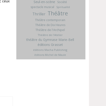
c ceux
Seul-en-scène
Société
spectacle musical
Spiritualité
Théâtre
Thriller
Théâtre contemporain
Théâtre de Dix Heures
Théâtre de l'Archipel
Théâtre de l'Atelier
théâtre du Gymnase Marie-Bell
éditions Grasset
éditions Macha Publishing
éditions Michel de Maule