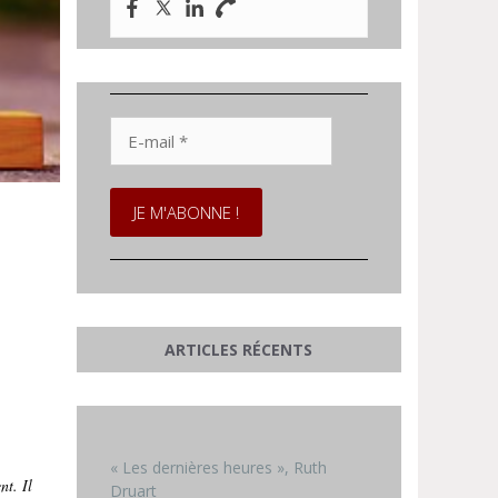
E-
mail
*
ARTICLES RÉCENTS
« Les dernières heures », Ruth
nt. Il
Druart