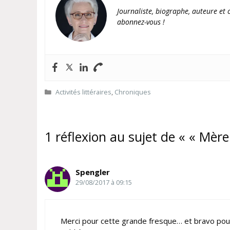
Journaliste, biographe, auteure et c
abonnez-vous !
Catégories
Activités littéraires
,
Chroniques
1 réflexion au sujet de « « Mère
Spengler
29/08/2017 à 09:15
Merci pour cette grande fresque… et bravo pour 