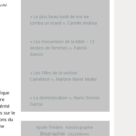
 côté
« Le plus beau lundi de ma vie
tomba un mardi », Camille Andrea
« Les insoumises de la bible – 12
destins de femmes », Patrick
Banon
« Les Filles de la section
Caméléon », Martine Marie Muller
fique
« La domestication », Nuno Gomes
ère
Garcia
érité
s sur le
lons du
Une
Apollo Théâtre
Autobiographie
Biographie
City Editions