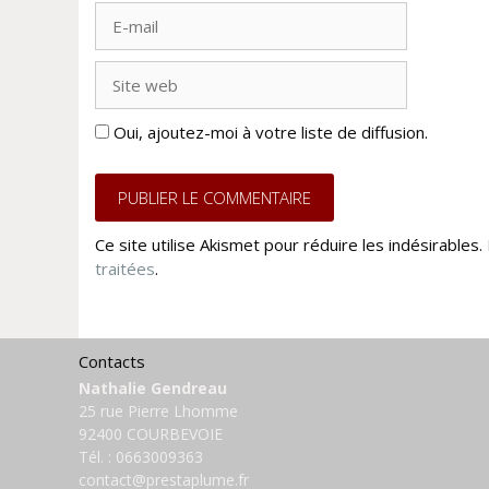
E-
mail
Site
web
Oui, ajoutez-moi à votre liste de diffusion.
Ce site utilise Akismet pour réduire les indésirables.
traitées
.
Contacts
Nathalie Gendreau
25 rue Pierre Lhomme
92400 COURBEVOIE
Tél. :
0663009363
contact@prestaplume.fr