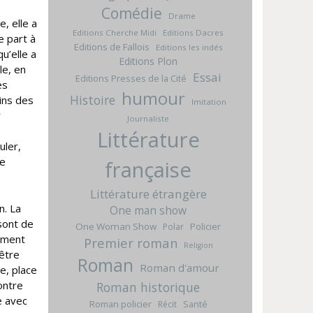
Comédie
Drame
e, elle a
Editions Cherche Midi
Editions Dacres
e part à
Editions de Fallois
Editions les indés
u’elle a
Editions Plon
le, en
Essai
Editions Presses de la Cité
es
humour
Histoire
ins des
Imitation
r
Journaliste
Littérature
uler,
re
française
Littérature étrangère
n. La
One man show
sont de
One Woman Show
Policier
Polar
uement
Premier roman
Religion
être
Roman
Roman d'amour
e, place
ontre
Roman historique
e avec
Roman policier
Santé
Récit