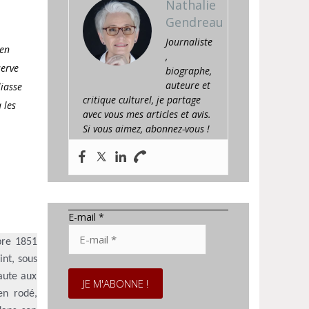
Nathalie
Gendreau
Journaliste
 en
,
serve
biographe,
auteure et
liasse
critique culturel, je partage
 les
avec vous mes articles et avis.
Si vous aimez, abonnez-vous !
E-mail
*
bre 1851
nt, sous
aute aux
ien rodé,