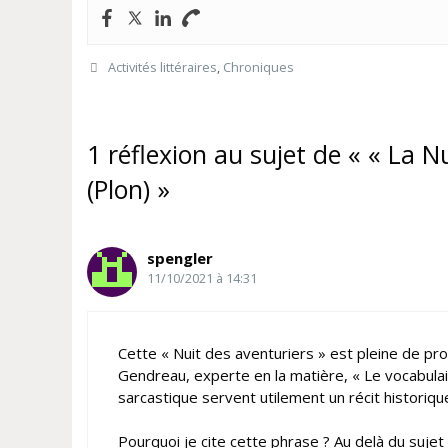
Catégories
Activités littéraires
,
Chroniques
1 réflexion au sujet de « « La 
(Plon) »
spengler
11/10/2021 à 14:31
Cette « Nuit des aventuriers » est pleine de pro
Gendreau, experte en la matière, « Le vocabulaire
sarcastique servent utilement un récit historiqu
Pourquoi je cite cette phrase ? Au delà du sujet 