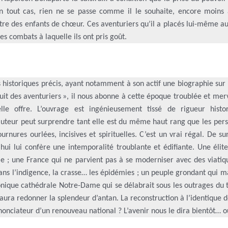
 En tout cas, rien ne se passe comme il le souhaite, encore moins 
être des enfants de chœur. Ces aventuriers qu’il a placés lui-même a
s combats à laquelle ils ont pris goût.
s historiques précis, ayant notamment à son actif une biographie sur
it des aventuriers », il nous abonne à cette époque troublée et mer
’elle offre. L’ouvrage est ingénieusement tissé de rigueur histo
 l’auteur peut surprendre tant elle est du même haut rang que les pe
urnures ourlées, incisives et spirituelles. C’est un vrai régal. De sur
ui lui confère une intemporalité troublante et édifiante. Une élit
ple ; une France qui ne parvient pas à se moderniser avec des viati
ans l’indigence, la crasse… les épidémies ; un peuple grondant qui m
conique cathédrale Notre-Dame qui se délabrait sous les outrages du
saura redonner la splendeur d’antan. La reconstruction à l’identique 
nonciateur d’un renouveau national ? L’avenir nous le dira bientôt… o