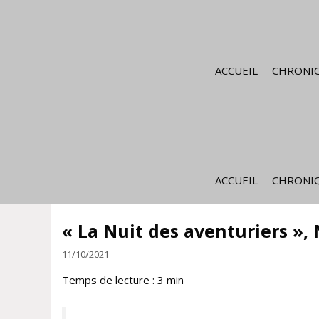
Aller
au
contenu
ACCUEIL
CHRONIQ
ACCUEIL
CHRONIQ
« La Nuit des aventuriers »,
11/10/2021
Temps de lecture :
3
min