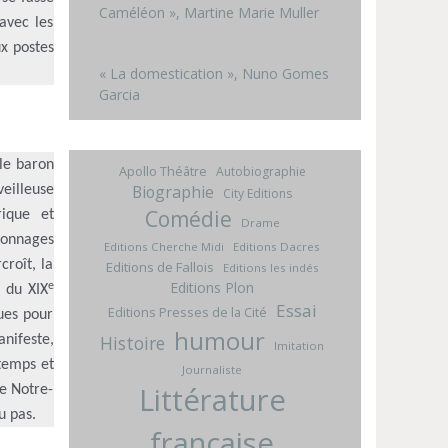
Caméléon », Martine Marie Muller
avec les
ux postes
« La domestication », Nuno Gomes
Garcia
 le baron
Apollo Théâtre
Autobiographie
Biographie
veilleuse
City Editions
Comédie
rique et
Drame
rsonnages
Editions Cherche Midi
Editions Dacres
croît, la
Editions de Fallois
Editions les indés
Editions Plon
e
e du XIX
Essai
Editions Presses de la Cité
ques pour
humour
Histoire
anifeste,
Imitation
 temps et
Journaliste
Littérature
de Notre-
u pas.
française