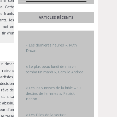
dans son
ue. Cette
s fronts
ARTICLES RÉCENTS
nts, les
ré met en
isir d’en
« Les dernières heures », Ruth
Druart
ut rimer
« Le plus beau lundi de ma vie
 raisons
tomba un mardi », Camille Andrea
artistes.
 décision
« Les insoumises de la bible – 12
i rêve de
destins de femmes », Patrick
t dans sa
Banon
t absolu.
meur d’un
« Les Filles de la section
 se fasse