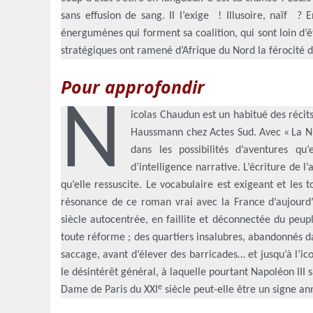
sans effusion de sang. Il l’exige ! Illusoire, naïf ?
énergumènes qui forment sa coalition, qui sont loin d’
stratégiques ont ramené d’Afrique du Nord la férocité de
Pour approfondir
N
icolas Chaudun est un habitué des récit
Haussmann chez Actes Sud. Avec « La Nu
dans les possibilités d’aventures qu
d’intelligence narrative. L’écriture de
qu’elle ressuscite. Le vocabulaire est exigeant et les to
résonance de ce roman vrai avec la France d’aujourd’h
siècle autocentrée, en faillite et déconnectée du peu
toute réforme ; des quartiers insalubres, abandonnés d
saccage, avant d’élever des barricades… et jusqu’à l’i
le désintérêt général, à laquelle pourtant Napoléon III 
e
Dame de Paris du XXI
siècle peut-elle être un signe an