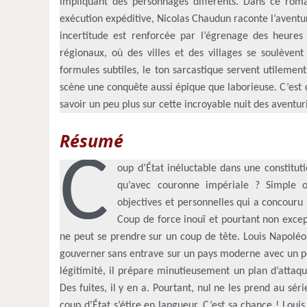
impliquant des personnages différents. Dans ce roma
exécution expéditive, Nicolas Chaudun raconte l’aventur
incertitude est renforcée par l’égrenage des heures q
régionaux, où des villes et des villages se soulèvent
formules subtiles, le ton sarcastique servent utilemen
scène une conquête aussi épique que laborieuse. C’est ce 
savoir un peu plus sur cette incroyable nuit des aventur
Résumé
C
oup d’État inéluctable dans une constitut
qu’avec couronne impériale ? Simple op
objectives et personnelles qui a concouru
Coup de force inouï et pourtant non excep
ne peut se prendre sur un coup de tête. Louis Napoléon
gouverner sans entrave sur un pays moderne avec un peu
légitimité, il prépare minutieusement un plan d’attaqu
Des fuites, il y en a. Pourtant, nul ne les prend au s
coup d’État s’étire en langueur. C’est sa chance ! Loui