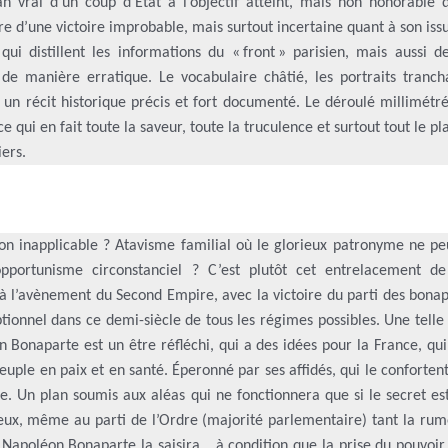
n vrai d’un coup d’État à l’objectif atteint, mais non honorable 
e d’une victoire improbable, mais surtout incertaine quant à son iss
ui distillent les informations du « front » parisien, mais aussi de
 de manière erratique. Le vocabulaire châtié, les portraits trancha
t un récit historique précis et fort documenté. Le déroulé millimét
qui en fait toute la saveur, toute la truculence et surtout tout le pla
iers.
ion inapplicable ? Atavisme familial où le glorieux patronyme ne pe
portunisme circonstanciel ? C’est plutôt cet entrelacement de
 à l’avènement du Second Empire, avec la victoire du parti des bonap
tionnel dans ce demi-siècle de tous les régimes possibles. Une telle
 Bonaparte est un être réfléchi, qui a des idées pour la France, qu
ple en paix et en santé. Éperonné par ses affidés, qui le conforten
e. Un plan soumis aux aléas qui ne fonctionnera que si le secret es
érieux, même au parti de l’Ordre (majorité parlementaire) tant la ru
s Napoléon Bonaparte la saisira… à condition que la prise du pouvoir