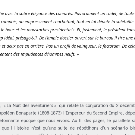
he avec la sobre élégance des conjurés. Pas vraiment un cadet, de toute
 comptés, un empressement chuchotant, tout en lui dénote la valetaille
e bouc et les moustaches présidentiels. Et, justement, le président l’ob
déal, présage-t-il. De l’ample dossier ouvert sur le bureau il tire une 
son et deux pas en arrière. Pas un profil de vainqueur, le factotum. De cela
 sentent des impudences d’hommes neufs. »
« La Nuit des aventuriers », qui relate la conjuration du 2 décem
 Napoléon Bonaparte (1808-1873) l’Empereur du Second Empire, dépei
 étonnante époque que nous vivons. Au fil des pages, le parallèle s
 – que l’Histoire n’est qu’une suite de répétitions d’un scénario b