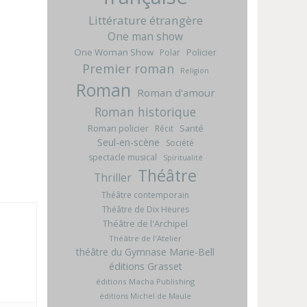
Littérature étrangère
One man show
One Woman Show
Policier
Polar
Premier roman
Religion
Roman
Roman d'amour
Roman historique
Roman policier
Santé
Récit
Seul-en-scène
Société
spectacle musical
Spiritualité
Théâtre
Thriller
Théâtre contemporain
Théâtre de Dix Heures
Théâtre de l'Archipel
Théâtre de l'Atelier
théâtre du Gymnase Marie-Bell
éditions Grasset
éditions Macha Publishing
éditions Michel de Maule