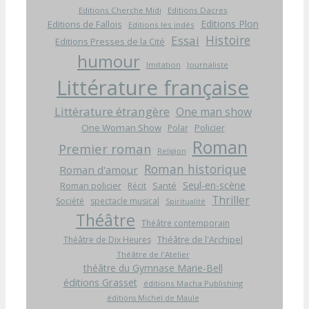
Editions Cherche Midi
Editions Dacres
Editions Plon
Editions de Fallois
Editions les indés
Histoire
Essai
Editions Presses de la Cité
humour
Imitation
Journaliste
Littérature française
Littérature étrangère
One man show
One Woman Show
Policier
Polar
Roman
Premier roman
Religion
Roman historique
Roman d'amour
Seul-en-scène
Roman policier
Santé
Récit
Thriller
Société
spectacle musical
Spiritualité
Théâtre
Théâtre contemporain
Théâtre de l'Archipel
Théâtre de Dix Heures
Théâtre de l'Atelier
théâtre du Gymnase Marie-Bell
éditions Grasset
éditions Macha Publishing
éditions Michel de Maule