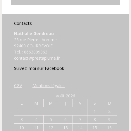
Contacts
Nathalie Gendreau
25 rue Pierre Lhomme
92400 COURBEVOIE
Tél. :
0663009363
contact@prestaplume.fr
Suivez-moi sur Facebook
CGV
–
Mentions légales
août 2026
L
M
M
J
V
S
D
1
2
3
4
5
6
7
8
9
10
11
12
13
14
15
16