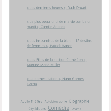
« Les dernières heures », Ruth Druart
« Le plus beau lundi de ma vie tomba un
mardi », Camille Andrea
« Les insoumises de la bible – 12 destins
de femmes », Patrick Banon
« Les Filles de la section Caméléon »,
Martine Marie Muller
« La domestication », Nuno Gomes
Garcia
Biographie
Apollo Théâtre
Autobiographie
Comédie
City Editions
Drame