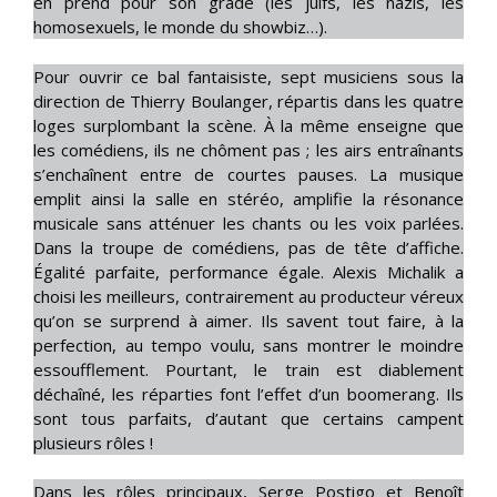
en prend pour son grade (les juifs, les nazis, les
homosexuels, le monde du showbiz…).
Pour ouvrir ce bal fantaisiste, sept musiciens sous la
direction de Thierry Boulanger, répartis dans les quatre
loges surplombant la scène. À la même enseigne que
les comédiens, ils ne chôment pas ; les airs entraînants
s’enchaînent entre de courtes pauses. La musique
emplit ainsi la salle en stéréo, amplifie la résonance
musicale sans atténuer les chants ou les voix parlées.
Dans la troupe de comédiens, pas de tête d’affiche.
Égalité parfaite, performance égale. Alexis Michalik a
choisi les meilleurs, contrairement au producteur véreux
qu’on se surprend à aimer. Ils savent tout faire, à la
perfection, au tempo voulu, sans montrer le moindre
essoufflement. Pourtant, le train est diablement
déchaîné, les réparties font l’effet d’un boomerang. Ils
sont tous parfaits, d’autant que certains campent
plusieurs rôles !
Dans les rôles principaux, Serge Postigo et Benoît