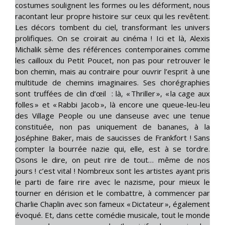
costumes soulignent les formes ou les déforment, nous
racontant leur propre histoire sur ceux qui les revêtent.
Les décors tombent du ciel, transformant les univers
prolifiques. On se croirait au cinéma ! Ici et là, Alexis
Michalik sème des références contemporaines comme
les cailloux du Petit Poucet, non pas pour retrouver le
bon chemin, mais au contraire pour ouvrir l’esprit à une
multitude de chemins imaginaires. Ses chorégraphies
sont truffées de clin d’œil : là, « Thriller », « la cage aux
folles » et « Rabbi Jacob », là encore une queue-leu-leu
des Village People ou une danseuse avec une tenue
constituée, non pas uniquement de bananes, à la
Joséphine Baker, mais de saucisses de Frankfort ! Sans
compter la bourrée nazie qui, elle, est à se tordre.
Osons le dire, on peut rire de tout… même de nos
jours ! c’est vital ! Nombreux sont les artistes ayant pris
le parti de faire rire avec le nazisme, pour mieux le
tourner en dérision et le combattre, à commencer par
Charlie Chaplin avec son fameux « Dictateur », également
évoqué. Et, dans cette comédie musicale, tout le monde