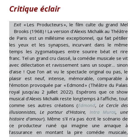
Critique éclair
Exit
« Les Producteurs », le film culte du grand Mel
Brooks (1968) ! La version d’Alexis Michalik au Théâtre
de Paris est un millésime exceptionnel, qui fait pétiller
les yeux et les synapses, incurvant dans le même
temps les zygomatiques entre sourire béat et rire
franc. Tel un grand cru classé, la comédie musicale se vit
avec délectation et ravissement sans un soupir… sinon
d’aise ! Que l’on ait vu le spectacle original ou pas, le
plaisir est neuf, intense, mémorable, comparable à
l’émotion provoquée par « Edmond » (Théâtre du Palais
royal jusqu’au 2 juillet 2022). Espérons que ce show
musical d’Alexis Michalik reste longtemps à l’affiche, tout
comme ses autres créations (
Edmond
,
Le Cercle des
illusionnistes
,
Le porteur d’Histoire,
Intra Muros
, une
histoire d’amour
). Même s’il n’a pas écrit le scénario de
ce producteur ruiné qui imagine une arnaque à
l’assurance en montant la pire comédie musicale,