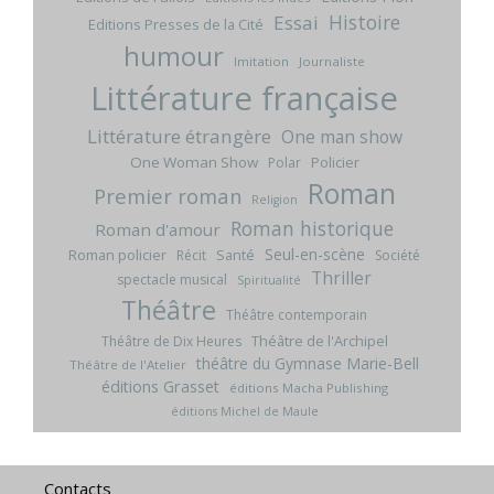
Histoire
Essai
Editions Presses de la Cité
humour
Imitation
Journaliste
Littérature française
Littérature étrangère
One man show
One Woman Show
Policier
Polar
Roman
Premier roman
Religion
Roman historique
Roman d'amour
Seul-en-scène
Roman policier
Santé
Récit
Société
Thriller
spectacle musical
Spiritualité
Théâtre
Théâtre contemporain
Théâtre de l'Archipel
Théâtre de Dix Heures
théâtre du Gymnase Marie-Bell
Théâtre de l'Atelier
éditions Grasset
éditions Macha Publishing
éditions Michel de Maule
Contacts