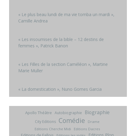
« Le plus beau lundi de ma vie tomba un mardi »,
Camille Andrea
« Les insoumises de la bible – 12 destins de
femmes », Patrick Banon
« Les Filles de la section Caméléon », Martine
Marie Muller
« La domestication », Nuno Gomes Garcia
Biographie
Apollo Théâtre
Autobiographie
Comédie
City Editions
Drame
Editions Cherche Midi
Editions Dacres
Editions Plon
Editions de Fallois
Editions les indés