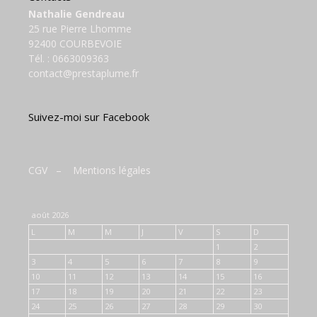
Nathalie Gendreau
25 rue Pierre Lhomme
92400 COURBEVOIE
Tél. :
0663009363
contact@prestaplume.fr
Suivez-moi sur Facebook
CGV
–
Mentions légales
août 2026
L
M
M
J
V
S
D
1
2
3
4
5
6
7
8
9
10
11
12
13
14
15
16
17
18
19
20
21
22
23
24
25
26
27
28
29
30