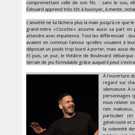
compromettant celle de son fils : sans le sou, e
Édouard apprend très tôt à louvoyer, à mentir, not
L’anxiété ne lui lâchera plus la main jusqu’à ce que 
grand-mère « Cocotte » assume aussi sa part en 
attendre avec impatience. Tout les différenciait : leu
avaient en commun l’amour qu’elles vouaient à leur p
déposait un poids trop lourd à porter, mais aussi deu
Et puis, un jour, le théâtre de Boulevard débarqua
terrain de jeu formidable grâce auquel il peut s’extr
À l’ouverture d
regard sur cha
silencieuse. À 
personnages qu
nous relater so
rien malicieux,
particulier (
générosité et t
la solennité de