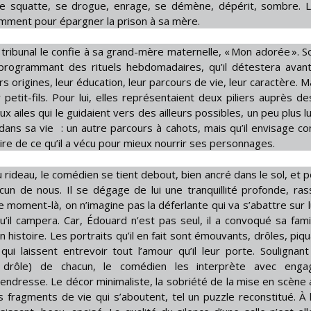
lle squatte, se drogue, enrage, se démène, dépérit, sombre. 
amment pour épargner la prison à sa mère.
le tribunal le confie à sa grand-mère maternelle, « Mon adorée ». S
programmant des rituels hebdomadaires, qu’il détestera avan
rs origines, leur éducation, leur parcours de vie, leur caractère. M
etit-fils. Pour lui, elles représentaient deux piliers auprès des
x ailes qui le guidaient vers des ailleurs possibles, un peu plus l
 dans sa vie : un autre parcours à cahots, mais qu’il envisage 
aire de ce qu’il a vécu pour mieux nourrir ses personnages.
u rideau, le comédien se tient debout, bien ancré dans le sol, et 
cun de nous. Il se dégage de lui une tranquillité profonde, ras
ce moment-là, on n’imagine pas la déferlante qui va s’abattre sur l
’il campera. Car, Édouard n’est pas seul, il a convoqué sa fami
n histoire. Les portraits qu’il en fait sont émouvants, drôles, piq
 qui laissent entrevoir tout l’amour qu’il leur porte. Soulignant 
et drôle) de chacun, le comédien les interprète avec enga
endresse. Le décor minimaliste, la sobriété de la mise en scène 
s fragments de vie qui s’aboutent, tel un puzzle reconstitué. À la