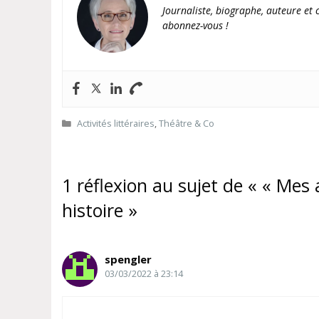
Journaliste, biographe, auteure et c
abonnez-vous !
Catégories
Activités littéraires
,
Théâtre & Co
1 réflexion au sujet de « « Me
histoire »
spengler
03/03/2022 à 23:14