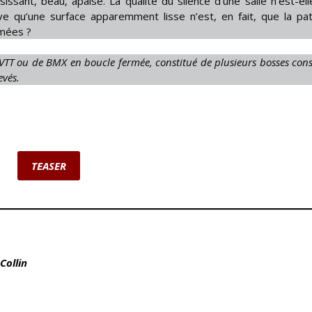
sissant, beau, apaisé. La qualité du silence d’une salle n’est-ell
ve qu’une surface apparemment lisse n’est, en fait, que la pa
mées ?
 VTT ou de BMX en boucle fermée, constitué de plusieurs bosses cons
evés.
TEASER
Collin