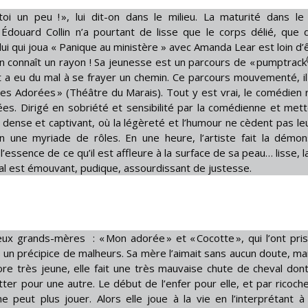
me-toi un peu ! », lui dit-on dans le milieu. La maturité dans le
 Édouard Collin n’a pourtant de lisse que le corps délié, que 
celui qui joua « Panique au ministère » avec Amanda Lear est loin d
 en connaît un rayon ! Sa jeunesse est un parcours de « pumptrack
at a eu du mal à se frayer un chemin. Ce parcours mouvementé, il
es Adorées » (Théâtre du Marais). Tout y est vrai, le comédien 
ées. Dirigé en sobriété et sensibilité par la comédienne et met
e, dense et captivant, où la légèreté et l’humour ne cèdent pas leu
n une myriade de rôles. En une heure, l’artiste fait la démon
’essence de ce qu’il est affleure à la surface de sa peau… lisse, l
inal est émouvant, pudique, assourdissant de justesse.
x grands-mères : « Mon adorée » et « Cocotte », qui l’ont pri
ns un précipice de malheurs. Sa mère l’aimait sans aucun doute, mai
core très jeune, elle fait une très mauvaise chute de cheval dont
itter pour une autre. Le début de l’enfer pour elle, et par ricoch
peut plus jouer. Alors elle joue à la vie en l’interprétant à l