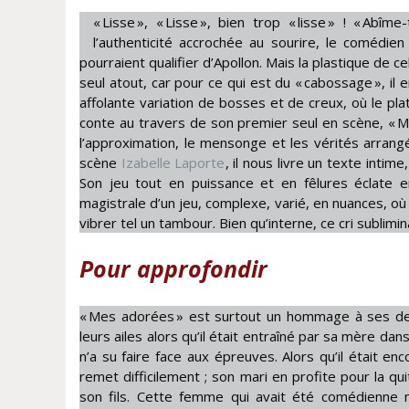
« Lisse », « Lisse », bien trop « lisse » ! « Abî
l’authenticité accrochée au sourire, le comédien
pourraient qualifier d’Apollon. Mais la plastique de 
seul atout, car pour ce qui est du « cabossage », il
affolante variation de bosses et de creux, où le pl
conte au travers de son premier seul en scène, « M
l’approximation, le mensonge et les vérités arrang
scène
Izabelle Laporte
, il nous livre un texte intim
Son jeu tout en puissance et en fêlures éclate e
magistrale d’un jeu, complexe, varié, en nuances, où l
vibrer tel un tambour. Bien qu’interne, ce cri sublim
Pour approfondir
« Mes adorées » est surtout un hommage à ses deu
leurs ailes alors qu’il était entraîné par sa mère da
n’a su faire face aux épreuves. Alors qu’il était en
remet difficilement ; son mari en profite pour la qu
son fils. Cette femme qui avait été comédienne ne 