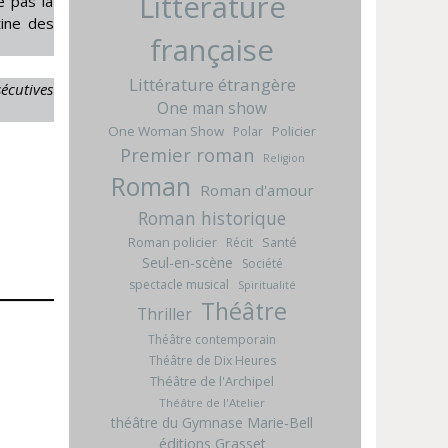
Littérature
e pas la
tine des
française
Littérature étrangère
écutives
One man show
One Woman Show
Policier
Polar
Premier roman
Religion
Roman
Roman d'amour
Roman historique
Roman policier
Santé
Récit
Seul-en-scène
Société
spectacle musical
Spiritualité
Théâtre
Thriller
Théâtre contemporain
Théâtre de Dix Heures
Théâtre de l'Archipel
Théâtre de l'Atelier
théâtre du Gymnase Marie-Bell
éditions Grasset