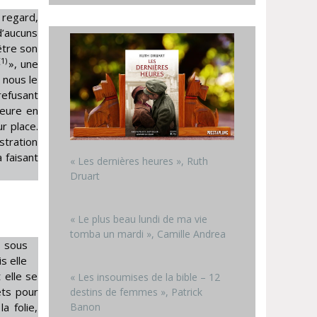
 regard,
d’aucuns
’être son
(1)
», une
 nous le
refusant
teure en
r place.
stration
a faisant
« Les dernières heures », Ruth
Druart
« Le plus beau lundi de ma vie
tomba un mardi », Camille Andrea
s sous
s elle
 elle se
« Les insoumises de la bible – 12
ets pour
destins de femmes », Patrick
a folie,
Banon