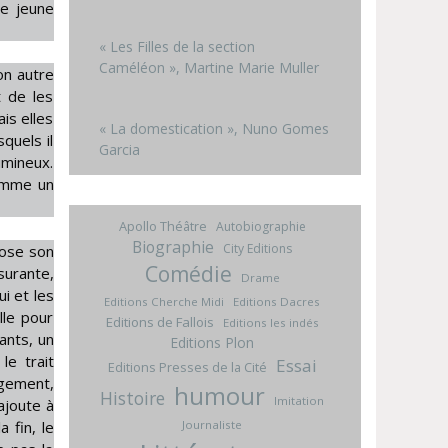
Le jeune
« Les Filles de la section
Caméléon », Martine Marie Muller
on autre
t de les
ais elles
« La domestication », Nuno Gomes
quels il
Garcia
umineux.
comme un
Apollo Théâtre
Autobiographie
Biographie
City Editions
pose son
Comédie
surante,
Drame
ui et les
Editions Cherche Midi
Editions Dacres
lle pour
Editions de Fallois
Editions les indés
uants, un
Editions Plon
le trait
Essai
Editions Presses de la Cité
gement,
humour
Histoire
Imitation
ajoute à
 fin, le
Journaliste