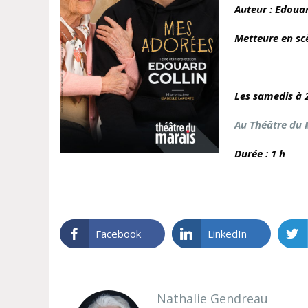
Auteur :
Edouar
Metteure en sc
Les samedis à 2
Au Théâtre du 
Durée : 1 h
Facebook
LinkedIn
Nathalie Gendreau