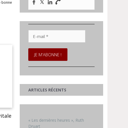
ne bonne
E-
mail
*
ARTICLES RÉCENTS
vitale
« Les dernières heures », Ruth
Druart