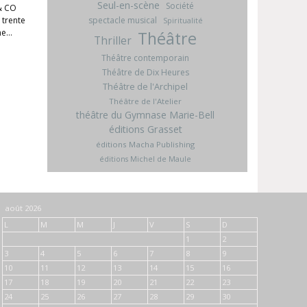
Seul-en-scène
Société
& CO
 trente
spectacle musical
Spiritualité
une…
Théâtre
Thriller
Théâtre contemporain
Théâtre de Dix Heures
Théâtre de l'Archipel
Théâtre de l'Atelier
théâtre du Gymnase Marie-Bell
éditions Grasset
éditions Macha Publishing
éditions Michel de Maule
août 2026
L
M
M
J
V
S
D
1
2
3
4
5
6
7
8
9
10
11
12
13
14
15
16
17
18
19
20
21
22
23
24
25
26
27
28
29
30