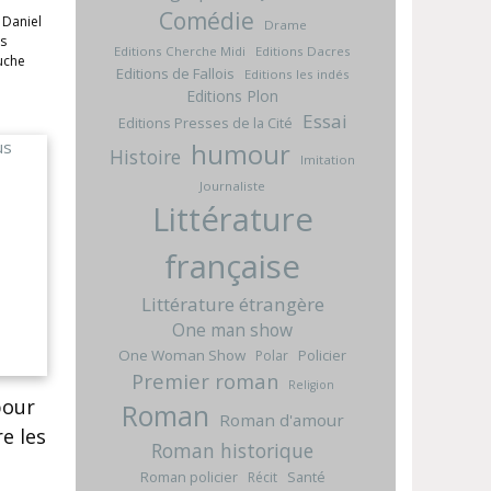
Comédie
 Daniel
Drame
rs
Editions Cherche Midi
Editions Dacres
uche
Editions de Fallois
Editions les indés
Editions Plon
Essai
Editions Presses de la Cité
humour
Histoire
Imitation
Journaliste
Littérature
française
Littérature étrangère
One man show
One Woman Show
Policier
Polar
Premier roman
Religion
pour
Roman
Roman d'amour
re les
Roman historique
Roman policier
Santé
Récit