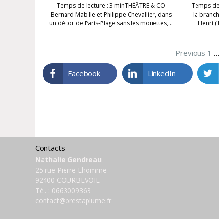
Temps de lecture : 3 minTHÉÂTRE & CO
Temps de 
Bernard Mabille et Philippe Chevallier, dans
la branch
un décor de Paris-Plage sans les mouettes,…
Henri (
Previous
1
Facebook
LinkedIn
Contacts
Nathalie Gendreau
25 rue Pierre Lhomme
92400 COURBEVOIE
Tél. :
0663009363
contact@prestaplume.fr