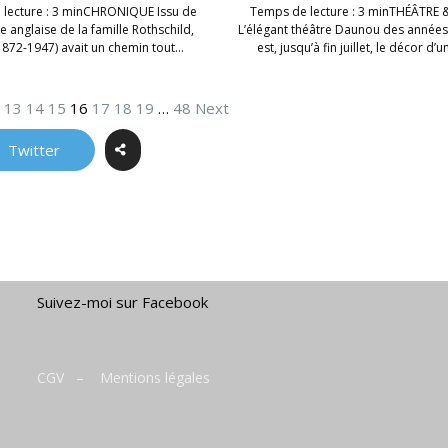
lecture : 3 minCHRONIQUE Issu de
Temps de lecture : 3 minTHÉÂTRE 
e anglaise de la famille Rothschild,
L’élégant théâtre Daunou des années
1872-1947) avait un chemin tout…
est, jusqu’à fin juillet, le décor d’
…
13
14
15
16
17
18
19
…
48
Next
Twitter
Suivez-moi sur Facebook
CGV
–
Mentions légales