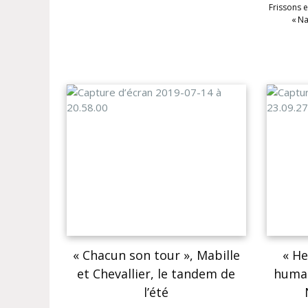
Frissons 
« Na
« Chacun son tour », Mabille
« He
et Chevallier, le tandem de
human
l’été