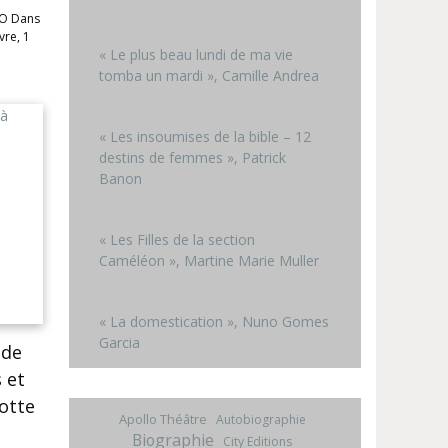
CO Dans
vre, 1
« Le plus beau lundi de ma vie
tomba un mardi », Camille Andrea
« Les insoumises de la bible – 12
destins de femmes », Patrick
Banon
« Les Filles de la section
Caméléon », Martine Marie Muller
« La domestication », Nuno Gomes
Garcia
 de
 et
otte
Apollo Théâtre
Autobiographie
Biographie
City Editions