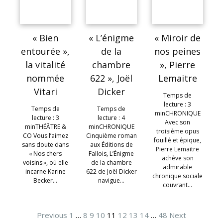
« Bien
« L’énigme
« Miroir de
entourée »,
de la
nos peines
la vitalité
chambre
», Pierre
nommée
622 », Joël
Lemaitre
Vitari
Dicker
Temps de
lecture : 3
Temps de
Temps de
minCHRONIQUE
lecture : 3
lecture : 4
Avec son
minTHÉÂTRE &
minCHRONIQUE
troisième opus
CO Vous l’aimez
Cinquième roman
fouillé et épique,
sans doute dans
aux Éditions de
Pierre Lemaitre
« Nos chers
Fallois, L’Énigme
achève son
voisins », où elle
de la chambre
admirable
incarne Karine
622 de Joël Dicker
chronique sociale
Becker…
navigue…
couvrant…
Previous
1
…
8
9
10
11
12
13
14
…
48
Next