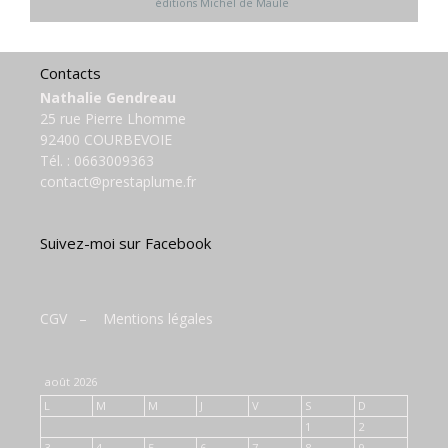
éditions Michel de Maule
Contacts
Nathalie Gendreau
25 rue Pierre Lhomme
92400 COURBEVOIE
Tél. :
0663009363
contact@prestaplume.fr
Suivez-moi sur Facebook
CGV
–
Mentions légales
août 2026
L
M
M
J
V
S
D
1
2
3
4
5
6
7
8
9