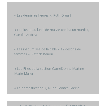
« Les dernières heures », Ruth Druart
« Le plus beau lundi de ma vie tomba un mardi »,
Camille Andrea
« Les insoumises de la bible – 12 destins de
femmes », Patrick Banon
« Les Filles de la section Caméléon », Martine
Marie Muller
« La domestication », Nuno Gomes Garcia