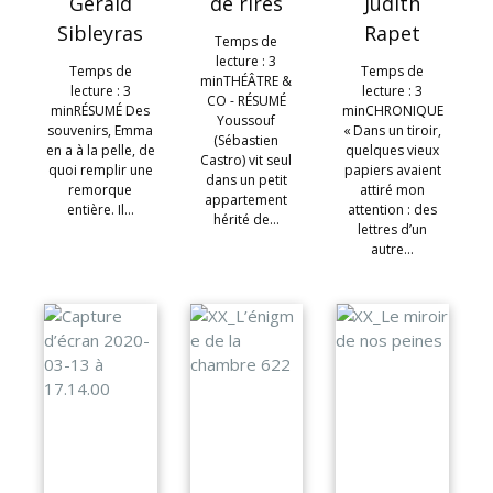
Gérald
de rires
Judith
Sibleyras
Rapet
Temps de
lecture : 3
Temps de
Temps de
minTHÉÂTRE &
lecture : 3
lecture : 3
CO - RÉSUMÉ
minRÉSUMÉ Des
minCHRONIQUE
Youssouf
souvenirs, Emma
« Dans un tiroir,
(Sébastien
en a à la pelle, de
quelques vieux
Castro) vit seul
quoi remplir une
papiers avaient
dans un petit
remorque
attiré mon
appartement
entière. Il…
attention : des
hérité de…
lettres d’un
autre…