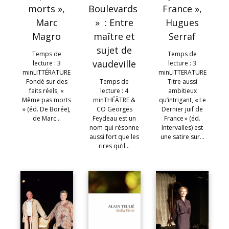
morts »,
Boulevards
France »,
Marc
» : Entre
Hugues
Magro
maître et
Serraf
sujet de
Temps de
Temps de
vaudeville
lecture : 3
lecture : 3
minLITTÉRATURE
minLITTERATURE
Fondé sur des
Temps de
Titre aussi
faits réels, «
lecture : 4
ambitieux
Même pas morts
minTHÉÂTRE &
qu’intrigant, « Le
» (éd. De Borée),
CO Georges
Dernier juif de
de Marc…
Feydeau est un
France » (éd.
nom qui résonne
Intervalles) est
aussi fort que les
une satire sur…
rires qu’il…