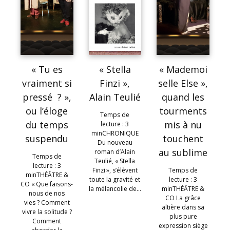
« Tu es
« Stella
« Mademoi
vraiment si
Finzi »,
selle Else »,
pressé ? »,
Alain Teulié
quand les
ou l’éloge
tourments
Temps de
du temps
mis à nu
lecture : 3
minCHRONIQUE
suspendu
touchent
Du nouveau
au sublime
roman d’Alain
Temps de
Teulié, « Stella
lecture : 3
Finzi », s’élèvent
Temps de
minTHÉÂTRE &
toute la gravité et
lecture : 3
CO « Que faisons-
la mélancolie de…
minTHÉÂTRE &
nous de nos
CO La grâce
vies ? Comment
altière dans sa
vivre la solitude ?
plus pure
Comment
expression siège