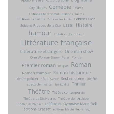
Biographie
Apollo Théâtre
Autobiographie
Comédie
City Editions
Drame
Editions Cherche Midi
Editions Dacres
Editions Plon
Editions de Fallois
Editions les indés
Histoire
Essai
Editions Presses de la Cité
humour
Imitation
Journaliste
Littérature française
Littérature étrangère
One man show
One Woman Show
Policier
Polar
Roman
Premier roman
Religion
Roman historique
Roman d'amour
Seul-en-scène
Roman policier
Santé
Récit
Société
Thriller
spectacle musical
Spiritualité
Théâtre
Théâtre contemporain
Théâtre de l'Archipel
Théâtre de Dix Heures
théâtre du Gymnase Marie-Bell
Théâtre de l'Atelier
éditions Grasset
éditions Macha Publishing