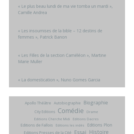
« Le plus beau lundi de ma vie tomba un mardi »,
Camille Andrea
« Les insoumises de la bible – 12 destins de
femmes », Patrick Banon
« Les Filles de la section Caméléon », Martine
Marie Muller
« La domestication », Nuno Gomes Garcia
Biographie
Apollo Théâtre
Autobiographie
Comédie
City Editions
Drame
Editions Cherche Midi
Editions Dacres
Editions Plon
Editions de Fallois
Editions les indés
Histoire
Essai
Editions Presses de la Cité