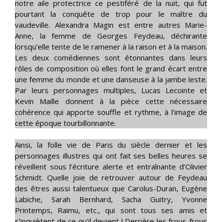
notre aile protectrice ce pestiféré de la nuit, qui fut
pourtant la conquête de trop pour le maître du
vaudeville. Alexandra Magin est entre autres Marie-
Anne, la femme de Georges Feydeau, déchirante
lorsqu’elle tente de le ramener à la raison et à la maison.
Les deux comédiennes sont étonnantes dans leurs
rôles de composition où elles font le grand écart entre
une femme du monde et une danseuse à la jambe leste.
Par leurs personnages multiples, Lucas Lecointe et
Kevin Maille donnent à la pièce cette nécessaire
cohérence qui apporte souffle et rythme, à l’image de
cette époque tourbillonnante.
Ainsi, la folle vie de Paris du siècle dernier et les
personnages illustres qui ont fait ses belles heures se
réveillent sous l’écriture alerte et entraînante d’Olivier
Schmidt. Quelle joie de retrouver autour de Feydeau
des êtres aussi talentueux que Carolus-Duran, Eugène
Labiche, Sarah Bernhard, Sacha Guitry, Yvonne
Printemps, Raimu, etc., qui sont tous ses amis et
s’inquiètent de ce qu’il devient ! Derrière les frous-frous