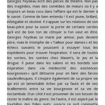
Georges Feydeau écrit des pièces de théâtre. Non pas
des tragédies, mais des comédies de mœurs où il y a
toujours un beau cocu dans l’affaire qui est le dernier à
le savoir. Comme de bien entendu ! Il est jeune, brillant,
infatigable et obstiné. Il s’appuie sur les relations de son
beau-père pour lui ouvrir la porte de certains cercles
qu’il est de bon ton de côtoyer si l’on veut en être.
Georges Feydeau se marie par amour, puis devient
père, mais le triomphe de « Tailleur pour dames » et les
échecs suivants le poussent à essayer tous les
expédients pour trouver l’inspiration. Il sera de toutes
les sorties, les soirées chez Maxim’s, le jeu et la
drogue. Il puise dans les salons et les bordels son
inspiration dans « la médiocrité des existences
bourgeoises » qu’il détourne pour en faire des farces
vaudevillesques. Il s’inspire également de sa propre vie
qui est un lamentable échec par sa faute et de ses
tiraillements entre sa vie bourgeoise et sa vie de
noctambule. D’un côté il est prisonnier de son besoin de
rester le maître du genre. De l’autre, il est aspiré par le
tourbillon des folles nuits, jusqu’à ce qu’il commette