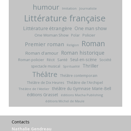
humour
Imitation
Journaliste
Littérature française
Littérature étrangère
One man show
One Woman Show
Policier
Polar
Roman
Premier roman
Religion
Roman historique
Roman d'amour
Seul-en-scène
Roman policier
Santé
Récit
Société
Thriller
spectacle musical
Spiritualité
Théâtre
Théâtre contemporain
Théâtre de l'Archipel
Théâtre de Dix Heures
théâtre du Gymnase Marie-Bell
Théâtre de l'Atelier
éditions Grasset
éditions Macha Publishing
éditions Michel de Maule
Contacts
Nathalie Gendreau