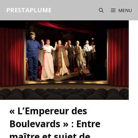
Aller
PRESTAPLUME
au
MENU
contenu
« L’Empereur des
Boulevards » : Entre
maître et sujet de