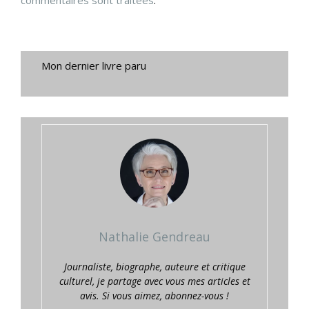
commentaires sont traitées
.
Mon dernier livre paru
Nathalie Gendreau
Journaliste, biographe, auteure et critique
culturel, je partage avec vous mes articles et
avis. Si vous aimez, abonnez-vous !