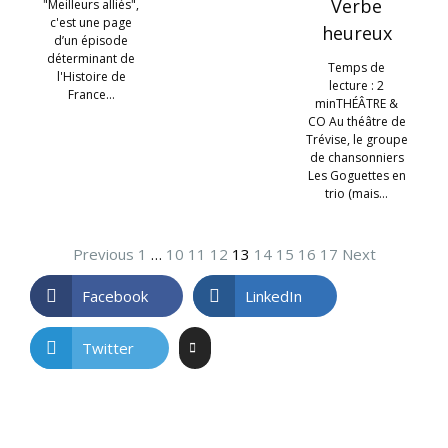
Verbe
"Meilleurs alliés",
c'est une page
heureux
d’un épisode
déterminant de
Temps de
l'Histoire de
lecture : 2
France…
minTHÉÂTRE &
CO Au théâtre de
Trévise, le groupe
de chansonniers
Les Goguettes en
trio (mais…
Previous
1
…
10
11
12
13
14
15
16
17
Next
Facebook
LinkedIn
Twitter