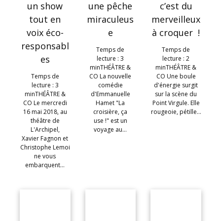
un show
une pêche
c’est du
tout en
miraculeus
merveilleux
voix éco-
e
à croquer !
responsabl
Temps de
Temps de
es
lecture : 3
lecture : 2
minTHÉÂTRE &
minTHÉÂTRE &
Temps de
CO La nouvelle
CO Une boule
lecture : 3
comédie
d'énergie surgit
minTHÉÂTRE &
d'Emmanuelle
sur la scène du
CO Le mercredi
Hamet "La
Point Virgule. Elle
16 mai 2018, au
croisière, ça
rougeoie, pétille…
théâtre de
use !" est un
L'Archipel,
voyage au…
Xavier Fagnon et
Christophe Lemoi
ne vous
embarquent…