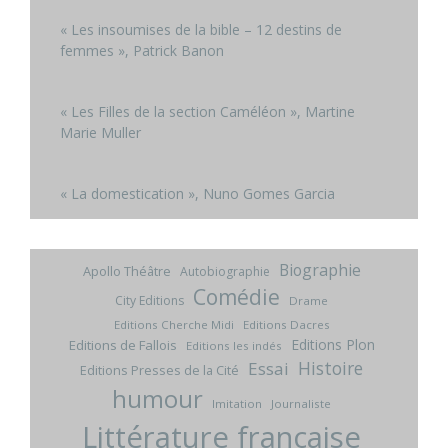
« Les insoumises de la bible – 12 destins de
femmes », Patrick Banon
« Les Filles de la section Caméléon », Martine
Marie Muller
« La domestication », Nuno Gomes Garcia
Biographie
Apollo Théâtre
Autobiographie
Comédie
City Editions
Drame
Editions Cherche Midi
Editions Dacres
Editions Plon
Editions de Fallois
Editions les indés
Histoire
Essai
Editions Presses de la Cité
humour
Imitation
Journaliste
Littérature française