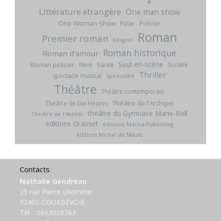
Littérature étrangère
One man show
One Woman Show
Policier
Polar
Roman
Premier roman
Religion
Roman historique
Roman d'amour
Seul-en-scène
Roman policier
Santé
Récit
Société
Thriller
spectacle musical
Spiritualité
Théâtre
Théâtre contemporain
Théâtre de l'Archipel
Théâtre de Dix Heures
théâtre du Gymnase Marie-Bell
Théâtre de l'Atelier
éditions Grasset
éditions Macha Publishing
éditions Michel de Maule
Contacts
Nathalie Gendreau
25 rue Pierre Lhomme
92400 COURBEVOIE
Tél. :
0663009363