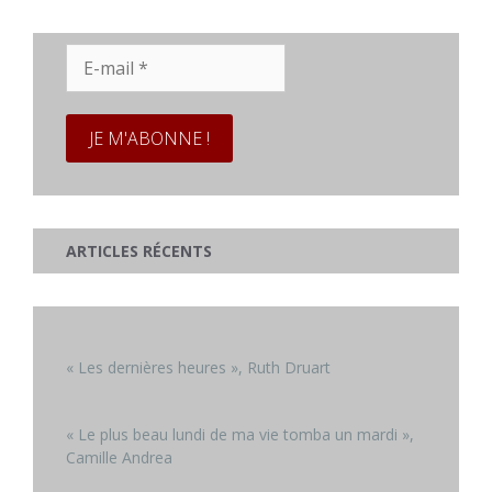
E-
mail
*
ARTICLES RÉCENTS
« Les dernières heures », Ruth Druart
« Le plus beau lundi de ma vie tomba un mardi »,
Camille Andrea