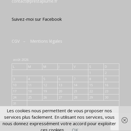
contact@prestaplume.fr
Suivez-moi sur Facebook
CGV
–
Mentions légales
août 2026
L
M
M
J
V
S
D
1
2
3
4
5
6
7
8
9
10
11
12
13
14
15
16
17
18
19
20
21
22
23
24
25
26
27
28
29
30
31
Les cookies nous permettent de vous proposer nos
« Juil
services plus facilement. En utilisant nos services, vous
nous donnez expressément votre accord pour exploiter
© 2026
PRESTAPLUME
ces cookies.
OK