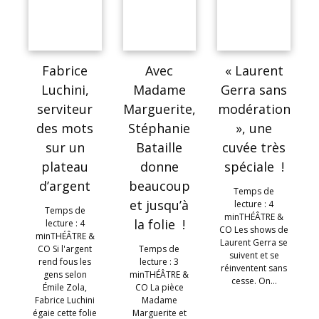
Fabrice
Avec
« Laurent
Luchini,
Madame
Gerra sans
serviteur
Marguerite,
modération
des mots
Stéphanie
», une
sur un
Bataille
cuvée très
plateau
donne
spéciale !
d’argent
beaucoup
Temps de
et jusqu’à
lecture : 4
Temps de
minTHÉÂTRE &
la folie !
lecture : 4
CO Les shows de
minTHÉÂTRE &
Laurent Gerra se
CO Si l'argent
Temps de
suivent et se
rend fous les
lecture : 3
réinventent sans
gens selon
minTHÉÂTRE &
cesse. On…
Émile Zola,
CO La pièce
Fabrice Luchini
Madame
égaie cette folie
Marguerite et