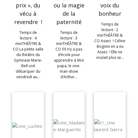
prix », du
ou la magie
voix du
vécu à
de la
bonheur
revendre !
paternité
Temps de
lecture : 2
Temps de
Temps de
minTHÉÂTRE &
lecture : 4
lecture : 3
CO Assez ! Céline
minTHÉÂTRE &
minTHÉÂTRE &
Bognini en a eu
CO La petite salle
CO S’il n’y a pas
Assez ! Elle ne
du théâtre du
d’école pour
voulait plus se…
Gymnase Marie-
apprendre à être
Bell voit
papa, le one-
débarquer du
man-show
vendredi au…
d’Arthur…