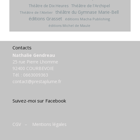
Théâtre de l'Archipel
Théâtre de Dix Heures
théâtre du Gymnase Marie-Bell
Théâtre de l'Atelier
éditions Grasset
éditions Macha Publishing
éditions Michel de Maule
Contacts
Nathalie Gendreau
25 rue Pierre Lhomme
92400 COURBEVOIE
Tél. :
0663009363
contact@prestaplume.fr
Suivez-moi sur Facebook
CGV
–
Mentions légales