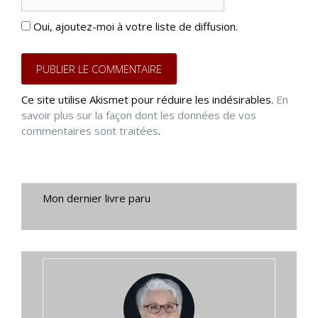
web
Oui, ajoutez-moi à votre liste de diffusion.
Ce site utilise Akismet pour réduire les indésirables.
En
savoir plus sur la façon dont les données de vos
commentaires sont traitées
.
Mon dernier livre paru