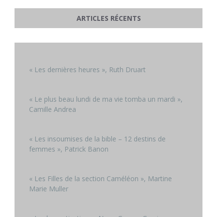
ARTICLES RÉCENTS
« Les dernières heures », Ruth Druart
« Le plus beau lundi de ma vie tomba un mardi »,
Camille Andrea
« Les insoumises de la bible – 12 destins de
femmes », Patrick Banon
« Les Filles de la section Caméléon », Martine
Marie Muller