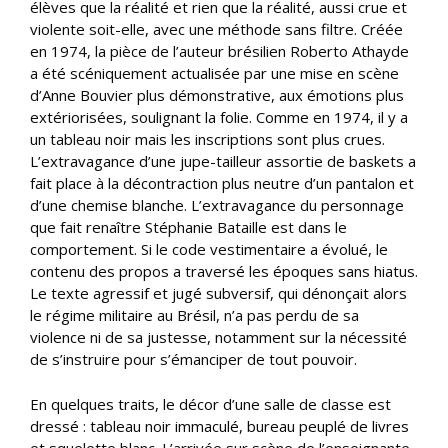
élèves que la réalité et rien que la réalité, aussi crue et
violente soit-elle, avec une méthode sans filtre. Créée
en 1974, la pièce de l’auteur brésilien Roberto Athayde
a été scéniquement actualisée par une mise en scène
d’Anne Bouvier plus démonstrative, aux émotions plus
extériorisées, soulignant la folie. Comme en 1974, il y a
un tableau noir mais les inscriptions sont plus crues.
L’extravagance d’une jupe-tailleur assortie de baskets a
fait place à la décontraction plus neutre d’un pantalon et
d’une chemise blanche. L’extravagance du personnage
que fait renaître Stéphanie Bataille est dans le
comportement. Si le code vestimentaire a évolué, le
contenu des propos a traversé les époques sans hiatus.
Le texte agressif et jugé subversif, qui dénonçait alors
le régime militaire au Brésil, n’a pas perdu de sa
violence ni de sa justesse, notamment sur la nécessité
de s’instruire pour s’émanciper de tout pouvoir.
En quelques traits, le décor d’une salle de classe est
dressé : tableau noir immaculé, bureau peuplé de livres
et squelette blanc. L’arrivée sur scène de l’enseignante