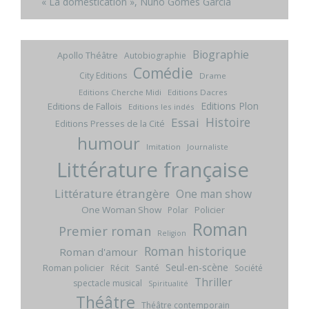
« La domestication », Nuno Gomes Garcia
Biographie
Apollo Théâtre
Autobiographie
Comédie
City Editions
Drame
Editions Cherche Midi
Editions Dacres
Editions Plon
Editions de Fallois
Editions les indés
Histoire
Essai
Editions Presses de la Cité
humour
Imitation
Journaliste
Littérature française
Littérature étrangère
One man show
One Woman Show
Policier
Polar
Roman
Premier roman
Religion
Roman historique
Roman d'amour
Seul-en-scène
Roman policier
Santé
Récit
Société
Thriller
spectacle musical
Spiritualité
Théâtre
Théâtre contemporain