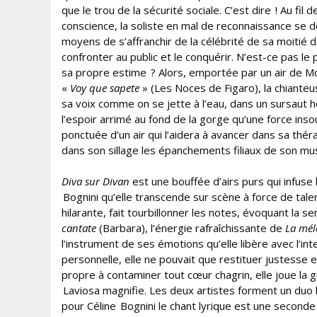
que le trou de la sécurité sociale. C’est dire ! Au fil 
conscience, la soliste en mal de reconnaissance se 
moyens de s’affranchir de la célébrité de sa moitié 
confronter au public et le conquérir. N’est-ce pas le
sa propre estime ? Alors, emportée par un air de M
«
Voy
que
sapete
» (Les Noces de Figaro), la chiante
sa voix comme on se jette à l’eau, dans un sursaut 
l’espoir arrimé au fond de la gorge qu’une force ins
ponctuée d’un air qui l’aidera à avancer dans sa thé
dans son sillage les épanchements filiaux de son mu
Diva sur Divan
est une bouffée d’airs purs qui infuse l
Bognini qu’elle transcende sur scène à force de talent,
hilarante, fait tourbillonner les notes, évoquant la s
cantate
(Barbara), l’énergie rafraîchissante de
La mél
l’instrument de ses émotions qu’elle libère avec l’in
personnelle, elle ne pouvait que restituer justesse 
propre à contaminer tout cœur chagrin, elle joue la 
Laviosa magnifie. Les deux artistes forment un duo 
pour Céline Bognini le chant lyrique est une seconde n