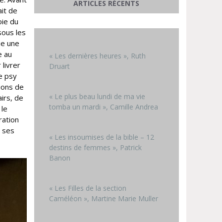
ARTICLES RÉCENTS
it de
oie du
sous les
ue une
e au
« Les dernières heures », Ruth
 livrer
Druart
e psy
xions de
« Le plus beau lundi de ma vie
irs, de
tomba un mardi », Camille Andrea
 le
ration
e ses
« Les insoumises de la bible – 12
destins de femmes », Patrick
Banon
« Les Filles de la section
Caméléon », Martine Marie Muller