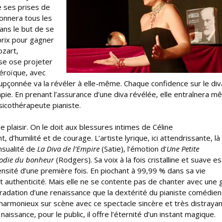
de ses prises de
donnera tous les
dans le but de se
 prix pour gagner
ozart,
use ose projeter
héroïque, avec
oupçonnée va la révéler à elle-même. Chaque confidence sur le di
rapie. En prenant l’assurance d’une diva révélée, elle entraînera 
sicothérapeute pianiste.
e plaisir. On le doit aux blessures intimes de Céline
 d’humilité et de courage. L’artiste lyrique, ici attendrissante, là
ensualité de
La Diva de l’Empire
(Satie), l’émotion d’
Une Petite
odie du bonheur
(Rodgers). Sa voix à la fois cristalline et suave es
tensité d’une première fois. En piochant à 99,99 % dans sa vie
et authenticité. Mais elle ne se contente pas de chanter avec une 
gradation d’une renaissance que la dextérité du pianiste comédien
harmonieux sur scène avec ce spectacle sincère et très distrayant
aissance, pour le public, il offre l’éternité d’un instant magique.