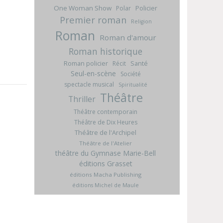
One Woman Show
Policier
Polar
Premier roman
Religion
Roman
Roman d'amour
Roman historique
Roman policier
Santé
Récit
Seul-en-scène
Société
spectacle musical
Spiritualité
Théâtre
Thriller
Théâtre contemporain
Théâtre de Dix Heures
Théâtre de l'Archipel
Théâtre de l'Atelier
théâtre du Gymnase Marie-Bell
éditions Grasset
éditions Macha Publishing
éditions Michel de Maule