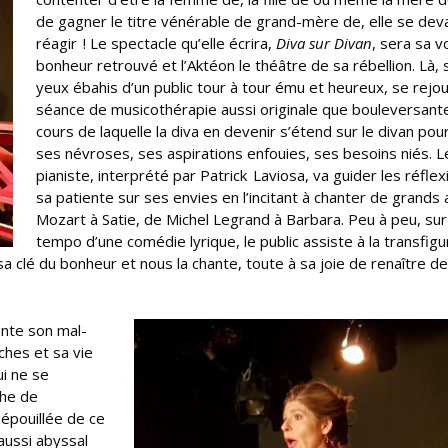
de gagner le titre vénérable de grand-mère de, elle se deva
réagir ! Le spectacle qu’elle écrira,
Diva sur Divan
, sera sa v
bonheur retrouvé et l’Aktéon le théâtre de sa rébellion. Là, 
yeux ébahis d’un public tour à tour ému et heureux, se rejo
séance de musicothérapie aussi originale que bouleversant
cours de laquelle la diva en devenir s’étend sur le divan pour
ses névroses, ses aspirations enfouies, ses besoins niés. L
pianiste, interprété par Patrick Laviosa, va guider les réfle
sa patiente sur ses envies en l’incitant à chanter de grands a
Mozart à Satie, de Michel Legrand à Barbara. Peu à peu, sur
tempo d’une comédie lyrique, le public assiste à la transfigu
sa clé du bonheur et nous la chante, toute à sa joie de renaître d
onte son mal-
ches et sa vie
i ne se
phe de
dépouillée de ce
 aussi abyssal