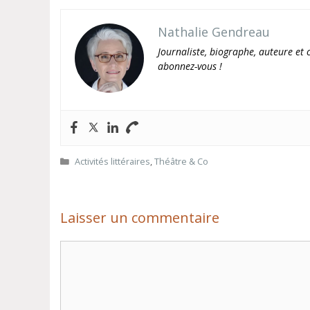
Nathalie Gendreau
Journaliste, biographe, auteure et c
abonnez-vous !
Catégories
Activités littéraires
,
Théâtre & Co
Laisser un commentaire
Commentaire