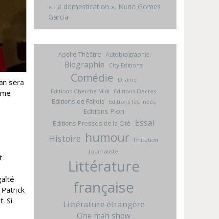
« La domestication », Nuno Gomes
Garcia
Apollo Théâtre
Autobiographie
Biographie
City Editions
Comédie
Drame
van sera
Editions Cherche Midi
Editions Dacres
même
Editions de Fallois
Editions les indés
Editions Plon
Essai
Editions Presses de la Cité
humour
Histoire
Imitation
Journaliste
t
Littérature
gaîté
française
 Patrick
. Si
Littérature étrangère
One man show