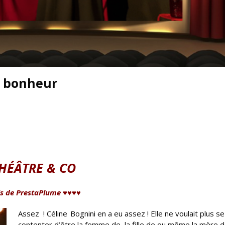
du bonheur
HÉÂTRE & CO
is de PrestaPlume ♥♥♥♥
Assez ! Céline Bognini en a eu assez ! Elle ne voulait plus se
contenter d’être la femme de, la fille de ou même la mère d