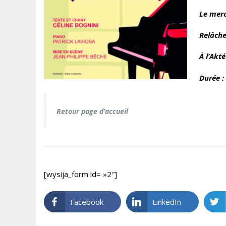
Le merc
Relâche
À l’Akt
Durée :
Retour page d’accueil
[wysija_form id= »2″]
Facebook
LinkedIn