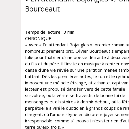
Bourdeaut
Temps de lecture :
3
min
CHRONIQUE
« Avec « En attendant Bojangles », premier roman a
nombreux premiers prix, Olivier Bourdeaut s’empare
folie pour l’habiller d’une poésie délirante à deux voix
du fils et du père. Il l’invite en musique à rentrer dan
danse d’une vie rêvée sur une partition menée tam
battant. Dès les premières notes, le ton et le rythm
imposent une mélodie étrange, attachante, captivan
lecteur est propulsé dans l’univers de cette famille
survoltée, où la vérité se travestit de bonne foi de
mensonges et d’histoires à dormir debout, où la fêt
perpétuelle a viré le quotidien à grands coups de rir
d’argent, où l’amour règne en dictateur joyeusemen
irresponsable, comme s’il pouvait n’exister rien d’au
terre qu’eux trois. »