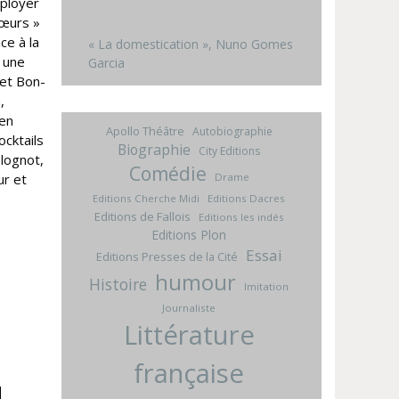
mployer
œurs »
ce à la
« La domestication », Nuno Gomes
i une
Garcia
 et Bon-
,
 en
Apollo Théâtre
Autobiographie
ocktails
Biographie
City Editions
lognot,
Comédie
Drame
ur et
Editions Cherche Midi
Editions Dacres
Editions de Fallois
Editions les indés
Editions Plon
Essai
Editions Presses de la Cité
humour
Histoire
Imitation
Journaliste
Littérature
française
d