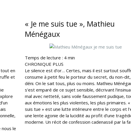
« Je me suis tue », Mathieu
Ménégaux
Temps de lecture :
4
min
CHRONIQUE PLUS
 tout en
Le silence est d’or… Certes, mais il est surtout souffr
ruffe et
consume à petit feu le porteur du secret, du non-dit,
déni. On le sait tous, plus ou moins. Mathieu Ménégaux
ie
s’est emparé de ce sujet sensible, décrivant l’insinua
explore
mal avec netteté, sans voile faussement pudique, t
d’un
aux émotions les plus violentes, les plus primaires. «
ais
suis tue » est une lutte intérieure entre le corps et l’
onnelle,
une lente agonie de la lucidité au profit d’une tragéd
e
moderne. Un récit de confession cadenassé par la fat
e nous le