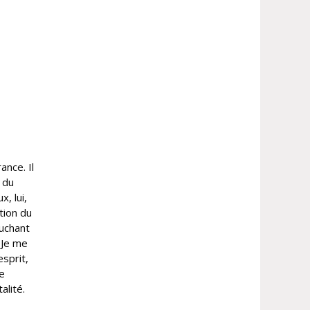
ance. Il
 du
, lui,
tion du
ouchant
 Je me
esprit,
ie
alité.