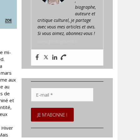
,
biographe,
auteure et
critique culturel, je partage
avec vous mes articles et avis.
Si vous aimez, abonnez-vous !
www.prestaplume.fr
ne mi-
éd.
la
3 mars
emme aux
ge au
E-
és de
mail
miné et
*
ntité,
deux
e Hiver
Mais