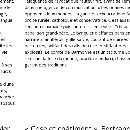
irement,
l’éloquence de l’avocat que l’auteur fut, avant de l’e
isé le
dans une agence de communication. « Les bonnes m
age,
opposent deux mondes : la gauche technocratique fa
 langue
droite rurale, catholique et conservatrice. C’est auss
i
rencontre humaine puissante et silencieuse : Tristan
.
papa, son grand-père. Le banquier d’affaires parisien
les
narrateur antihéros, grille sa vie, courant de soirées
te les
partouzes, sniffant des rails de coke et sifflant des c
e vie
explosifs. Le comte de Barmonne est un taciturne So
ruminant la folie du monde, acariâtre endurci, chasse
l à ses
garant des traditions.
 Turcs
re d’une
nts,
épancher
 absous.
vier
« Crise et châtiment », Bertran