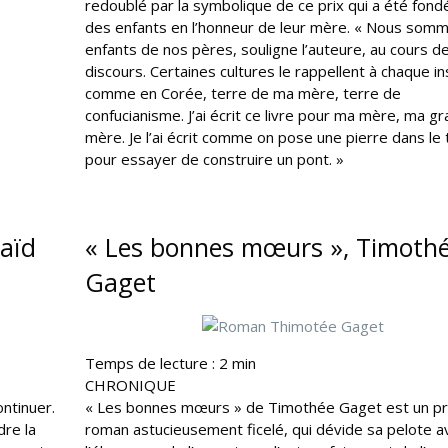
redoublé par la symbolique de ce prix qui a été fond
des enfants en l’honneur de leur mère. « Nous som
enfants de nos pères, souligne l’auteure, au cours d
discours. Certaines cultures le rappellent à chaque in
comme en Corée, terre de ma mère, terre de
confucianisme. J’ai écrit ce livre pour ma mère, ma g
mère. Je l’ai écrit comme on pose une pierre dans le 
pour essayer de construire un pont. »
Saïd
« Les bonnes mœurs », Timoth
Gaget
Temps de lecture :
2
min
CHRONIQUE
ontinuer.
« Les bonnes mœurs » de Timothée Gaget est un p
dre la
roman astucieusement ficelé, qui dévide sa pelote a