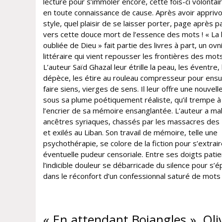
lecture pour s’immoler encore, cette fois-ci volonta
en toute connaissance de cause. Après avoir apprivo
style, quel plaisir de se laisser porter, page après p
vers cette douce mort de l’essence des mots ! « La
oubliée de Dieu » fait partie des livres à part, un ovn
littéraire qui vient repousser les frontières des mots
L’auteur Saïd Ghazal leur étrille la peau, les éventre, 
dépèce, les étire au rouleau compresseur pour ensui
faire siens, vierges de sens. Il leur offre une nouvell
sous sa plume poétiquement réaliste, qu’il trempe à
l’encrier de sa mémoire ensanglantée. L’auteur a ma
ancêtres syriaques, chassés par les massacres des
et exilés au Liban. Son travail de mémoire, telle une
psychothérapie, se colore de la fiction pour s’extrai
éventuelle pudeur censoriale. Entre ses doigts patie
l’indicible douleur se débarricade du silence pour s’
dans le réconfort d’un confessionnal saturé de mots
« En attendant Bojangles », Oli