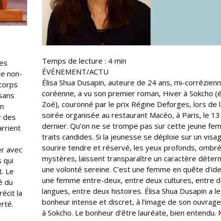
Temps de lecture :
4
min
des
ÉVÉNEMENT/ACTU
le non-
Élisa Shua Dusapin, auteure de 24 ans, mi-corrézien
 corps
coréenne, a vu son premier roman, Hiver à Sokcho (
 sans
Zoé), couronné par le prix Régine Deforges, lors de 
un
soirée organisée au restaurant Macéo, à Paris, le 1
r des
dernier. Qu’on ne se trompe pas sur cette jeune f
arrient
traits candides. Si la jeunesse se déploie sur un visa
sourire tendre et réservé, les yeux profonds, ombr
er avec
mystères, laissent transparaître un caractère déter
 qui
une volonté sereine. C’est une femme en quête d’ide
t. Le
une femme entre-deux, entre deux cultures, entre 
é du
langues, entre deux histoires. Élisa Shua Dusapin a le
écit la
bonheur intense et discret, à l’image de son ouvrag
erté.
à Sokcho. Le bonheur d’être lauréate, bien entendu. 