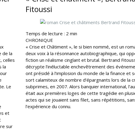
Fitoussi
Temps de lecture :
2
min
CHRONIQUE
ux
« Crise et Châtiment », le si bien nommé, est un rom
 de la
deux voix à la résonnance autobiographique, qui opp
, celles
fiction un réalisme cinglant et brutal. Bertrand Fitouss
s la
décrypte l’inéluctable enchevêtrement des événeme
bour
ont présidé à l’implosion du monde de la finance et sc
e
sort calamiteux de nombre d’épargnants lors de la c
te. Le
subprimes, en 2007. Alors banquier international, l’a
était aux premières loges de cette tragédie en plus
actes qui se jouaient sans filet, sans répétitions, san
e
l’expérience du connu.
es et
t
tre sur