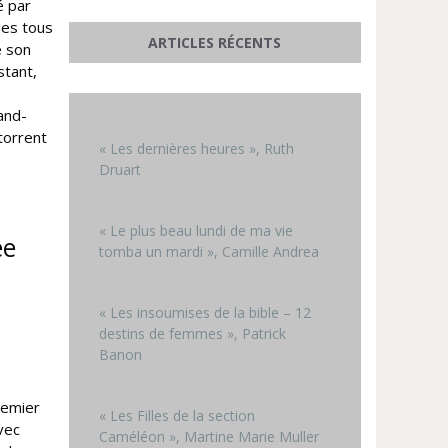
é par
mes tous
ARTICLES RÉCENTS
e son
stant,
rand-
torrent
« Les dernières heures », Ruth
Druart
« Le plus beau lundi de ma vie
ée
tomba un mardi », Camille Andrea
« Les insoumises de la bible – 12
destins de femmes », Patrick
Banon
remier
« Les Filles de la section
vec
Caméléon », Martine Marie Muller