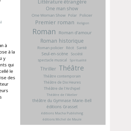
Littérature étrangère
One man show
One Woman Show
Policier
Polar
Premier roman
Religion
Roman
Roman d'amour
Roman historique
an à
Roman policier
Santé
Récit
ose à la
Seul-en-scène
Société
i y
spectacle musical
Spiritualité
nts qui
Théâtre
Thriller
ellé le
Théâtre contemporain
rise des
Théâtre de Dix Heures
uteur
Théâtre de l'Archipel
ieurs
Théâtre de l'Atelier
s
théâtre du Gymnase Marie-Bell
éditions Grasset
éditions Macha Publishing
éditions Michel de Maule