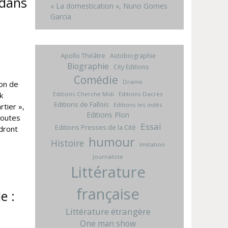
 dans
« La domestication », Nuno Gomes
Garcia
Apollo Théâtre
Autobiographie
Biographie
City Editions
Comédie
Drame
ion de
k
Editions Cherche Midi
Editions Dacres
Editions de Fallois
Editions les indés
tier »,
Editions Plon
Toutes
Essai
Editions Presses de la Cité
dront
humour
Histoire
Imitation
Journaliste
Littérature
française
e :
Littérature étrangère
One man show