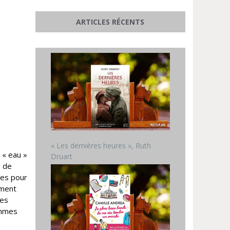
ARTICLES RÉCENTS
« Les dernières heures », Ruth
 « eau »
Druart
g de
ées pour
ement
des
emmes