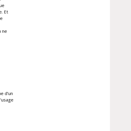
que
. Et
ne
n ne
me d’un
l’usage