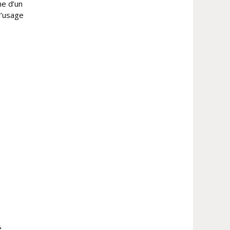
me d’un
l’usage
é