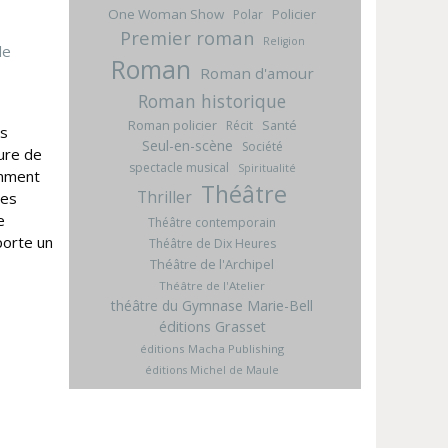
One Woman Show
Policier
Polar
Premier roman
Religion
Roman
Roman d'amour
Roman historique
Roman policier
Santé
Récit
as
Seul-en-scène
Société
eure de
spectacle musical
Spiritualité
emment
Théâtre
Thriller
les
e
Théâtre contemporain
porte un
Théâtre de Dix Heures
Théâtre de l'Archipel
Théâtre de l'Atelier
théâtre du Gymnase Marie-Bell
éditions Grasset
éditions Macha Publishing
éditions Michel de Maule