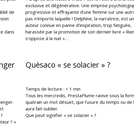
exclusive et dégénérative. Une emprise psychologi
ublié de
progressive et effrayante d’une femme sur une autre
sion
pas n’importe laquelle ! Delphine, la narratrice, est u
auteur connue en panne d’inspiration, trop fatiguée,
nte dans
harassée par la promotion de son dernier livre « Rie
s’oppose à la nuit »…
enger
Quèsaco « se solacier » ?
Temps de lecture :
< 1
min
Tous les mercredis, PrestaPlume ravive sous la for
renger.
quatrain un mot désuet, que l’usure du temps ou de 
et
aura fait oublier.
 ?
Que peut signifier « se solacier » ?
teur ? «