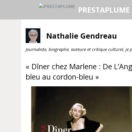
Aller
PRESTAPLUME
au
contenu
Nathalie Gendreau
Journaliste, biographe, auteure et critique culturel, je
« Dîner chez Marlene : De L’An
bleu au cordon-bleu »