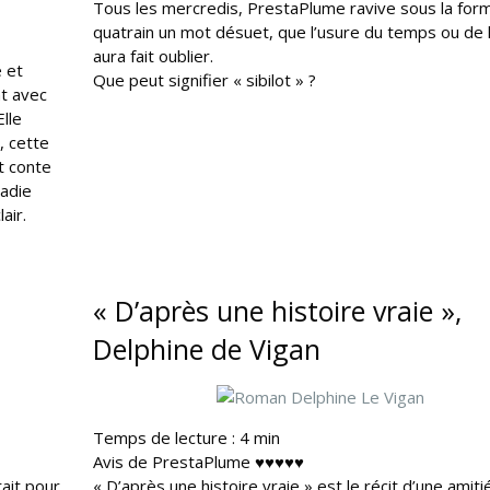
Tous les mercredis, PrestaPlume ravive sous la for
quatrain un mot désuet, que l’usure du temps ou de 
aura fait oublier.
e et
Que peut signifier « sibilot » ?
t avec
Elle
, cette
t conte
ladie
air.
« D’après une histoire vraie »,
Delphine de Vigan
Temps de lecture :
4
min
Avis de PrestaPlume ♥♥♥♥♥
ait pour
« D’après une histoire vraie » est le récit d’une amiti