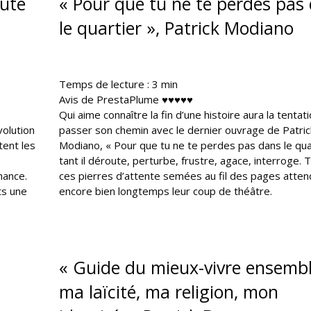
buté
« Pour que tu ne te perdes pas
le quartier », Patrick Modiano
Temps de lecture :
3
min
Avis de PrestaPlume ♥♥♥♥♥
Qui aime connaître la fin d’une histoire aura la tentat
volution
passer son chemin avec le dernier ouvrage de Patric
tent les
Modiano, « Pour que tu ne te perdes pas dans le quar
tant il déroute, perturbe, frustre, agace, interroge. 
rnance.
ces pierres d’attente semées au fil des pages atten
ts une
encore bien longtemps leur coup de théâtre.
« Guide du mieux-vivre ensembl
ma laïcité, ma religion, mon