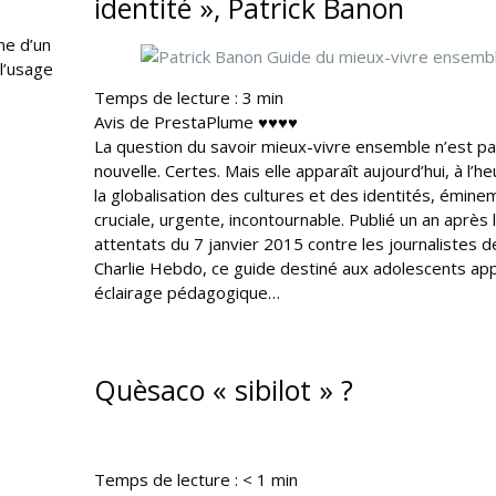
identité », Patrick Banon
me d’un
l’usage
Temps de lecture :
3
min
Avis de PrestaPlume ♥♥♥♥
La question du savoir mieux-vivre ensemble n’est p
nouvelle. Certes. Mais elle apparaît aujourd’hui, à l’h
la globalisation des cultures et des identités, émin
cruciale, urgente, incontournable. Publié un an après 
attentats du 7 janvier 2015 contre les journalistes d
Charlie Hebdo, ce guide destiné aux adolescents ap
éclairage pédagogique…
Quèsaco « sibilot » ?
Temps de lecture :
< 1
min