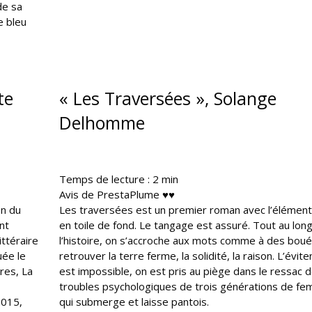
de sa
e bleu
te
« Les Traversées », Solange
Delhomme
Temps de lecture :
2
min
Avis de PrestaPlume ♥♥
on du
Les traversées est un premier roman avec l’élément
nt
en toile de fond. Le tangage est assuré. Tout au lon
ittéraire
l’histoire, on s’accroche aux mots comme à des bou
uée le
retrouver la terre ferme, la solidité, la raison. L’évit
res, La
est impossible, on est pris au piège dans le ressac 
troubles psychologiques de trois générations de f
2015,
qui submerge et laisse pantois.