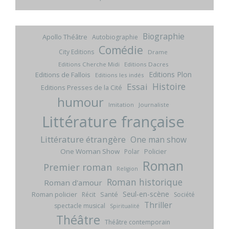
Biographie
Apollo Théâtre
Autobiographie
Comédie
City Editions
Drame
Editions Cherche Midi
Editions Dacres
Editions Plon
Editions de Fallois
Editions les indés
Histoire
Essai
Editions Presses de la Cité
humour
Imitation
Journaliste
Littérature française
Littérature étrangère
One man show
One Woman Show
Policier
Polar
Roman
Premier roman
Religion
Roman historique
Roman d'amour
Seul-en-scène
Roman policier
Santé
Récit
Société
Thriller
spectacle musical
Spiritualité
Théâtre
Théâtre contemporain