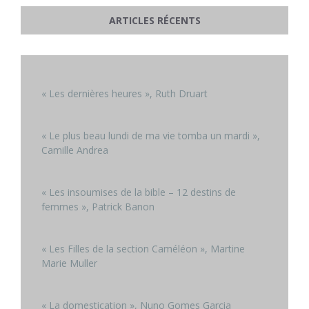
ARTICLES RÉCENTS
« Les dernières heures », Ruth Druart
« Le plus beau lundi de ma vie tomba un mardi »,
Camille Andrea
« Les insoumises de la bible – 12 destins de
femmes », Patrick Banon
« Les Filles de la section Caméléon », Martine
Marie Muller
« La domestication », Nuno Gomes Garcia