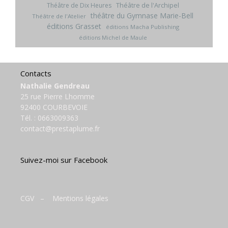
Théâtre de l'Archipel
Théâtre de Dix Heures
théâtre du Gymnase Marie-Bell
Théâtre de l'Atelier
éditions Grasset
éditions Macha Publishing
éditions Michel de Maule
Contacts
Nathalie Gendreau
25 rue Pierre Lhomme
92400 COURBEVOIE
Tél. :
0663009363
contact@prestaplume.fr
Suivez-moi sur Facebook
CGV
–
Mentions légales