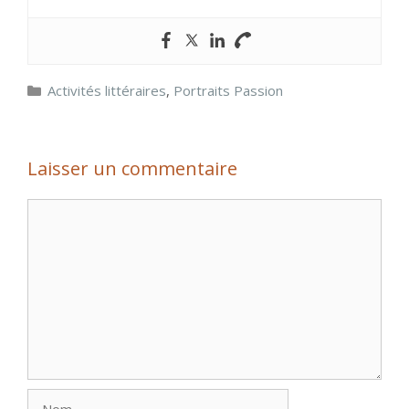
Catégories
Activités littéraires
,
Portraits Passion
Laisser un commentaire
Commentaire
Nom