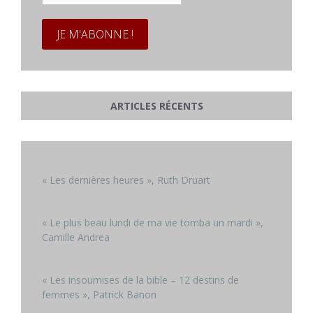
*
ARTICLES RÉCENTS
« Les dernières heures », Ruth Druart
« Le plus beau lundi de ma vie tomba un mardi »,
Camille Andrea
« Les insoumises de la bible – 12 destins de
femmes », Patrick Banon