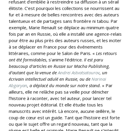
refusant d’emblée à restreindre sa diffusion à un sérail
élitiste. C’est pourquoi les collections se nourrissent au
fur et à mesure de belles rencontres avec des auteurs
talentueux et de partages sans frontière ni tabou. Par
exemple, Marie Renault se déplace au minimum quatre
fois par an en Russie, où elle a installé une agence-relais
pour être au plus près des auteurs russes, et les inciter
à se déplacer en France pour des événements
littéraires, comme pour le Salon de Paris. «
Les retours
ont été formidables
, s’anime l’éditrice.
Il est paru
beaucoup d’articles en Russie sur Macha Publishing,
d’autant que la venue de
Andrei Astvatsatourov
, un
écrivain intellectuel adulé en Russie, ou de
Narinai
Abgaryan
, a déplacé du monde sur notre stand.
» Par
ailleurs, elle ne relâche pas sa veille pour dénicher
l’histoire à raconter, avec tel auteur, pour lancer tel
nouveau projet éditorial. Et elle étudie tous les
manuscrits avec intérêt. Là encore, aucune œillère, le
coup de cœur est un guide. Tant que l’histoire est forte
ou que le sujet offre un regard nouveau, tant que la
plume est belle et originale, Marie Renault ne s’interdit