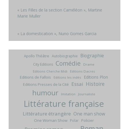
« Les Filles de la section Caméléon », Martine
Marie Muller
« La domestication », Nuno Gomes Garcia
Biographie
Apollo Théâtre
Autobiographie
Comédie
City Editions
Drame
Editions Cherche Midi
Editions Dacres
Editions Plon
Editions de Fallois
Editions les indés
Histoire
Essai
Editions Presses de la Cité
humour
Imitation
Journaliste
Littérature française
Littérature étrangère
One man show
One Woman Show
Policier
Polar
Roman