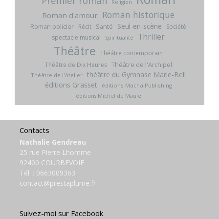
Premier roman
Religion
Roman historique
Roman d'amour
Seul-en-scène
Roman policier
Santé
Récit
Société
Thriller
spectacle musical
Spiritualité
Théâtre
Théâtre contemporain
Théâtre de l'Archipel
Théâtre de Dix Heures
théâtre du Gymnase Marie-Bell
Théâtre de l'Atelier
éditions Grasset
éditions Macha Publishing
éditions Michel de Maule
Contacts
Nathalie Gendreau
25 rue Pierre Lhomme
92400 COURBEVOIE
Tél. :
0663009363
contact@prestaplume.fr
Suivez-moi sur Facebook