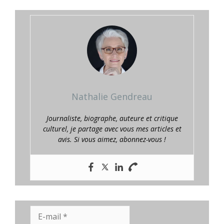
Nathalie Gendreau
Journaliste, biographe, auteure et critique
culturel, je partage avec vous mes articles et
avis. Si vous aimez, abonnez-vous !
E-
mail