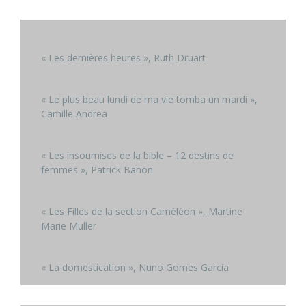
« Les dernières heures », Ruth Druart
« Le plus beau lundi de ma vie tomba un mardi »,
Camille Andrea
« Les insoumises de la bible – 12 destins de
femmes », Patrick Banon
« Les Filles de la section Caméléon », Martine
Marie Muller
« La domestication », Nuno Gomes Garcia