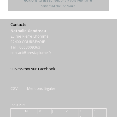
éditions Grasset
éditions Macha Publishing
éditions Michel de Maule
Contacts
Nathalie Gendreau
25 rue Pierre Lhomme
92400 COURBEVOIE
Tél. :
0663009363
contact@prestaplume.fr
Suivez-moi sur Facebook
CGV
–
Mentions légales
août 2026
L
M
M
J
V
S
D
1
2