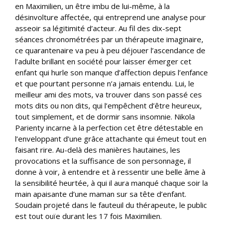
en Maximilien, un être imbu de lui-même, à la
désinvolture affectée, qui entreprend une analyse pour
asseoir sa légitimité d’acteur. Au fil des dix-sept
séances chronométrées par un thérapeute imaginaire,
ce quarantenaire va peu à peu déjouer l’ascendance de
l’adulte brillant en société pour laisser émerger cet
enfant qui hurle son manque d’affection depuis l’enfance
et que pourtant personne n’a jamais entendu. Lui, le
meilleur ami des mots, va trouver dans son passé ces
mots dits ou non dits, qui l’empêchent d’être heureux,
tout simplement, et de dormir sans insomnie. Nikola
Parienty incarne à la perfection cet être détestable en
l’enveloppant d’une grâce attachante qui émeut tout en
faisant rire. Au-delà des manières hautaines, les
provocations et la suffisance de son personnage, il
donne à voir, à entendre et à ressentir une belle âme à
la sensibilité heurtée, à qui il aura manqué chaque soir la
main apaisante d’une maman sur sa tête d’enfant.
Soudain projeté dans le fauteuil du thérapeute, le public
est tout ouïe durant les 17 fois Maximilien.