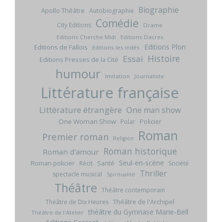
Biographie
Apollo Théâtre
Autobiographie
Comédie
City Editions
Drame
Editions Cherche Midi
Editions Dacres
Editions Plon
Editions de Fallois
Editions les indés
Histoire
Essai
Editions Presses de la Cité
humour
Imitation
Journaliste
Littérature française
Littérature étrangère
One man show
One Woman Show
Policier
Polar
Roman
Premier roman
Religion
Roman historique
Roman d'amour
Seul-en-scène
Roman policier
Santé
Récit
Société
Thriller
spectacle musical
Spiritualité
Théâtre
Théâtre contemporain
Théâtre de l'Archipel
Théâtre de Dix Heures
théâtre du Gymnase Marie-Bell
Théâtre de l'Atelier