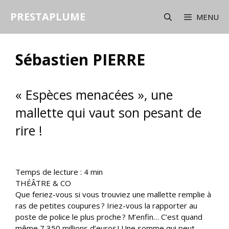
Aller
PRESTAPLUME
au
MENU
contenu
Sébastien PIERRE
« Espèces menacées », une
mallette qui vaut son pesant de
rire !
Temps de lecture :
4
min
THÉÂTRE & CO
Que feriez-vous si vous trouviez une mallette remplie à
ras de petites coupures ? Iriez-vous la rapporter au
poste de police le plus proche ? M’enfin… C’est quand
même 7,350 millions d’euros ! Une somme qui peut