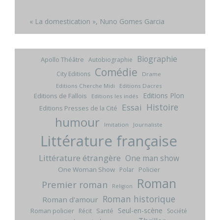
« La domestication », Nuno Gomes Garcia
Biographie
Apollo Théâtre
Autobiographie
Comédie
City Editions
Drame
Editions Cherche Midi
Editions Dacres
Editions Plon
Editions de Fallois
Editions les indés
Histoire
Essai
Editions Presses de la Cité
humour
Imitation
Journaliste
Littérature française
Littérature étrangère
One man show
One Woman Show
Policier
Polar
Roman
Premier roman
Religion
Roman historique
Roman d'amour
Seul-en-scène
Roman policier
Santé
Récit
Société