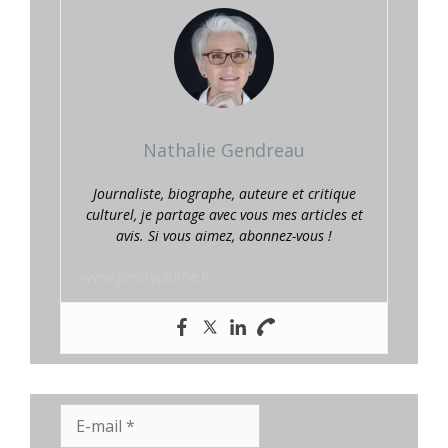
Nathalie Gendreau
Journaliste, biographe, auteure et critique
culturel, je partage avec vous mes articles et
avis. Si vous aimez, abonnez-vous !
www.prestaplume.fr
E-
mail