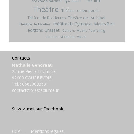
Thriller
spectacle musical
Spiritualité
Théâtre
Théâtre contemporain
Théâtre de l'Archipel
Théâtre de Dix Heures
théâtre du Gymnase Marie-Bell
Théâtre de l'Atelier
éditions Grasset
éditions Macha Publishing
éditions Michel de Maule
Contacts
Nathalie Gendreau
25 rue Pierre Lhomme
92400 COURBEVOIE
Tél. :
0663009363
contact@prestaplume.fr
Suivez-moi sur Facebook
CGV
–
Mentions légales