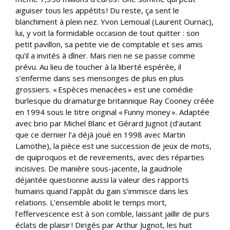
aiguiser tous les appétits ! Du reste, ça sent le
blanchiment à plein nez. Yvon Lemoual (Laurent Ournac),
lui, y voit la formidable occasion de tout quitter : son
petit pavillon, sa petite vie de comptable et ses amis
qu’il a invités à dîner. Mais rien ne se passe comme
prévu. Au lieu de toucher à la liberté espérée, il
s’enferme dans ses mensonges de plus en plus
grossiers. « Espèces menacées » est une comédie
burlesque du dramaturge britannique Ray Cooney créée
en 1994 sous le titre original « Funny money ». Adaptée
avec brio par Michel Blanc et Gérard Jugnot (d’autant
que ce dernier l’a déjà joué en 1998 avec Martin
Lamothe), la pièce est une succession de jeux de mots,
de quiproquos et de revirements, avec des réparties
incisives. De manière sous-jacente, la gaudriole
déjantée questionne aussi la valeur des rapports
humains quand l’appât du gain s’immisce dans les
relations. L’ensemble abolit le temps mort,
l’effervescence est à son comble, laissant jaillir de purs
éclats de plaisir ! Dirigés par Arthur Jugnot, les huit