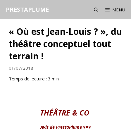
Aller
PRESTAPLUME
au
MENU
contenu
« Où est Jean-Louis ? », du
théâtre conceptuel tout
terrain !
01/07/2018
Temps de lecture :
3
min
THÉÂTRE & CO
Avis de PrestaPlume ♥♥♥