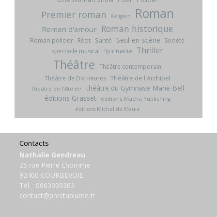
Roman
Premier roman
Religion
Roman historique
Roman d'amour
Seul-en-scène
Roman policier
Santé
Récit
Société
Thriller
spectacle musical
Spiritualité
Théâtre
Théâtre contemporain
Théâtre de l'Archipel
Théâtre de Dix Heures
théâtre du Gymnase Marie-Bell
Théâtre de l'Atelier
éditions Grasset
éditions Macha Publishing
éditions Michel de Maule
Contacts
Nathalie Gendreau
25 rue Pierre Lhomme
92400 COURBEVOIE
Tél. :
0663009363
contact@prestaplume.fr