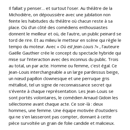
Il fallait y penser… et surtout l’oser. Au théâtre de la
Michodière, on dépoussière avec une jubilation non
feinte les habitudes du théâtre où chacun reste à sa
place. Où d’un côté des comédiens enthousiastes
donnent le meilleur et où, de l’autre, un public peinard se
tord de rire. Et au milieu le metteur en scène qui règle le
tempo du moteur. Avec «
Où est Jean-Louis ?
« , l’auteure
Gaëlle Gauthier crée le concept du spectacle hybride qui
mise sur l’interaction avec des inconnus du public. Trois
au total, un par acte. Homme ou femme, c’est égal. Ce
Jean-Louis interchangeable a un large pardessus beige,
un nœud papillon clownesque et une perruque gris
métallisé, tel un signe de reconnaissance secret qui
s’évente à chaque représentation. Les Jean-Louis se
sont portés volontaires, le comédien Arnaud Gidoin les
sélectionne avant chaque acte. Ce soir-là : deux
hommes, une femme. Une équipe motivée d’outsiders
qui ne s’en laisseront pas compter, donnant à cette
pièce survoltée un grain de folie candide et malicieux.