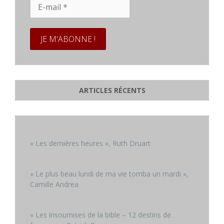
E-
mail
*
ARTICLES RÉCENTS
« Les dernières heures », Ruth Druart
« Le plus beau lundi de ma vie tomba un mardi »,
Camille Andrea
« Les insoumises de la bible – 12 destins de