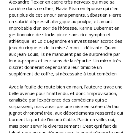
Alexandre Texier en cadre très nerveux qui mise sa
carrière dans ce dîner, Flavie Péan en épouse qui n’en
peut plus de cet amour sans piments, Sébastien Pierre
en salarié dépressif allergique au poulpe, et amant
improbable d’un soir de l’hôtesse, Karine Dubernet en
gestionnaire de stocks pince-sans-rire nympho et
athlétique, et Loïc Legendre en investisseur accroc des
jeux du cirque et de la mise à mort… délirante. Quant
aux Jean-Louis, ils ne manquent pas de surprendre par
leur à-propos et leur sens de la répartie. Un micro très
discret donnerait cependant à leur timidité un
supplément de coffre, si nécessaire à tout comédien.
Avec la feuille de route bien en main, l’auteure trace une
belle avenue pour l’inattendu, et donc l’improvisation,
canalisée par l’expérience des comédiens qui se
surpassent, mais aussi par une mise en scène d’Arthur
Jugnot chronométrée, aux débordements resserrés qui
bornent la part de l’incontrôlable. Partir en vrille, oui,
mais pour servir le divertissement ! C’est qu’il faut du
talent pour ne pas déraper vers le grand n’importe quoi