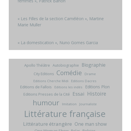
femmes », Patrick Banon
« Les Filles de la section Caméléon », Martine
Marie Muller
« La domestication », Nuno Gomes Garcia
Biographie
Apollo Théâtre
Autobiographie
Comédie
City Editions
Drame
Editions Cherche Midi
Editions Dacres
Editions Plon
Editions de Fallois
Editions les indés
Histoire
Essai
Editions Presses de la Cité
humour
Imitation
Journaliste
Littérature française
Littérature étrangère
One man show
One Woman Show
Policier
Polar