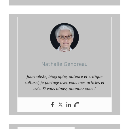
Nathalie Gendreau
Journaliste, biographe, auteure et critique
culturel, je partage avec vous mes articles et
avis. Si vous aimez, abonnez-vous !