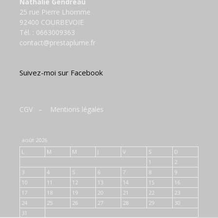
Nathalie Gendreau
25 rue Pierre Lhomme
92400 COURBEVOIE
Tél. :
0663009363
contact@prestaplume.fr
Suivez-moi sur Facebook
CGV
–
Mentions légales
août 2026
L
M
M
J
V
S
D
1
2
3
4
5
6
7
8
9
10
11
12
13
14
15
16
17
18
19
20
21
22
23
24
25
26
27
28
29
30
31