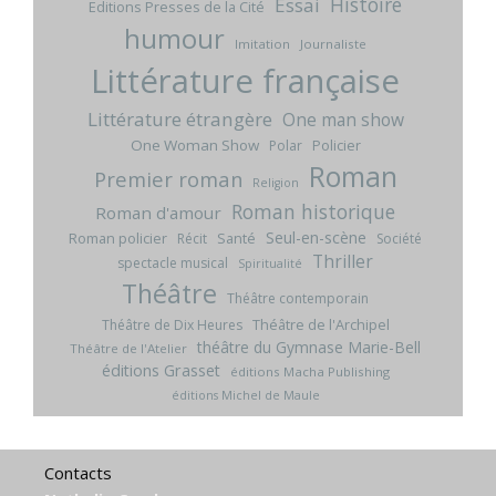
Histoire
Essai
Editions Presses de la Cité
humour
Imitation
Journaliste
Littérature française
Littérature étrangère
One man show
One Woman Show
Policier
Polar
Roman
Premier roman
Religion
Roman historique
Roman d'amour
Seul-en-scène
Roman policier
Santé
Récit
Société
Thriller
spectacle musical
Spiritualité
Théâtre
Théâtre contemporain
Théâtre de l'Archipel
Théâtre de Dix Heures
théâtre du Gymnase Marie-Bell
Théâtre de l'Atelier
éditions Grasset
éditions Macha Publishing
éditions Michel de Maule
Contacts