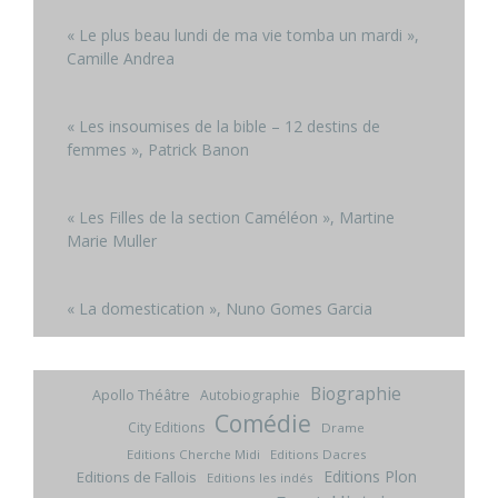
« Le plus beau lundi de ma vie tomba un mardi »,
Camille Andrea
« Les insoumises de la bible – 12 destins de
femmes », Patrick Banon
« Les Filles de la section Caméléon », Martine
Marie Muller
« La domestication », Nuno Gomes Garcia
Biographie
Apollo Théâtre
Autobiographie
Comédie
City Editions
Drame
Editions Cherche Midi
Editions Dacres
Editions Plon
Editions de Fallois
Editions les indés