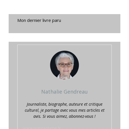
Mon dernier livre paru
Nathalie Gendreau
Journaliste, biographe, auteure et critique
culturel, je partage avec vous mes articles et
avis. Si vous aimez, abonnez-vous !
www.prestaplume.fr