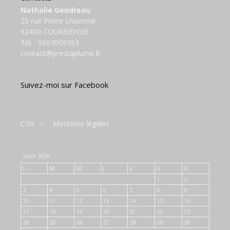
Nathalie Gendreau
25 rue Pierre Lhomme
92400 COURBEVOIE
Tél. :
0663009363
contact@prestaplume.fr
Suivez-moi sur Facebook
CGV
–
Mentions légales
août 2026
L
M
M
J
V
S
D
1
2
3
4
5
6
7
8
9
10
11
12
13
14
15
16
17
18
19
20
21
22
23
24
25
26
27
28
29
30