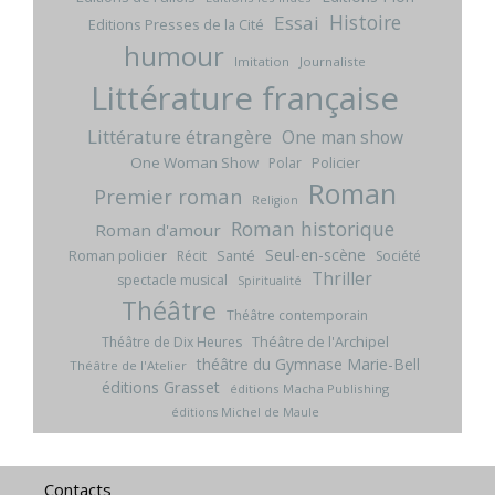
Histoire
Essai
Editions Presses de la Cité
humour
Imitation
Journaliste
Littérature française
Littérature étrangère
One man show
One Woman Show
Policier
Polar
Roman
Premier roman
Religion
Roman historique
Roman d'amour
Seul-en-scène
Roman policier
Santé
Récit
Société
Thriller
spectacle musical
Spiritualité
Théâtre
Théâtre contemporain
Théâtre de l'Archipel
Théâtre de Dix Heures
théâtre du Gymnase Marie-Bell
Théâtre de l'Atelier
éditions Grasset
éditions Macha Publishing
éditions Michel de Maule
Contacts