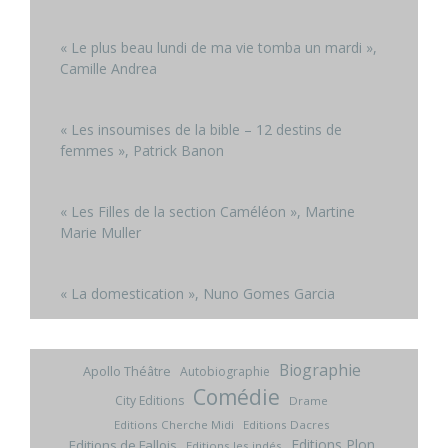
« Le plus beau lundi de ma vie tomba un mardi »,
Camille Andrea
« Les insoumises de la bible – 12 destins de
femmes », Patrick Banon
« Les Filles de la section Caméléon », Martine
Marie Muller
« La domestication », Nuno Gomes Garcia
Biographie
Apollo Théâtre
Autobiographie
Comédie
City Editions
Drame
Editions Cherche Midi
Editions Dacres
Editions Plon
Editions de Fallois
Editions les indés