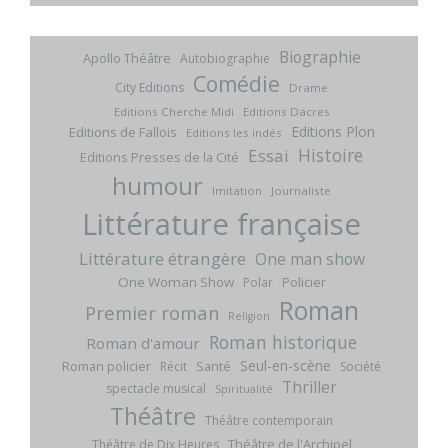
Biographie
Apollo Théâtre
Autobiographie
Comédie
City Editions
Drame
Editions Cherche Midi
Editions Dacres
Editions Plon
Editions de Fallois
Editions les indés
Histoire
Essai
Editions Presses de la Cité
humour
Imitation
Journaliste
Littérature française
Littérature étrangère
One man show
One Woman Show
Policier
Polar
Roman
Premier roman
Religion
Roman historique
Roman d'amour
Seul-en-scène
Roman policier
Santé
Récit
Société
Thriller
spectacle musical
Spiritualité
Théâtre
Théâtre contemporain
Théâtre de l'Archipel
Théâtre de Dix Heures