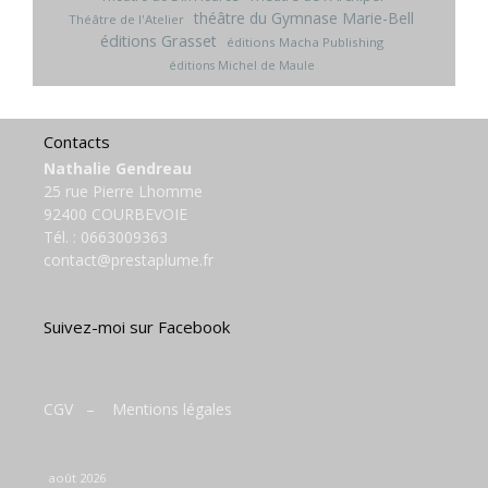
théâtre du Gymnase Marie-Bell
Théâtre de l'Atelier
éditions Grasset
éditions Macha Publishing
éditions Michel de Maule
Contacts
Nathalie Gendreau
25 rue Pierre Lhomme
92400 COURBEVOIE
Tél. :
0663009363
contact@prestaplume.fr
Suivez-moi sur Facebook
CGV
–
Mentions légales
août 2026