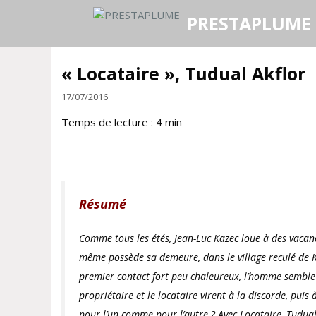
Aller
PRESTAPLUME
au
contenu
« Locataire », Tudual Akflor
17/07/2016
Temps de lecture :
4
min
Résumé
Comme tous les étés, Jean-Luc Kazec loue à des vacanc
même possède sa demeure, dans le village reculé de Ke
premier contact fort peu chaleureux, l’homme semble n
propriétaire et le locataire virent à la discorde, pui
pour l’un comme pour l’autre ? Avec Locataire, Tudual 