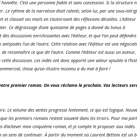
honnête. C’est une personne fiable et sans concession. Si la structure n’
er. Le rythme de la narration était ralenti, selon lui, par une sous-intrig
t et classait ses mails en s’autorisant des réflexions décalées. L’éditeur
outer. Ce dégraissage d’une quinzaine de pages a donné du tonus à
 des discussions enrichissantes avec l’éditeur, et que l’on peut défendre
 antipodes l’un de l’autre. Cette relation avec l’éditeur est une négociat
, de reconnaître ce que dit l’autre. Comme l’éditeur est aussi un auteur, 
e cette discussion. Les
indés
ont donc apporté une valeur ajoutée à l’hist
commercial, chose qu’un illustre inconnu a du mal à faire !
votre premier roman. On vous réclame le prochain. Vos lecteurs ser
ire.
Le volume des ventes progresse lentement, ce qui est logique. Nouve
 que les premiers romans restent souvent dans les tiroirs. Pour ma part,
viens d’achever mon cinquième roman, et je compte le proposer aux
indés.
a a un sens de continuer. À partir du moment où Laurent Bettoni est un 