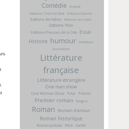
Comédie
Drame
Editions Cherche Midi
Editions Dacres
Editions de Fallois
Editions les indés
Editions Plon
Essai
Editions Presses de la Cité
humour
Histoire
Imitation
Journaliste
urs.
Littérature
française
n
Littérature étrangère
i.
One man show
es
One Woman Show
Policier
Polar
Premier roman
Religion
Roman
Roman d'amour
Roman historique
Roman policier
Santé
Récit