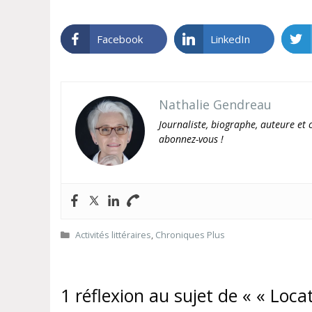
Facebook
LinkedIn
Nathalie Gendreau
Journaliste, biographe, auteure et c
abonnez-vous !
Catégories
Activités littéraires
,
Chroniques Plus
1 réflexion au sujet de « « Loca