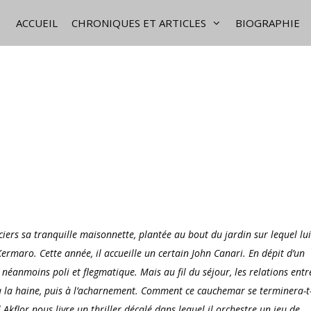
ACCUEIL
CHRONIQUES ET ARTICLES
BIOGRAPHIE
iers sa tranquille maisonnette, plantée au bout du jardin sur lequel lui
rmaro. Cette année, il accueille un certain John Canari. En dépit d’un
éanmoins poli et flegmatique. Mais au fil du séjour, les relations entr
s à la haine, puis à l’acharnement. Comment ce cauchemar se terminera-t-
Akflor nous livre un thriller décalé dans lequel il orchestre un jeu de