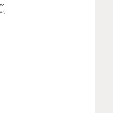
ême
ité,