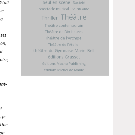
Seul-en-scène
était
Société
spectacle musical
Spiritualité
ue.
Théâtre
Thriller
 a
Théâtre contemporain
Théâtre de Dix Heures
 ses
Théâtre de l'Archipel
ion,
Théâtre de l'Atelier
théâtre du Gymnase Marie-Bell
il
éditions Grasset
oire,
éditions Macha Publishing
éditions Michel de Maule
ont-
l
 je
Une
bon