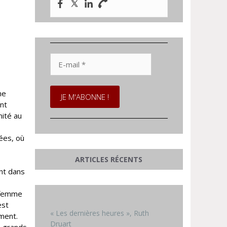
E-
mail
*
ne
ant
mité au
nées, où
ARTICLES RÉCENTS
ant dans
e femme
est
« Les dernières heures », Ruth
ement.
Druart