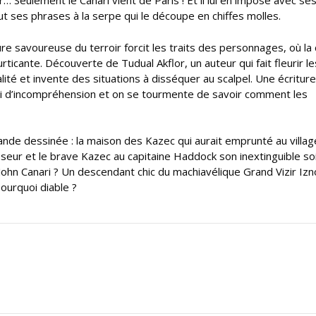
r… Seulement le Canari vient de Paris ! Et il lui en impose avec se
out ses phrases à la serpe qui le découpe en chiffes molles.
re savoureuse du terroir forcit les traits des personnages, où la 
icante. Découverte de Tudual Akflor, un auteur qui fait fleurir l
ralité et invente des situations à disséquer au scalpel. Une écriture
isi d’incompréhension et on se tourmente de savoir comment les
de dessinée : la maison des Kazec qui aurait emprunté au villag
isseur et le brave Kazec au capitaine Haddock son inextinguible soi
 John Canari ? Un descendant chic du machiavélique Grand Vizir Iz
pourquoi diable ?