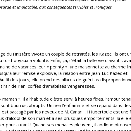
absurde et implacable, aux conséquences terribles et ironiques.
age du Finistère vivote un couple de retraités, les Kazec. Ils ont u
 tord-boyaux à volonté. Enfin, ça, c’était la belle vie d’avant… av
 semaine de vacances leur « pennty », une maisonnette au charme li
usqu’à leur remise explosive, la relation entre Jean-Luc Kazec et
Au fil des jours, elle prend des allures de guérillas disproportion
 l’air de rien, coiffés d’amabilités vengeresses.
 maman ». Il a l’habitude d’être servi à heures fixes, l’amour ten
e sont bourrus, abrupts. Un rien l’enflamme et se répand dans des
 qui est saccagé par les neveux de M. Canari… ! Hubertoule est un
bus d’alcool de son mari et à ses brusques emportements. Si elle 
nter pour autant ! Quand ses menaces pleuvent, il abdique piteus