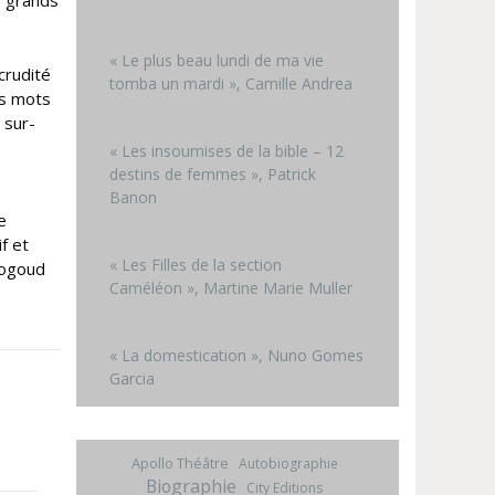
s grands
« Le plus beau lundi de ma vie
crudité
tomba un mardi », Camille Andrea
es mots
 sur-
« Les insoumises de la bible – 12
destins de femmes », Patrick
Banon
e
f et
« Les Filles de la section
nogoud
Caméléon », Martine Marie Muller
« La domestication », Nuno Gomes
Garcia
Apollo Théâtre
Autobiographie
Biographie
City Editions