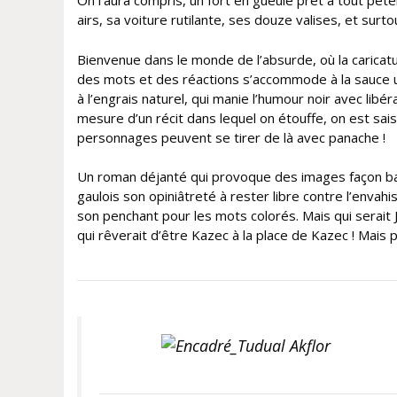
On l’aura compris, un fort en gueule prêt à tout péte
airs, sa voiture rutilante, ses douze valises, et surt
Bienvenue dans le monde de l’absurde, où la caricatu
des mots et des réactions s’accommode à la sauce urt
à l’engrais naturel, qui manie l’humour noir avec libé
mesure d’un récit dans lequel on étouffe, on est sa
personnages peuvent se tirer de là avec panache !
Un roman déjanté qui provoque des images façon ban
gaulois son opiniâtreté à rester libre contre l’envah
son penchant pour les mots colorés. Mais qui serait
qui rêverait d’être Kazec à la place de Kazec ! Mais 