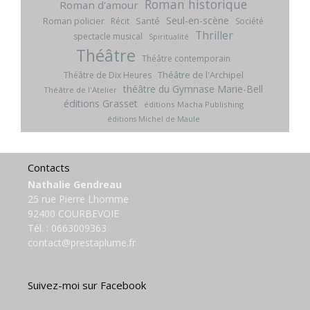
Roman historique
Roman d'amour
Seul-en-scène
Roman policier
Santé
Récit
Société
Thriller
spectacle musical
Spiritualité
Théâtre
Théâtre contemporain
Théâtre de l'Archipel
Théâtre de Dix Heures
théâtre du Gymnase Marie-Bell
Théâtre de l'Atelier
éditions Grasset
éditions Macha Publishing
éditions Michel de Maule
Contacts
Nathalie Gendreau
25 rue Pierre Lhomme
92400 COURBEVOIE
Tél. :
0663009363
contact@prestaplume.fr
Suivez-moi sur Facebook