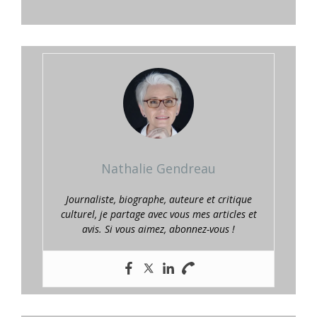
Nathalie Gendreau
Journaliste, biographe, auteure et critique
culturel, je partage avec vous mes articles et
avis. Si vous aimez, abonnez-vous !