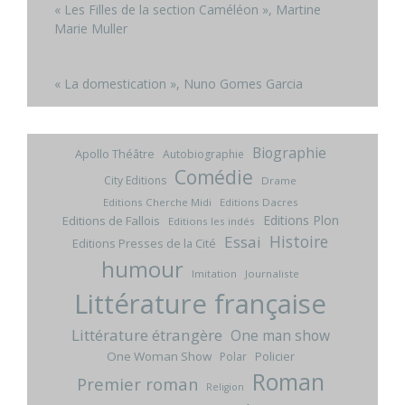
« Les Filles de la section Caméléon », Martine
Marie Muller
« La domestication », Nuno Gomes Garcia
Biographie
Apollo Théâtre
Autobiographie
Comédie
City Editions
Drame
Editions Cherche Midi
Editions Dacres
Editions Plon
Editions de Fallois
Editions les indés
Histoire
Essai
Editions Presses de la Cité
humour
Imitation
Journaliste
Littérature française
Littérature étrangère
One man show
One Woman Show
Policier
Polar
Roman
Premier roman
Religion