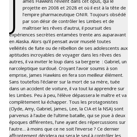
J
ames Hawkins revient dans cet opus, qui le
projette en 2008 et 2028 et où il est à la tête de
l’empire pharmaceutique ONIR. Toujours obsédé
par son désir de contrôler les Limbes et de
maîtriser les rêves d’autrui, il poursuit des
expériences secrètes entamées trente ans auparavant
en Alaska. Alors qu’il pensait avoir muselé toutes
velléités de fuite ou de rébellion de ses adolescents aux
aptitudes incroyables de voyager dans les rêves des
autres, il va inviter le loup dans sa bergerie : Gabriel, un
narcoleptique surdoué. Croyant l’avoir soumis à son
emprise, James Hawkins en fera son meilleur élément.
Sans toutefois l’éclairer sur la mort de sa mère, tuée
dans un accident de voiture, il va tout lui apprendre sur
les Limbes. Peu à peu, l’élève dépassera le maître et va
complètement lui échapper. Tous les protagonistes
(Clyde, Amy, Gabriel, James, Lee, la CIA et la NSA) sont
parvenus à l’aube de l’ultime bataille, qui se joue à deux
époques différentes, l’une ayant des répercussions sur
l’autre… à moins que ce ne soit l’inverse ? Ce dernier
affrontement décidera qui sera le seul à contrôler les