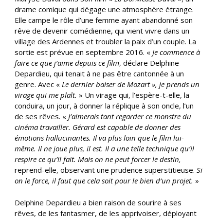
drame comique qui dégage une atmosphère étrange.
Elle campe le rôle d’une femme ayant abandonné son
rêve de devenir comédienne, qui vient vivre dans un
village des Ardennes et troubler la paix d’un couple. La
sortie est prévue en septembre 2016. «
Je commence à
faire ce que j’aime depuis ce film
, déclare Delphine
Depardieu, qui tenait à ne pas être cantonnée à un
genre. Avec «
Le dernier baiser de Mozart », je prends un
virage qui me plaît.
» Un virage qui, l’espère-t-elle, la
conduira, un jour, à donner la réplique à son oncle, l’un
de ses rêves. «
J’aimerais tant regarder ce monstre du
cinéma travailler. Gérard est capable de donner des
émotions hallucinantes. Il va plus loin que le film lui-
même. Il ne joue plus, il est. Il a une telle technique qu’il
respire ce qu’il fait. Mais on ne peut forcer le destin,
reprend-elle, observant une prudence superstitieuse.
Si
on le force, il faut que cela soit pour le bien d’un projet.
»
Delphine Depardieu a bien raison de sourire à ses
rêves, de les fantasmer, de les apprivoiser, déployant