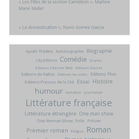
« Les Filles de la section Caméléon », Martine
Marie Muller
« La domestication », Nuno Gomes Garcia
Biographie
Apollo Théâtre
Autobiographie
Comédie
City Editions
Drame
Editions Cherche Midi
Editions Dacres
Editions Plon
Editions de Fallois
Editions les indés
Histoire
Essai
Editions Presses de la Cité
humour
Imitation
Journaliste
Littérature française
Littérature étrangère
One man show
One Woman Show
Policier
Polar
Roman
Premier roman
Religion