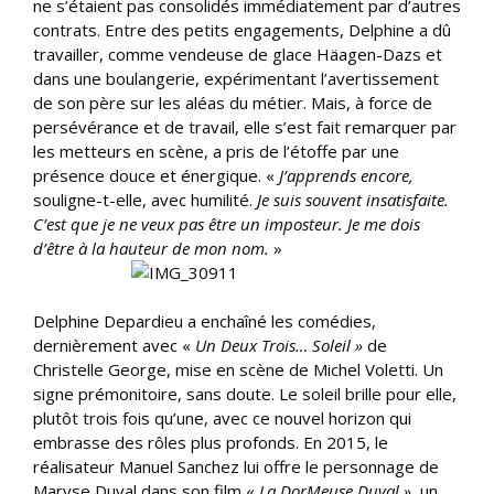
ne s’étaient pas consolidés immédiatement par d’autres
contrats. Entre des petits engagements, Delphine a dû
travailler, comme vendeuse de glace Häagen-Dazs et
dans une boulangerie, expérimentant l’avertissement
de son père sur les aléas du métier. Mais, à force de
persévérance et de travail, elle s’est fait remarquer par
les metteurs en scène, a pris de l’étoffe par une
présence douce et énergique. «
J’apprends encore,
souligne-t-elle, avec humilité.
Je suis souvent insatisfaite.
C’est que je ne veux pas être un imposteur. Je me dois
d’être à la hauteur de mon nom.
»
Delphine Depardieu a enchaîné les comédies,
dernièrement avec «
Un Deux Trois… Soleil »
de
Christelle George, mise en scène de Michel Voletti. Un
signe prémonitoire, sans doute. Le soleil brille pour elle,
plutôt trois fois qu’une, avec ce nouvel horizon qui
embrasse des rôles plus profonds. En 2015, le
réalisateur Manuel Sanchez lui offre le personnage de
Maryse Duval dans son film «
La DorMeuse Duval »
, un