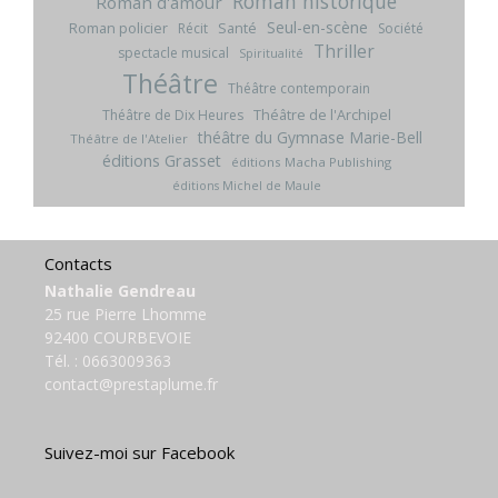
Roman historique
Roman d'amour
Seul-en-scène
Roman policier
Santé
Récit
Société
Thriller
spectacle musical
Spiritualité
Théâtre
Théâtre contemporain
Théâtre de l'Archipel
Théâtre de Dix Heures
théâtre du Gymnase Marie-Bell
Théâtre de l'Atelier
éditions Grasset
éditions Macha Publishing
éditions Michel de Maule
Contacts
Nathalie Gendreau
25 rue Pierre Lhomme
92400 COURBEVOIE
Tél. :
0663009363
contact@prestaplume.fr
Suivez-moi sur Facebook