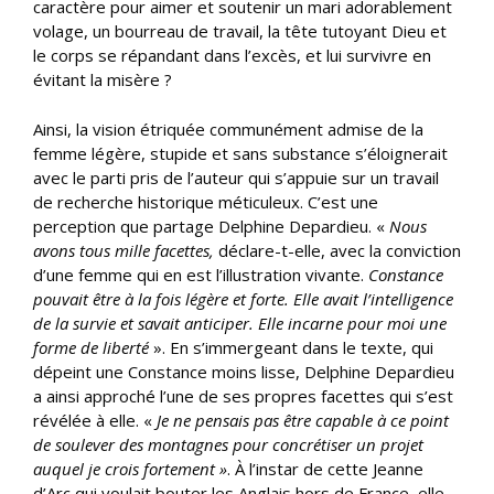
caractère pour aimer et soutenir un mari adorablement
volage, un bourreau de travail, la tête tutoyant Dieu et
le corps se répandant dans l’excès, et lui survivre en
évitant la misère ?
Ainsi, la vision étriquée communément admise de la
femme légère, stupide et sans substance s’éloignerait
avec le parti pris de l’auteur qui s’appuie sur un travail
de recherche historique méticuleux. C’est une
perception que partage Delphine Depardieu. «
Nous
avons tous mille facettes,
déclare-t-elle, avec la conviction
d’une femme qui en est l’illustration vivante.
Constance
pouvait être à la fois légère et forte. Elle avait l’intelligence
de la survie et savait anticiper. Elle incarne pour moi une
forme de liberté
». En s’immergeant dans le texte, qui
dépeint une Constance moins lisse, Delphine Depardieu
a ainsi approché l’une de ses propres facettes qui s’est
révélée à elle. «
Je ne pensais pas être capable à ce point
de soulever des montagnes pour concrétiser un projet
auquel je crois fortement »
. À l’instar de cette Jeanne
d’Arc qui voulait bouter les Anglais hors de France, elle