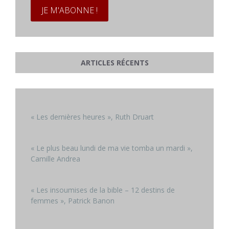
ARTICLES RÉCENTS
« Les dernières heures », Ruth Druart
« Le plus beau lundi de ma vie tomba un mardi »,
Camille Andrea
« Les insoumises de la bible – 12 destins de
femmes », Patrick Banon