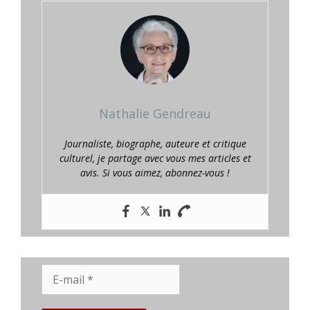
Nathalie Gendreau
Journaliste, biographe, auteure et critique
culturel, je partage avec vous mes articles et
avis. Si vous aimez, abonnez-vous !
E-
mail
*