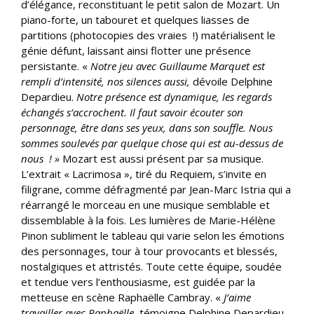
d’élégance, reconstituant le petit salon de Mozart. Un
piano-forte, un tabouret et quelques liasses de
partitions (photocopies des vraies !) matérialisent le
génie défunt, laissant ainsi flotter une présence
persistante. «
Notre jeu avec Guillaume Marquet est
rempli d’intensité, nos silences aussi,
dévoile Delphine
Depardieu.
Notre présence est dynamique, les regards
échangés s’accrochent. Il faut savoir écouter son
personnage, être dans ses yeux, dans son souffle. Nous
sommes soulevés par quelque chose qui est au-dessus de
nous ! »
Mozart est aussi présent par sa musique.
L’extrait « Lacrimosa », tiré du Requiem, s’invite en
filigrane, comme défragmenté par Jean-Marc Istria qui a
réarrangé le morceau en une musique semblable et
dissemblable à la fois. Les lumières de Marie-Hélène
Pinon subliment le tableau qui varie selon les émotions
des personnages, tour à tour provocants et blessés,
nostalgiques et attristés. Toute cette équipe, soudée
et tendue vers l’enthousiasme, est guidée par la
metteuse en scène Raphaëlle Cambray. «
J’aime
travailler avec Raphaëlle
, témoigne Delphine Depardieu,