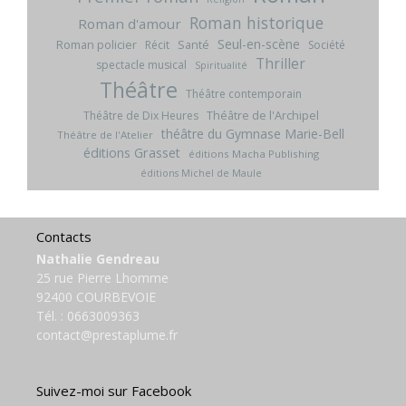
Roman historique
Roman d'amour
Seul-en-scène
Roman policier
Santé
Récit
Société
Thriller
spectacle musical
Spiritualité
Théâtre
Théâtre contemporain
Théâtre de l'Archipel
Théâtre de Dix Heures
théâtre du Gymnase Marie-Bell
Théâtre de l'Atelier
éditions Grasset
éditions Macha Publishing
éditions Michel de Maule
Contacts
Nathalie Gendreau
25 rue Pierre Lhomme
92400 COURBEVOIE
Tél. :
0663009363
contact@prestaplume.fr
Suivez-moi sur Facebook