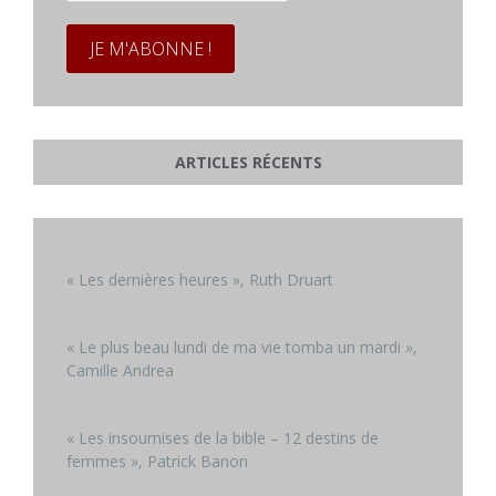
*
ARTICLES RÉCENTS
« Les dernières heures », Ruth Druart
« Le plus beau lundi de ma vie tomba un mardi »,
Camille Andrea
« Les insoumises de la bible – 12 destins de
femmes », Patrick Banon