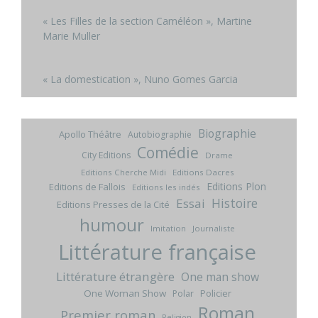
« Les Filles de la section Caméléon », Martine
Marie Muller
« La domestication », Nuno Gomes Garcia
Biographie
Apollo Théâtre
Autobiographie
Comédie
City Editions
Drame
Editions Cherche Midi
Editions Dacres
Editions Plon
Editions de Fallois
Editions les indés
Histoire
Essai
Editions Presses de la Cité
humour
Imitation
Journaliste
Littérature française
Littérature étrangère
One man show
One Woman Show
Policier
Polar
Roman
Premier roman
Religion