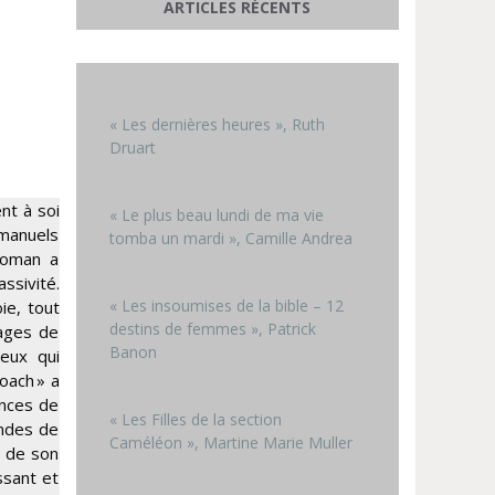
ARTICLES RÉCENTS
« Les dernières heures », Ruth
Druart
nt à soi
« Le plus beau lundi de ma vie
 manuels
tomba un mardi », Camille Andrea
roman a
ssivité.
« Les insoumises de la bible – 12
ie, tout
destins de femmes », Patrick
tages de
Banon
ceux qui
oach » a
ences de
« Les Filles de la section
ondes de
Caméléon », Martine Marie Muller
e de son
ssant et