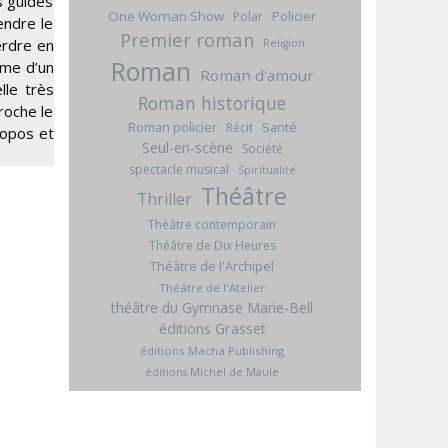
es guides
One Woman Show
Policier
Polar
endre le
Premier roman
erdre en
Religion
Roman
sme d’un
Roman d'amour
lle très
Roman historique
croche le
Roman policier
Santé
Récit
ropos et
Seul-en-scène
Société
spectacle musical
Spiritualité
Théâtre
Thriller
Théâtre contemporain
Théâtre de Dix Heures
Théâtre de l'Archipel
Théâtre de l'Atelier
théâtre du Gymnase Marie-Bell
éditions Grasset
éditions Macha Publishing
éditions Michel de Maule