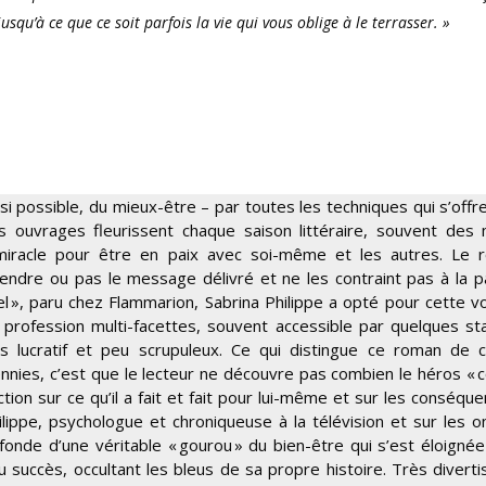
usqu’à ce que ce soit parfois la vie qui vous oblige à le terrasser. »
i possible, du mieux-être – par toutes les techniques qui s’offre
s ouvrages fleurissent chaque saison littéraire, souvent des
 miracle pour être en paix avec soi-même et les autres. Le 
endre ou pas le message délivré et ne les contraint pas à la pa
», paru chez Flammarion, Sabrina Philippe a opté pour cette vo
’une profession multi-facettes, souvent accessible par quelques s
ss lucratif et peu scrupuleux. Ce qui distingue ce roman de 
nies, c’est que le lecteur ne découvre pas combien le héros « c
tion sur ce qu’il a fait et fait pour lui-même et sur les conséqu
Philippe, psychologue et chroniqueuse à la télévision et sur les 
onde d’une véritable « gourou » du bien-être qui s’est éloigné
 succès, occultant les bleus de sa propre histoire. Très diverti