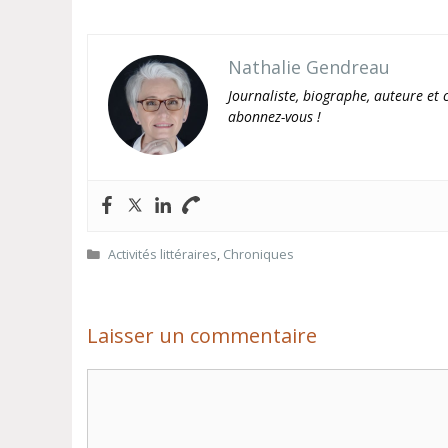
Nathalie Gendreau
Journaliste, biographe, auteure et c
abonnez-vous !
Catégories
Activités littéraires
,
Chroniques
Laisser un commentaire
Commentaire