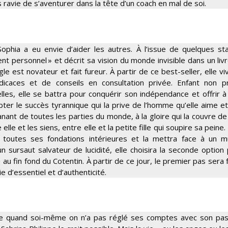
 ravie de s’aventurer dans la tête d’un coach en mal de soi.
ophia a eu envie d’aider les autres. À l’issue de quelques s
 personnel » et décrit sa vision du monde invisible dans un livr
le est novateur et fait fureur. À partir de ce best-seller, elle vi
icaces et de conseils en consultation privée. Enfant non pr
es, elle se battra pour conquérir son indépendance et offrir à 
pter le succès tyrannique qui la prive de l’homme qu’elle aime e
émanant de toutes les parties du monde, à la gloire qui la couvre d
le et les siens, entre elle et la petite fille qui soupire sa peine.
 toutes ses fondations intérieures et la mettra face à un 
 un sursaut salvateur de lucidité, elle choisira la seconde option
 au fin fond du Cotentin. À partir de ce jour, le premier pas sera 
 d’essentiel et d’authenticité.
 vie quand soi-même on n’a pas réglé ses comptes avec son pa