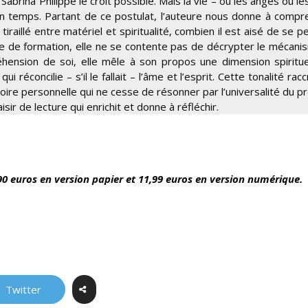
Sabrina Philippe le croit possible. Mais la vie – ou les anges ou l
n temps. Partant de ce postulat, l’auteure nous donne à compr
aillé entre matériel et spiritualité, combien il est aisé de se p
e de formation, elle ne se contente pas de décrypter le mécani
hension de soi, elle mêle à son propos une dimension spiritue
i réconcilie – s’il le fallait – l’âme et l’esprit. Cette tonalité rac
ire personnelle qui ne cesse de résonner par l’universalité du p
sir de lecture qui enrichit et donne à réfléchir.
90 euros en version papier et 11,99 euros en version numérique.
Twitter