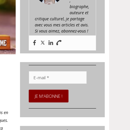
,
biographe,
auteure et
critique culturel, je partage
avec vous mes articles et avis.
Si vous aimez, abonnez-vous !
E-
mail
*
is en
ques.
ça