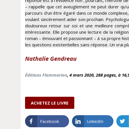
réponse est à l’évidence non ; pourtant, l’héroïne de 
– rappelle que cet aveuglement ne peut durer qu’u
parcours d’un être égaré dans ce monde complexe, tir
voulant sincèrement aider son prochain. Psychologu
douloureux retour sur soi et une meilleure compré
intéressante. Elle propose une lecture de la religion qu
roman – émouvant et passionnant – à sa propre histo
les questions existentielles sans réponse. Un vrai plai
Nathalie Gendreau
Éditions Flammarion
, 4 mars
2020, 288 pages, à 16,
ACHETEZ LE LIVRE
Facebook
LinkedIn