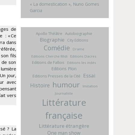
« La domestication », Nuno Gomes
Garcia
tages de
Apollo Théâtre
Autobiographie
e : « Ce
Biographie
City Editions
vra dans
Comédie
éférée,
Drame
son fils
Editions Cherche Midi
Editions Dacres
t de son
Editions de Fallois
Editions les indés
Editions Plon
e lumière
Essai
 Un jour,
Editions Presses de la Cité
mur avec
humour
Histoire
Imitation
 pensant
Journaliste
fait vers
Littérature
française
Littérature étrangère
ssé ? La
One man show