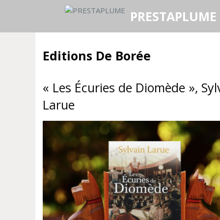
Aller
PRESTAPLUME
au
contenu
Editions De Borée
« Les Écuries de Diomède », Syl
Larue