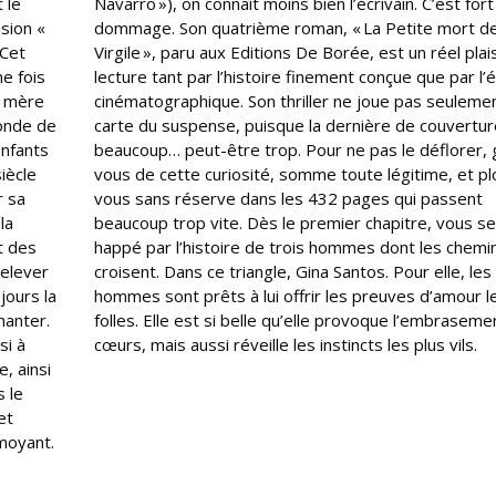
 le
Navarro »), on connaît moins bien l’écrivain. C’est fort
ssion «
dommage. Son quatrième roman, « La Petite mort d
 Cet
Virgile », paru aux Editions De Borée, est un réel plai
ne fois
lecture tant par l’histoire finement conçue que par l’é
te mère
cinématographique. Son thriller ne joue pas seulemen
fonde de
carte du suspense, puisque la dernière de couvertur
enfants
beaucoup… peut-être trop. Pour ne pas le déflorer,
iècle
vous de cette curiosité, somme toute légitime, et p
r sa
vous sans réserve dans les 432 pages qui passent
la
beaucoup trop vite. Dès le premier chapitre, vous s
t des
happé par l’histoire de trois hommes dont les chemi
relever
croisent. Dans ce triangle, Gina Santos. Pour elle, les
jours la
hommes sont prêts à lui offrir les preuves d’amour l
hanter.
folles. Elle est si belle qu’elle provoque l’embrasem
si à
cœurs, mais aussi réveille les instincts les plus vils.
, ainsi
s le
et
rmoyant.