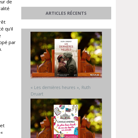
œur de
alité
ARTICLES RÉCENTS
rêt
é qu’il
e
appé par
.
« Les dernières heures », Ruth
Druart
 et
 «