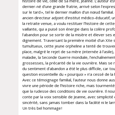
histoire de vie, celle de sa mère, Jeanne. L’auteur est
dernier-né d’une grande fratrie, arrivé selon l’expre
sur le tard », tel le dernier maillon d’un nœud familial.
ancien directeur adjoint d’institut médico-éducatif, u
la retraite venue, a voulu restituer l’histoire de cet
vaillante, qui a puisé son énergie dans la colère pro
l’abandon pour se sortir de la misère et élever ses 
dignement. Traversant la première moitié d’un XXe s
tumultueux, cette jeune orpheline a tenté de trouve
place, malgré le rejet de sa mère (internée à l’asile), 
maladie, la Seconde Guerre mondiale, l’enchaînemen
grossesses, la précarité de la vie ouvrière. Mais se 
du sentiment d’abandon a été le plus difficile, car tou
question essentielle du « pourquoi » n’a cessé de la 
Avec ce témoignage familial, l’auteur nous donne aus
vivre une période de l’histoire riche, mais tourmentée
que la rudesse des conditions de vie ouvrière. Il nou
conte par la voix sensible de Jeanne, avec simplicité 
sincérité, sans jamais tomber dans la facilité ni le la
Un très bel hommage !