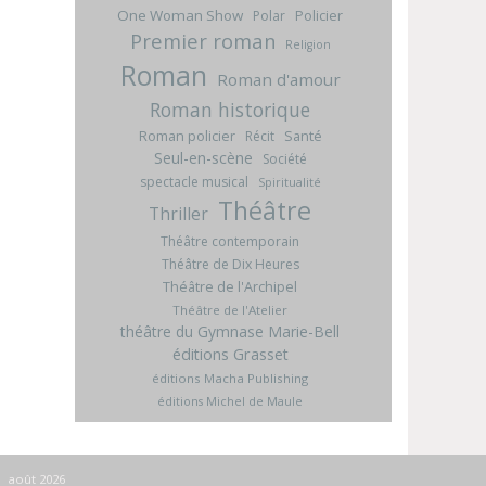
One Woman Show
Policier
Polar
Premier roman
Religion
Roman
Roman d'amour
Roman historique
Roman policier
Santé
Récit
Seul-en-scène
Société
spectacle musical
Spiritualité
Théâtre
Thriller
Théâtre contemporain
Théâtre de Dix Heures
Théâtre de l'Archipel
Théâtre de l'Atelier
théâtre du Gymnase Marie-Bell
éditions Grasset
éditions Macha Publishing
éditions Michel de Maule
août 2026