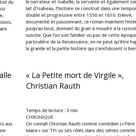
le narrateur et Isabelle, la servante et également s
toit du
lait d’Isabeau, l’histoire se construit dans une tempor
ssi
double et progressive entre 1550 et 1610. Enlevé,
e,
documenté et passionnant, ce roman maintient l’inté
oises,
jusqu’au bout, donnant du grain à moudre à la curiosit
ans
suscite. Que l’on soit familier ou pas de cette époqu
particulière de la Renaissance, on ne peut qu’être h
la grande et la petite histoire qui s’enchâssent si bien
alle
« La Petite mort de Virgile »,
Christian Rauth
Temps de lecture :
3
min
CHRONIQUE
ru aux
On connaît Christian Rauth comme comédien (« Père
une
Maire » sur TFI ou ses rôles dans des séries comme