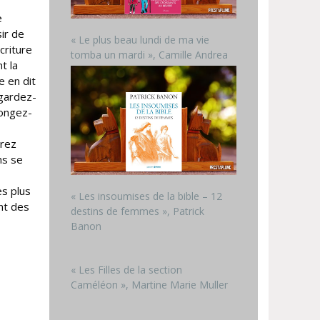
e
sir de
« Le plus beau lundi de ma vie
criture
tomba un mardi », Camille Andrea
t la
e en dit
 gardez-
longez-
erez
ns se
es plus
« Les insoumises de la bible – 12
ent des
destins de femmes », Patrick
Banon
« Les Filles de la section
Caméléon », Martine Marie Muller