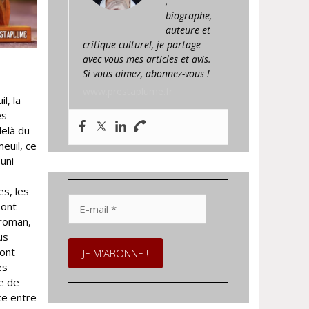
,
biographe,
auteure et
critique culturel, je partage
avec vous mes articles et avis.
Si vous aimez, abonnez-vous !
www.prestaplume.fr
l, la
es
delà du
euil, ce
suni
es, les
E-
sont
mail
 roman,
*
us
sont
es
e de
ce entre