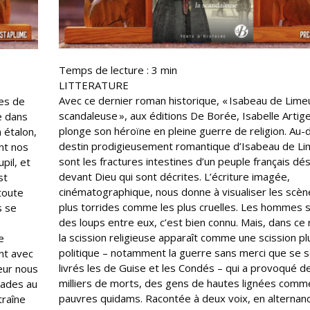
Temps de lecture :
3
min
LITTERATURE
Avec ce dernier roman historique, « Isabeau de Limeui
ies de
scandaleuse », aux éditions De Borée, Isabelle Artig
e dans
plonge son héroïne en pleine guerre de religion. Au-
 étalon,
destin prodigieusement romantique d’Isabeau de Lim
nt nos
sont les fractures intestines d’un peuple français dé
pil, et
devant Dieu qui sont décrites. L’écriture imagée,
st
cinématographique, nous donne à visualiser les scèn
toute
plus torrides comme les plus cruelles. Les hommes 
s se
des loups entre eux, c’est bien connu. Mais, dans ce
la scission religieuse apparaît comme une scission pl
e
politique – notamment la guerre sans merci que se 
ent avec
livrés les de Guise et les Condés – qui a provoqué d
teur nous
milliers de morts, des gens de hautes lignées comm
mades au
pauvres quidams. Racontée à deux voix, en alternan
traîne