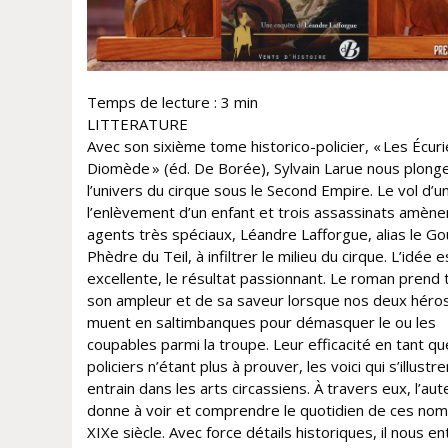
Temps de lecture :
3
min
LITTERATURE
Avec son sixième tome historico-policier, « Les Écur
Diomède » (éd. De Borée), Sylvain Larue nous plong
l’univers du cirque sous le Second Empire. Le vol d’un
l’enlèvement d’un enfant et trois assassinats amène
agents très spéciaux, Léandre Lafforgue, alias le Gou
Phèdre du Teil, à infiltrer le milieu du cirque. L’idée e
excellente, le résultat passionnant. Le roman prend 
son ampleur et de sa saveur lorsque nos deux héro
muent en saltimbanques pour démasquer le ou les
coupables parmi la troupe. Leur efficacité en tant qu
policiers n’étant plus à prouver, les voici qui s’illustr
entrain dans les arts circassiens. À travers eux, l’au
donne à voir et comprendre le quotidien de ces no
XIXe siècle. Avec force détails historiques, il nous en