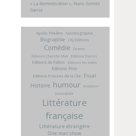
« La domestication », Nuno Gomes
Garcia
Apollo Théâtre
Autobiographie
Biographie
City Editions
Comédie
Drame
Editions Cherche Midi
Editions Dacres
Editions de Fallois
Editions les indés
Editions Plon
Essai
Editions Presses de la Cité
humour
Histoire
Imitation
Journaliste
Littérature
française
Littérature étrangère
One man show