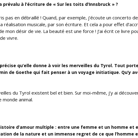
prévalu à l’écriture de « Sur les toits d’Innsbruck » ?
écris pas en débraillé ! Quand, par exemple, j’écoute un concerto d
 réalisation musicale, par son écriture. Et cela a pour effet d’accr
 mon désir de vie. La beauté est une force ! J’ai écrit ce livre po
de vivre.
 précise qu’elle donne à voir les merveilles du Tyrol. Tout port
n de Goethe qui fait penser à un voyage initiatique. Qu’y av
lles du Tyrol existent bel et bien. Sur moi-même, j’y ai découvert
 le monde animal.
histoire d’amour multiple : entre une femme et un homme et e
ébration de la nature et un immense regret de ce que l’homme e