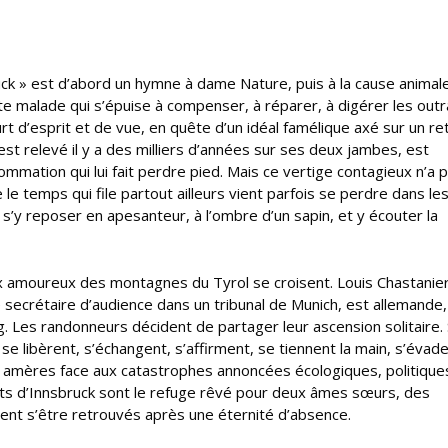
bruck » est d’abord un hymne à dame Nature, puis à la cause animale
tte malade qui s’épuise à compenser, à réparer, à digérer les out
urt d’esprit et de vue, en quête d’un idéal famélique axé sur un re
est relevé il y a des milliers d’années sur ses deux jambes, est
nsommation qui lui fait perdre pied. Mais ce vertige contagieux n’a 
le temps qui file partout ailleurs vient parfois se perdre dans le
s’y reposer en apesanteur, à l’ombre d’un sapin, et y écouter la
 amoureux des montagnes du Tyrol se croisent. Louis Chastanier
 secrétaire d’audience dans un tribunal de Munich, est allemande, 
g. Les randonneurs décident de partager leur ascension solitaire. 
e libèrent, s’échangent, s’affirment, se tiennent la main, s’évad
plus amères face aux catastrophes annoncées écologiques, politique
its d’Innsbruck sont le refuge rêvé pour deux âmes sœurs, des
ent s’être retrouvés après une éternité d’absence.