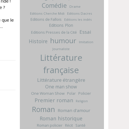
ride !
Comédie
Drame
e ?
Editions Cherche Midi
Editions Dacres
Editions de Fallois
e que le
Editions les indés
Editions Plon
s…
Essai
Editions Presses de la Cité
humour
Histoire
Imitation
Journaliste
Littérature
française
Littérature étrangère
One man show
One Woman Show
Policier
Polar
Premier roman
Religion
Roman
Roman d'amour
Roman historique
Roman policier
Santé
Récit