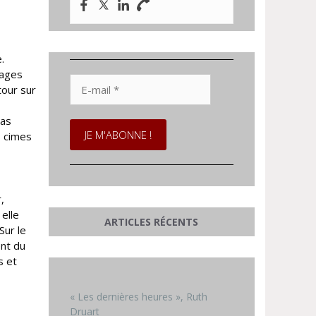
.
rages
E-
tour sur
mail
*
pas
s cimes
,
elle
ARTICLES RÉCENTS
Sur le
ent du
s et
« Les dernières heures », Ruth
Druart