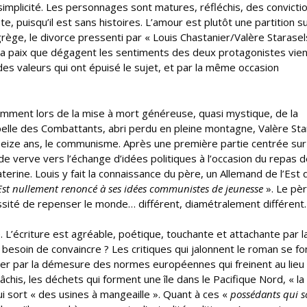
 simplicité. Les personnages sont matures, réfléchis, des convicti
e, puisqu’il est sans histoires. L’amour est plutôt une partition s
rège, le divorce pressenti par « Louis Chastanier/Valère Starasel
t la paix que dégagent les sentiments des deux protagonistes vie
des valeurs qui ont épuisé le sujet, et par la même occasion
tamment lors de la mise à mort généreuse, quasi mystique, de la
apelle des Combattants, abri perdu en pleine montagne, Valère Sta
 seize ans, le communisme. Après une première partie centrée sur
e verve vers l’échange d’idées politiques à l’occasion du repas 
terine. Louis y fait la connaissance du père, un Allemand de l’Est 
l’Est nullement renoncé à ses idées communistes de jeunesse
». Le pè
ssité de repenser le monde… différent, diamétralement différent.
. L’écriture est agréable, poétique, touchante et attachante par l
besoin de convaincre ? Les critiques qui jalonnent le roman se f
er par la démesure des normes européennes qui freinent au lieu
chis, les déchets qui forment une île dans le Pacifique Nord, « la
i sort « des usines à mangeaille ». Quant à ces «
possédants qui s