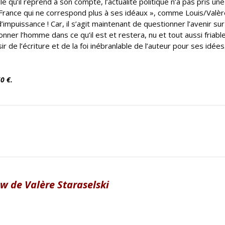
e qu’il reprend à son compte, l’actualité politique n’a pas pris une 
e France qui ne correspond plus à ses idéaux », comme Louis/Valèr
mpuissance ! Car, il s’agit maintenant de questionner l’avenir sur
ionner l’homme dans ce qu’il est et restera, nu et tout aussi friabl
isir de l’écriture et de la foi inébranlable de l’auteur pour ses idée
0 €.
ew de Valère Staraselski