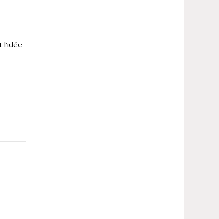
,
 l’idée
a