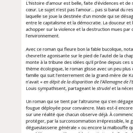
L’histoire d’amour est belle, faite d’évidences et de
cœur. Le sujet n’est pas l’amour… pas si banal du rest
laquelle se joue la destinée d’un monde qui se désag
entre le capitalisme et la démocratie. La douceur e
achopper sur la violence et la destruction mues par 
l’environnement.
Avec ce roman qui fleure bon la fable bucolique, no
chevrette agonisante sur le pied de l’autel de la ch
monte à la tribune des idées qu’il prône depuis ces
thème écologique, le roman glisse avec un peu plus d
famille qui suit l’enterrement de la grand-mère de Ka
n’avait «
en dépit de la disparition de l’Allemagne de 
Louis sympathisent, partageant le
strudel
et la néce
Un roman qui se tient par l’altruisme qui s’en dégage
fougue déployée pour convaincre. Mais est-il encore 
sur une réalité que chacun observe déjà. À commenc
protéger, par la surconsommation irrépressible, le gâ
dégueulasserie générale » ou encore la malbouffe qu