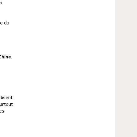
a
te du
Chine.
t
disent
surtout
les