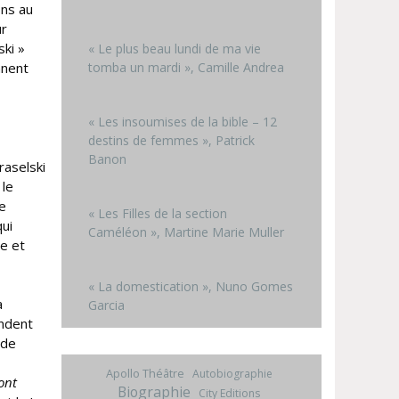
ons au
ur
ski »
« Le plus beau lundi de ma vie
tomba un mardi », Camille Andrea
nnent
« Les insoumises de la bible – 12
destins de femmes », Patrick
Banon
raselski
 le
de
« Les Filles de la section
qui
Caméléon », Martine Marie Muller
re et
« La domestication », Nuno Gomes
a
Garcia
ondent
 de
Apollo Théâtre
Autobiographie
ont
Biographie
City Editions