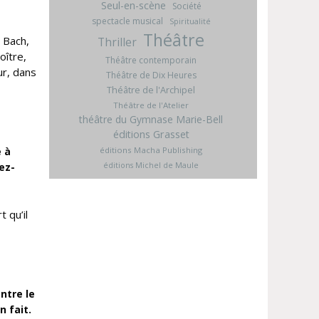
Seul-en-scène
Société
spectacle musical
Spiritualité
Théâtre
e Bach,
Thriller
oître,
Théâtre contemporain
ur, dans
Théâtre de Dix Heures
Théâtre de l'Archipel
Théâtre de l'Atelier
théâtre du Gymnase Marie-Bell
éditions Grasset
éditions Macha Publishing
e à
éditions Michel de Maule
ez-
 qu’il
ntre le
n fait.