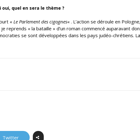
i oui, quel en sera le thème ?
court «
Le Parlement des cigognes
« . L’action se déroule en Pologne
t je reprends « la bataille » d’un roman commencé auparavant dont
démocraties se sont développées dans les pays judéo-chrétiens. L
Twitter