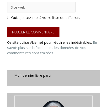
Site
web
Oui, ajoutez-moi à votre liste de diffusion.
Ce site utilise Akismet pour réduire les indésirables.
En
savoir plus sur la façon dont les données de vos
commentaires sont traitées
.
Mon dernier livre paru