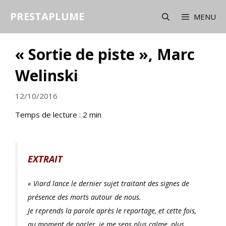
Aller
PRESTAPLUME
au
MENU
contenu
« Sortie de piste », Marc
Welinski
12/10/2016
Temps de lecture :
2
min
EXTRAIT
« Viard lance le dernier sujet traitant des signes de
présence des morts autour de nous.
Je reprends la parole après le reportage, et cette fois,
au moment de parler, je me sens plus calme, plus