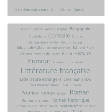
« La domestication », Nuno Gomes Garcia
Biographie
Apollo Théâtre
Autobiographie
Comédie
City Editions
Drame
Editions Cherche Midi
Editions Dacres
Editions Plon
Editions de Fallois
Editions les indés
Histoire
Essai
Editions Presses de la Cité
humour
Imitation
Journaliste
Littérature française
Littérature étrangère
One man show
One Woman Show
Policier
Polar
Roman
Premier roman
Religion
Roman historique
Roman d'amour
Seul-en-scène
Roman policier
Santé
Récit
Société
Thriller
spectacle musical
Spiritualité