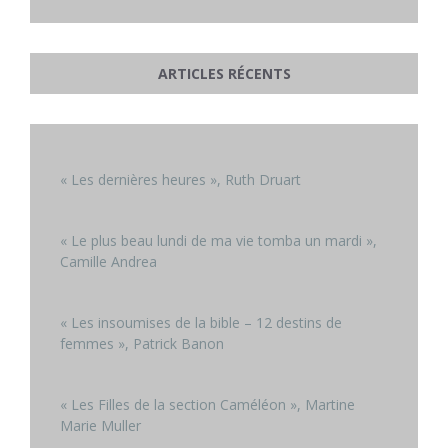
ARTICLES RÉCENTS
« Les dernières heures », Ruth Druart
« Le plus beau lundi de ma vie tomba un mardi »,
Camille Andrea
« Les insoumises de la bible – 12 destins de
femmes », Patrick Banon
« Les Filles de la section Caméléon », Martine
Marie Muller