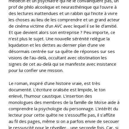
médecin et un psychiatre qui ne le convainquent pas, un
prof de philo alcoolique et neurasthénique qui l’ouvre à
des lectures inattendues et un rabbin qui l’incite à vivre
les choses au lieu de les comprendre et un grand acteur
de cinéma victime d’un AVC avec lequel il se lie d’amitié.
Et que devient alors son entreprise ? Peu importe, ce
n’est plus le sujet. Une nouvelle sérénité relègue la
liquidation et les dettes au dernier plan d’une vie
désormais centrée sur sa quête de réponses sur ses
visions de l’au-delà, occultant avec obstination les
signes de cet au-delà qui se manifeste avec insistance
pour lui confier une mission.
Le roman, inspiré d’une histoire vraie, est très
documenté. L’écriture oralisée est limpide, le ton
enlevé, l’humour caustique. L’insertion des
monologues des membres de la famille de Moïse aide à
comprendre la psychologie du personnage. L’intérêt du
lecteur pour cette quête ne s’essouffle pas, il s’affûte
au fil des pages, même si on a parfois envie de secouer
le ressuscité pour le réveiller… une seconde fois. Car, si