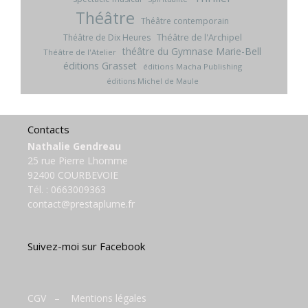
Théâtre
Théâtre contemporain
Théâtre de l'Archipel
Théâtre de Dix Heures
théâtre du Gymnase Marie-Bell
Théâtre de l'Atelier
éditions Grasset
éditions Macha Publishing
éditions Michel de Maule
Contacts
Nathalie Gendreau
25 rue Pierre Lhomme
92400 COURBEVOIE
Tél. :
0663009363
contact@prestaplume.fr
Suivez-moi sur Facebook
CGV
–
Mentions légales