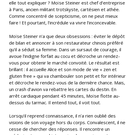
elle tout expliquer ? Moïse Steiner est chef d’entreprise
à Paris, ancien militant trotskyste, cartésien et athée.
Comme concentré de scepticisme, on ne peut mieux
faire ! Et pourtant, l’incrédule va vivre l’inconcevable.
Moïse Steiner n’a que deux obsessions : éviter le dépôt
de bilan et annoncer à son restaurateur chinois préféré
qu’il a séduit sa femme. Dans un sursaut de courage, il
avoue l’indigne forfait au cocu et décroche un rendez-
vous pour obtenir le marché convoité. Le résultat est
brillant : il accueille Alice et son mode de vie « zen et
gluten free » qui va chambouler son petit et for intérieur
et décroche le rendez-vous de la dernière chance. Mais,
un crash d’avion va rebattre les cartes du destin. En
arrêt cardiaque pendant 45 minutes, Moïse flotte au-
dessus du tarmac. Il entend tout, il voit tout.
Lorsqu’il reprend connaissance, il n’a rien oublié des
visions de son voyage hors du corps. Convalescent, il ne
cesse de chercher des réponses. Il rencontre un