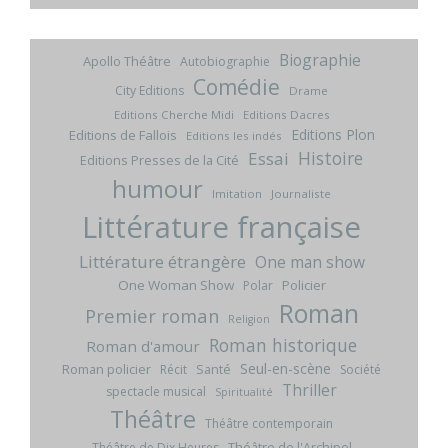
Biographie
Apollo Théâtre
Autobiographie
Comédie
City Editions
Drame
Editions Cherche Midi
Editions Dacres
Editions Plon
Editions de Fallois
Editions les indés
Histoire
Essai
Editions Presses de la Cité
humour
Imitation
Journaliste
Littérature française
Littérature étrangère
One man show
One Woman Show
Policier
Polar
Roman
Premier roman
Religion
Roman historique
Roman d'amour
Seul-en-scène
Roman policier
Santé
Récit
Société
Thriller
spectacle musical
Spiritualité
Théâtre
Théâtre contemporain
Théâtre de l'Archipel
Théâtre de Dix Heures