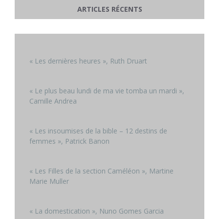
ARTICLES RÉCENTS
« Les dernières heures », Ruth Druart
« Le plus beau lundi de ma vie tomba un mardi »,
Camille Andrea
« Les insoumises de la bible – 12 destins de
femmes », Patrick Banon
« Les Filles de la section Caméléon », Martine
Marie Muller
« La domestication », Nuno Gomes Garcia