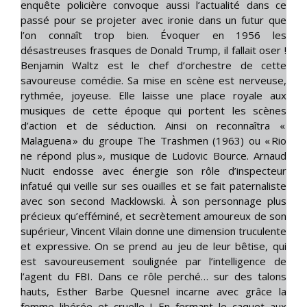
enquête policière convoque aussi l’actualité dans ce
passé pour se projeter avec ironie dans un futur que
l’on connaît trop bien. Évoquer en 1956 les
désastreuses frasques de Donald Trump, il fallait oser !
Benjamin Waltz est le chef d’orchestre de cette
savoureuse comédie. Sa mise en scène est nerveuse,
rythmée, joyeuse. Elle laisse une place royale aux
musiques de cette époque qui portent les scènes
d’action et de séduction. Ainsi on reconnaîtra «
Malaguena » du groupe The Trashmen (1963) ou « Rio
ne répond plus », musique de Ludovic Bource. Arnaud
Nucit endosse avec énergie son rôle d’inspecteur
infatué qui veille sur ses ouailles et se fait paternaliste
avec son second Macklowski. À son personnage plus
précieux qu’efféminé, et secrètement amoureux de son
supérieur, Vincent Vilain donne une dimension truculente
et expressive. On se prend au jeu de leur bêtise, qui
est savoureusement soulignée par l’intelligence de
l’agent du FBI. Dans ce rôle perché… sur des talons
hauts, Esther Barbe Quesnel incarne avec grâce la
femme libérée et cruelle ! En fermant le caquet aux