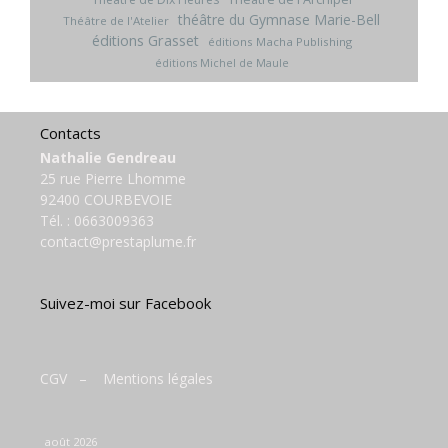
théâtre du Gymnase Marie-Bell
Théâtre de l'Atelier
éditions Grasset
éditions Macha Publishing
éditions Michel de Maule
Contacts
Nathalie Gendreau
25 rue Pierre Lhomme
92400 COURBEVOIE
Tél. :
0663009363
contact@prestaplume.fr
Suivez-moi sur Facebook
CGV
–
Mentions légales
août 2026