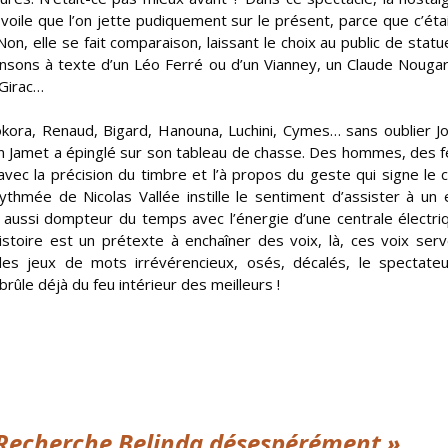
voile que l’on jette pudiquement sur le présent, parce que c’éta
Non, elle se fait comparaison, laissant le choix au public de statu
ansons à texte d’un Léo Ferré ou d’un Vianney, un Claude Nouga
 Girac…
okora, Renaud, Bigard, Hanouna, Luchini, Cymes… sans oublier J
ann Jamet a épinglé sur son tableau de chasse. Des hommes, des
vec la précision du timbre et l’à propos du geste qui signe le
ythmée de Nicolas Vallée instille le sentiment d’assister à un 
fait aussi dompteur du temps avec l’énergie d’une centrale électriq
histoire est un prétexte à enchaîner des voix, là, ces voix ser
 des jeux de mots irrévérencieux, osés, décalés, le spectate
ûle déjà du feu intérieur des meilleurs !
Recherche Belinda désespérément »