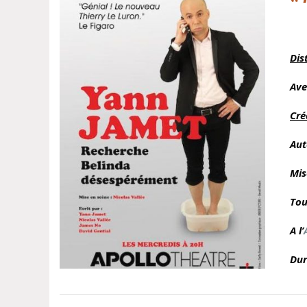
LL
Dis
Ave
Cré
Aut
Mis
Tou
A l’
Dur