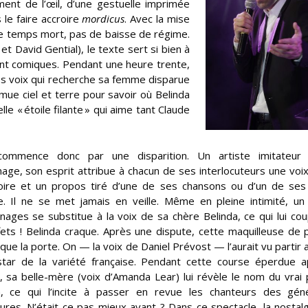
ment de l’œil, d’une gestuelle imprimée
le faire accroire
mordicus
. Avec la mise
de temps mort, pas de baisse de régime.
et David Gential), le texte sert si bien à
ment comiques. Pendant une heure trente,
 ses voix qui recherche sa femme disparue
emue ciel et terre pour savoir où Belinda
lle « étoile filante » qui aime tant Claude
ommence donc par une disparition. Un artiste imitateur
age, son esprit attribue à chacun de ses interlocuteurs une voi
oire et un propos tiré d’une de ses chansons ou d’un de ses
e. Il ne se met jamais en veille. Même en pleine intimité, u
nages se substitue à la voix de sa chère Belinda, ce qui lui co
fets ! Belinda craque. Après une dispute, cette maquilleuse de 
aque la porte. On — la voix de Daniel Prévost — l’aurait vu partir 
star de la variété française. Pendant cette course éperdue 
 sa belle-mère (voix d’Amanda Lear) lui révèle le nom du vrai
a, ce qui l’incite à passer en revue les chanteurs des géné
ures. N’était-ce pas mieux avant ? Dans ce spectacle, la nostalg