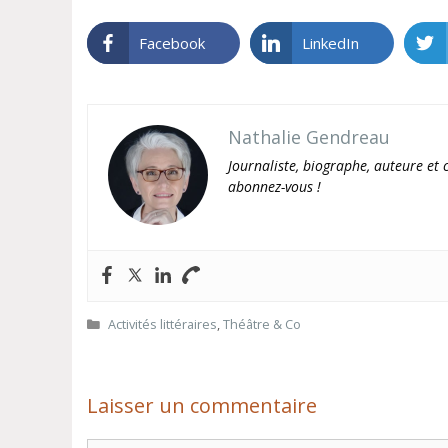
Facebook
LinkedIn
Nathalie Gendreau
Journaliste, biographe, auteure et c
abonnez-vous !
Catégories
Activités littéraires
,
Théâtre & Co
Laisser un commentaire