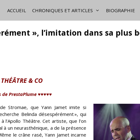
ACCUEIL
CHRONIQUES ET ARTICLES
BIOGRAPHIE
ément », l’imitation dans sa plus b
THÉÂTRE & CO
s de PrestaPlume ♥♥♥♥♥
 de Stromae, que Yann Jamet imite si
 Recherche Belinda désespérément », qui
 l’Apollo Théâtre. Cet artiste, que l’on
ral à un neurasthénique, a de la présence
 Même le crâne rasé, Yann Jamet incarne