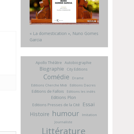
« La domestication », Nuno Gomes
Garcia
Apollo Théâtre
Autobiographie
Biographie
City Editions
Comédie
Drame
Editions Cherche Midi
Editions Dacres
Editions de Fallois
Editions les indés
Editions Plon
Essai
Editions Presses de la Cité
humour
Histoire
Imitation
Journaliste
Littérature