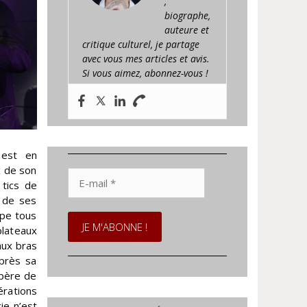
,
biographe,
auteure et
critique culturel, je partage
avec vous mes articles et avis.
Si vous aimez, abonnez-vous !
 est en
x de son
E-
 tics de
mail
n de ses
*
upe tous
plateaux
aux bras
après sa
 père de
rations
ie n’est