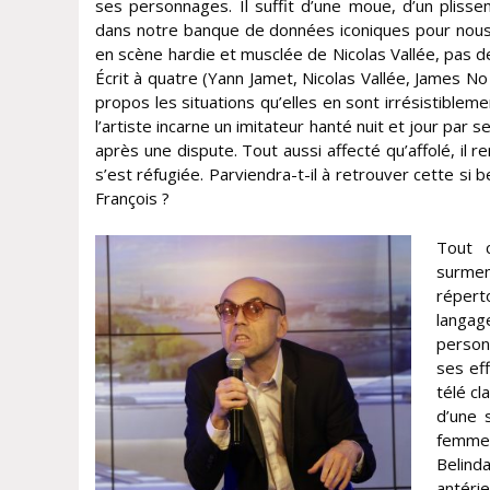
ses personnages. Il suffit d’une moue, d’un plisse
dans notre banque de données iconiques pour nous 
en scène hardie et musclée de Nicolas Vallée, pas 
Écrit à quatre (Yann Jamet, Nicolas Vallée, James No 
propos les situations qu’elles en sont irrésistible
l’artiste incarne un imitateur hanté nuit et jour par
après une dispute. Tout aussi affecté qu’affolé, il r
s’est réfugiée. Parviendra-t-il à retrouver cette si be
François ?
Tout c
surmen
répert
langag
person
ses ef
télé cl
d’une 
femme,
Belind
antérie