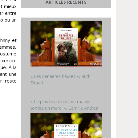
ARTICLES RÉCENTS
it mieux
er entre
ro ou un
ohnny et
 femmes,
 costume
exercice
ue. À la
vent une
« Les dernières heures », Ruth
ur reste
Druart
« Le plus beau lundi de ma vie
tomba un mardi », Camille Andrea