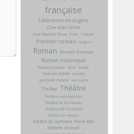
française
Littérature étrangère
One man show
One Woman Show
Policier
Polar
Premier roman
Religion
Roman
Roman d'amour
Roman historique
Roman policier
Santé
Récit
Seul-en-scène
Société
spectacle musical
Spiritualité
Théâtre
Thriller
Théâtre contemporain
Théâtre de Dix Heures
Théâtre de l'Archipel
Théâtre de l'Atelier
théâtre du Gymnase Marie-Bell
éditions Grasset