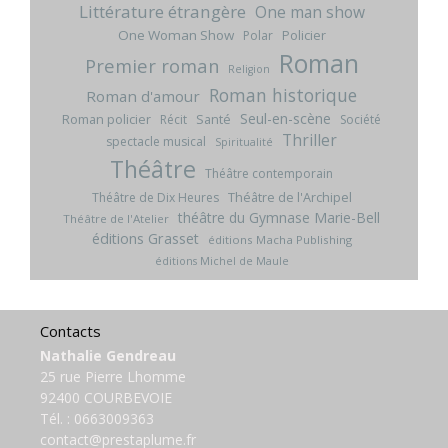
Littérature étrangère
One man show
One Woman Show
Policier
Polar
Roman
Premier roman
Religion
Roman historique
Roman d'amour
Seul-en-scène
Roman policier
Santé
Récit
Société
Thriller
spectacle musical
Spiritualité
Théâtre
Théâtre contemporain
Théâtre de l'Archipel
Théâtre de Dix Heures
théâtre du Gymnase Marie-Bell
Théâtre de l'Atelier
éditions Grasset
éditions Macha Publishing
éditions Michel de Maule
Contacts
Nathalie Gendreau
25 rue Pierre Lhomme
92400 COURBEVOIE
Tél. :
0663009363
contact@prestaplume.fr