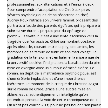
professionnelles, aux altercations et à l’ennui à deux.
Pour comprendre l’acceptation de Chloé aux pires
sévices psychologiques de sa rédactrice en chef,
Audrey Poux retrace son univers familial, brossant des
portraits à l’acide des parents égoïstes qui la prépare à
subir sa vie durant, jusqu’au jour du « pétage de
plomb »… salvateur. C’est à une lente ascension vers la
tragédie que l’on assiste, Chloé surmontant obstacle
après obstacle, courant entre sa psy, ses amies, les
membres de sa famille désunie et son mari volage. La
gradation de la tension met en haleine, la mise à nue de
la perversité soulève l’indignation, la banalisation du pire
mise en exergue avec un humour détaché sidère. Ce
roman, en dépit de la maltraitance psychologique, est
d’une drôlerie implacable et d’une impertinence
libératrice. Le moment de la critique de Christine Angot
sur le roman de Chloé, grâce à une subtile mise en
abîme, est si authentiquement inintelligible qu’on
entendrait presque la voix de cette chroniqueuse de «
On n’est pas couché ». Et, pour ne pas bouder son plaisir