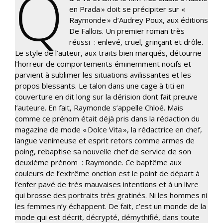
Q
en Prada » doit se précipiter sur «
Raymonde » d’Audrey Poux, aux éditions
De Fallois. Un premier roman très
réussi : enlevé, cruel, grinçant et drôle.
Le style de l’auteur, aux traits bien marqués, détourne
l’horreur de comportements éminemment nocifs et
parvient à sublimer les situations avilissantes et les
propos blessants. Le talon dans une cage à titi en
couverture en dit long sur la dérision dont fait preuve
l’auteure. En fait, Raymonde s’appelle Chloé. Mais
comme ce prénom était déjà pris dans la rédaction du
magazine de mode « Dolce Vita », la rédactrice en chef,
langue venimeuse et esprit retors comme armes de
poing, rebaptise sa nouvelle chef de service de son
deuxième prénom : Raymonde. Ce baptême aux
couleurs de l’extrême onction est le point de départ à
l’enfer pavé de très mauvaises intentions et à un livre
qui brosse des portraits très gratinés. Ni les hommes ni
les femmes n’y échappent. De fait, c’est un monde de la
mode qui est décrit, décrypté, démythifié, dans toute