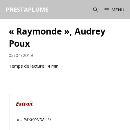
Aller
PRESTAPLUME
au
MENU
contenu
« Raymonde », Audrey
Poux
03/04/2019
Temps de lecture :
4
min
Extrait
» – RAYMONDE ! ! !