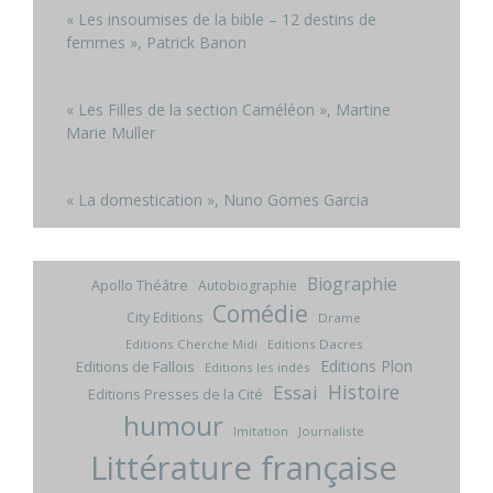
« Les insoumises de la bible – 12 destins de
femmes », Patrick Banon
« Les Filles de la section Caméléon », Martine
Marie Muller
« La domestication », Nuno Gomes Garcia
Biographie
Apollo Théâtre
Autobiographie
Comédie
City Editions
Drame
Editions Cherche Midi
Editions Dacres
Editions Plon
Editions de Fallois
Editions les indés
Histoire
Essai
Editions Presses de la Cité
humour
Imitation
Journaliste
Littérature française