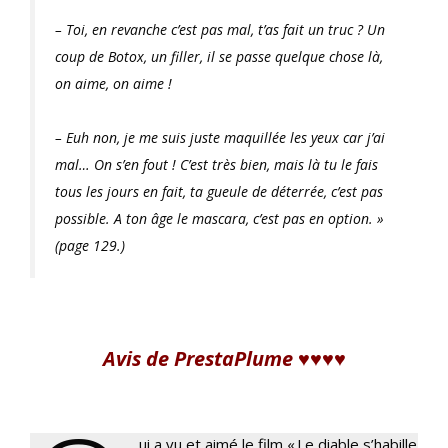
– Toi, en revanche c’est pas mal, t’as fait un truc ? Un
coup de Botox, un filler, il se passe quelque chose là,
on aime, on aime !
– Euh non, je me suis juste maquillée les yeux car j’ai
mal… On s’en fout ! C’est très bien, mais là tu le fais
tous les jours en fait, ta gueule de déterrée, c’est pas
possible. A ton âge le mascara, c’est pas en option. »
(page 129.)
Avis de PrestaPlume ♥♥♥♥
ui a vu et aimé le film « Le diable s’habille