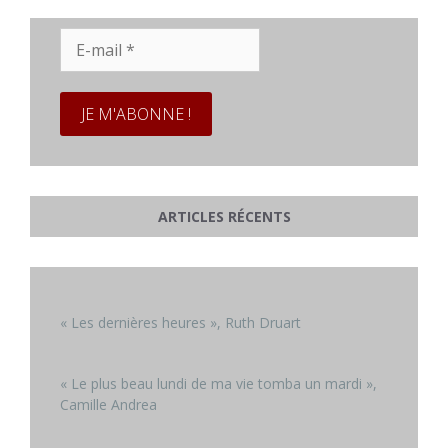
E-
mail
*
ARTICLES RÉCENTS
« Les dernières heures », Ruth Druart
« Le plus beau lundi de ma vie tomba un mardi »,
Camille Andrea