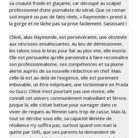
sa cruauté froide et glaçante, car découpé au scalpel
professionnel d’une journaliste du sérail. Que ce roman
soit inspiré ou pas de faits réels, « Raymonde » prend à
la gorge et ne lâche pas sa prise facilement. Saisissant !
Chloé, alias Raymonde, est persévérante, une obstinée
aux névroses envahissantes. Au lieu de démissionner,
les talons sous le bras pour fuir au plus vite, elle insiste.
Elle est persuadée qu’elle parviendra à faire reconnaître
son professionnalisme, ses compétences et sa plume
alerte auprès de sa nouvelle rédactrice en chef. Mais
celle-là est au-delà de l’exigence, elle est purement
imbuvable, un être méprisant, une tortionnaire en Prada
ou Gucci. Chloé n’est pourtant pas une novice, elle
connaît cet univers communément malveillant et féroce.
Jusque là, elle s’était battue pour surnager dans ce
vivier de requins au féminin sans trop de casse. Mais là,
tout se dérobe sous elle, sa capacité illimitée de
résilience n’y suffira pas, surtout quand son mari la
quitte par SMS, que ses parents lui demandent de