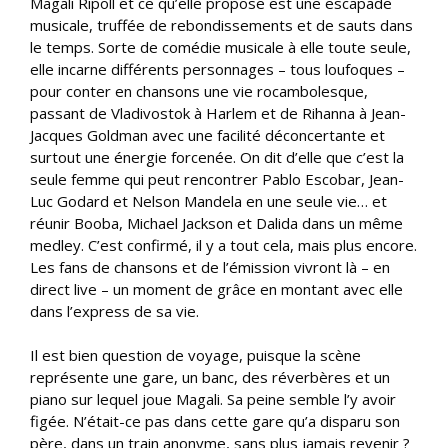
Magali Ripoll et ce qu’elle propose est une escapade
musicale, truffée de rebondissements et de sauts dans
le temps. Sorte de comédie musicale à elle toute seule,
elle incarne différents personnages – tous loufoques –
pour conter en chansons une vie rocambolesque,
passant de Vladivostok à Harlem et de Rihanna à Jean-
Jacques Goldman avec une facilité déconcertante et
surtout une énergie forcenée. On dit d’elle que c’est la
seule femme qui peut rencontrer Pablo Escobar, Jean-
Luc Godard et Nelson Mandela en une seule vie… et
réunir Booba, Michael Jackson et Dalida dans un même
medley. C’est confirmé, il y a tout cela, mais plus encore.
Les fans de chansons et de l’émission vivront là – en
direct live – un moment de grâce en montant avec elle
dans l’express de sa vie.
Il est bien question de voyage, puisque la scène
représente une gare, un banc, des réverbères et un
piano sur lequel joue Magali. Sa peine semble l’y avoir
figée. N’était-ce pas dans cette gare qu’a disparu son
père, dans un train anonyme, sans plus jamais revenir ?