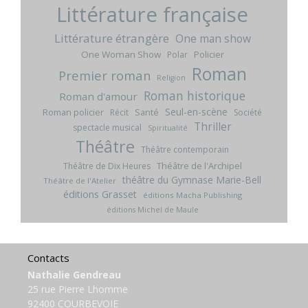
Littérature française
Littérature étrangère
One man show
One Woman Show
Policier
Polar
Roman
Premier roman
Religion
Roman historique
Roman d'amour
Seul-en-scène
Roman policier
Santé
Récit
Société
Thriller
spectacle musical
Spiritualité
Théâtre
Théâtre contemporain
Théâtre de l'Archipel
Théâtre de Dix Heures
théâtre du Gymnase Marie-Bell
Théâtre de l'Atelier
éditions Grasset
éditions Macha Publishing
éditions Michel de Maule
Contacts
Nathalie Gendreau
25 rue Pierre Lhomme
92400 COURBEVOIE