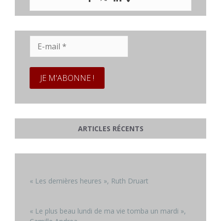
E-
mail
*
ARTICLES RÉCENTS
« Les dernières heures », Ruth Druart
« Le plus beau lundi de ma vie tomba un mardi »,