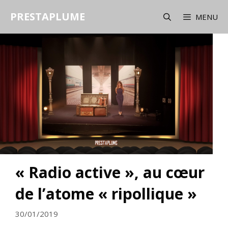
Aller
PRESTAPLUME
au
MENU
contenu
« Radio active », au cœur
de l’atome « ripollique »
30/01/2019