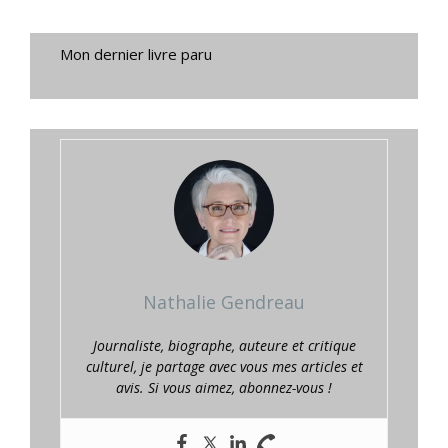
Mon dernier livre paru
Nathalie Gendreau
Journaliste, biographe, auteure et critique
culturel, je partage avec vous mes articles et
avis. Si vous aimez, abonnez-vous !