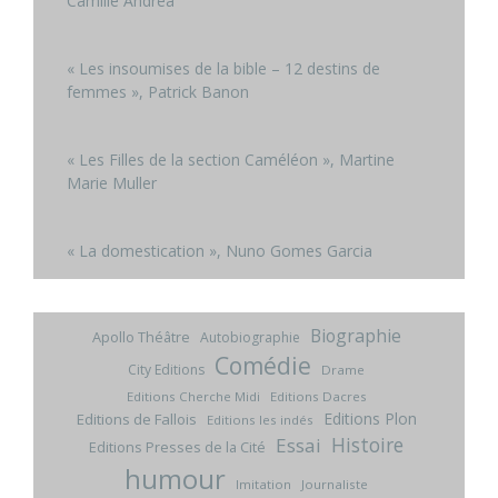
Camille Andrea
« Les insoumises de la bible – 12 destins de
femmes », Patrick Banon
« Les Filles de la section Caméléon », Martine
Marie Muller
« La domestication », Nuno Gomes Garcia
Biographie
Apollo Théâtre
Autobiographie
Comédie
City Editions
Drame
Editions Cherche Midi
Editions Dacres
Editions Plon
Editions de Fallois
Editions les indés
Histoire
Essai
Editions Presses de la Cité
humour
Imitation
Journaliste