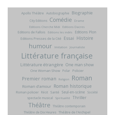
Biographie
Apollo Théâtre
Autobiographie
Comédie
City Editions
Drame
Editions Cherche Midi
Editions Dacres
Editions Plon
Editions de Fallois
Editions les indés
Histoire
Essai
Editions Presses de la Cité
humour
Imitation
Journaliste
Littérature française
Littérature étrangère
One man show
One Woman Show
Policier
Polar
Roman
Premier roman
Religion
Roman historique
Roman d'amour
Seul-en-scène
Roman policier
Santé
Récit
Société
Thriller
spectacle musical
Spiritualité
Théâtre
Théâtre contemporain
Théâtre de l'Archipel
Théâtre de Dix Heures