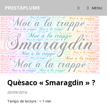
Aller
PRESTAPLUME
au
MENU
contenu
Quèsaco « Smaragdin » ?
20/09/2016
Temps de lecture :
< 1
min