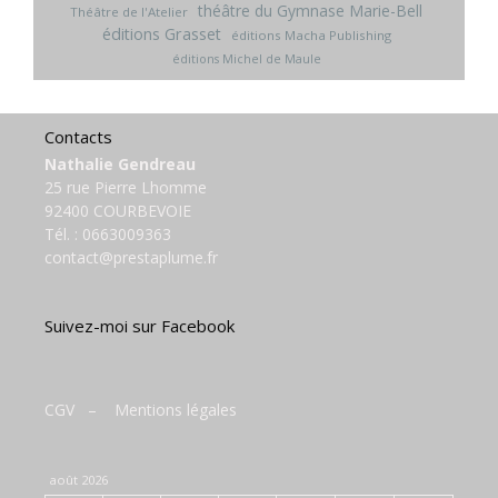
théâtre du Gymnase Marie-Bell
Théâtre de l'Atelier
éditions Grasset
éditions Macha Publishing
éditions Michel de Maule
Contacts
Nathalie Gendreau
25 rue Pierre Lhomme
92400 COURBEVOIE
Tél. :
0663009363
contact@prestaplume.fr
Suivez-moi sur Facebook
CGV
–
Mentions légales
août 2026