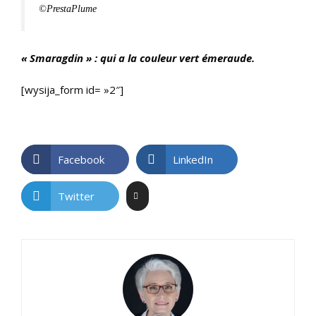
©PrestaPlume
« Smaragdin » :
qui a la couleur vert émeraude.
[wysija_form id= »2″]
Facebook
LinkedIn
Twitter