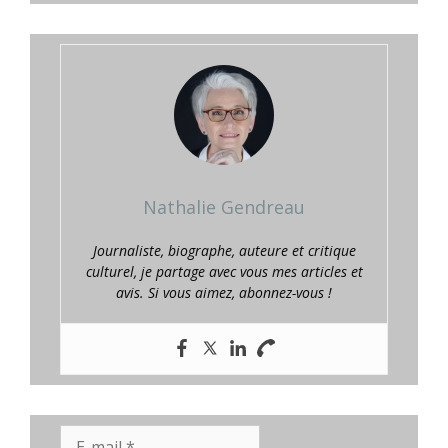
Nathalie Gendreau
Journaliste, biographe, auteure et critique
culturel, je partage avec vous mes articles et
avis. Si vous aimez, abonnez-vous !
E-