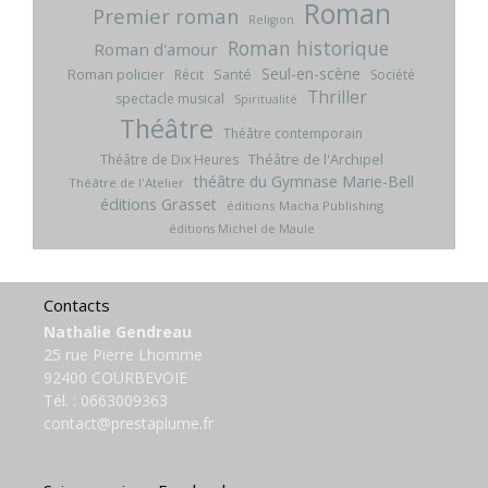
Roman
Premier roman
Religion
Roman historique
Roman d'amour
Seul-en-scène
Roman policier
Santé
Récit
Société
Thriller
spectacle musical
Spiritualité
Théâtre
Théâtre contemporain
Théâtre de l'Archipel
Théâtre de Dix Heures
théâtre du Gymnase Marie-Bell
Théâtre de l'Atelier
éditions Grasset
éditions Macha Publishing
éditions Michel de Maule
Contacts
Nathalie Gendreau
25 rue Pierre Lhomme
92400 COURBEVOIE
Tél. :
0663009363
contact@prestaplume.fr