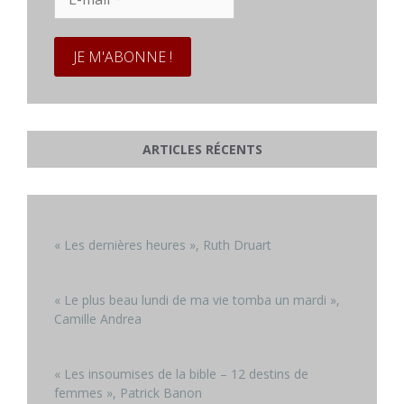
mail
*
ARTICLES RÉCENTS
« Les dernières heures », Ruth Druart
« Le plus beau lundi de ma vie tomba un mardi »,
Camille Andrea
« Les insoumises de la bible – 12 destins de
femmes », Patrick Banon