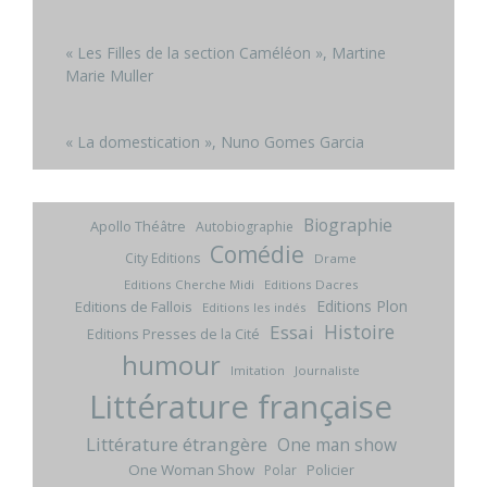
« Les Filles de la section Caméléon », Martine
Marie Muller
« La domestication », Nuno Gomes Garcia
Biographie
Apollo Théâtre
Autobiographie
Comédie
City Editions
Drame
Editions Cherche Midi
Editions Dacres
Editions Plon
Editions de Fallois
Editions les indés
Histoire
Essai
Editions Presses de la Cité
humour
Imitation
Journaliste
Littérature française
Littérature étrangère
One man show
One Woman Show
Policier
Polar