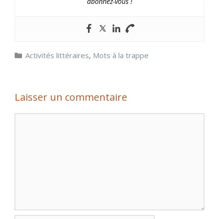
abonnez-vous !
Catégories
Activités littéraires
,
Mots à la trappe
Laisser un commentaire
Commentaire