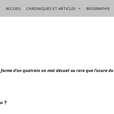
ACCUEIL
CHRONIQUES ET ARTICLES
BIOGRAPHIE
a forme d’un quatrain un mot désuet ou rare que l’usure d
» ?