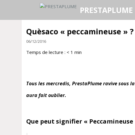
Aller
PRESTAPLUME
au
contenu
Quèsaco « peccamineuse » ?
06/12/2016
Temps de lecture :
< 1
min
Tous les mercredis, PrestaPlume ravive sous l
aura fait oublier.
Que peut signifier « Peccamineuse 