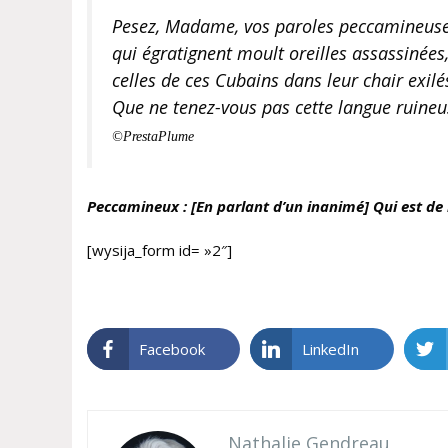
Pesez, Madame, vos paroles peccamineus
qui égratignent moult oreilles assassinées
celles de ces Cubains dans leur chair exilé
Que ne tenez-vous pas cette langue ruineu
©PrestaPlume
Peccamineux : [En parlant d’un inanimé] Qui est de l
[wysija_form id= »2″]
Facebook
LinkedIn
Nathalie Gendreau