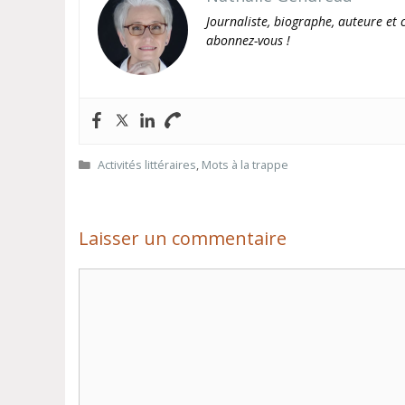
Journaliste, biographe, auteure et c
abonnez-vous !
Catégories
Activités littéraires
,
Mots à la trappe
Laisser un commentaire
Commentaire