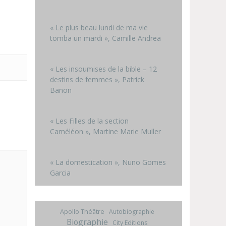
« Le plus beau lundi de ma vie
tomba un mardi », Camille Andrea
« Les insoumises de la bible – 12
destins de femmes », Patrick
Banon
« Les Filles de la section
Caméléon », Martine Marie Muller
« La domestication », Nuno Gomes
Garcia
Apollo Théâtre
Autobiographie
Biographie
City Editions