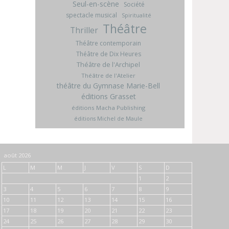
Seul-en-scène
Société
spectacle musical
Spiritualité
Théâtre
Thriller
Théâtre contemporain
Théâtre de Dix Heures
Théâtre de l'Archipel
Théâtre de l'Atelier
théâtre du Gymnase Marie-Bell
éditions Grasset
éditions Macha Publishing
éditions Michel de Maule
août 2026
L
M
M
J
V
S
D
1
2
3
4
5
6
7
8
9
10
11
12
13
14
15
16
17
18
19
20
21
22
23
24
25
26
27
28
29
30