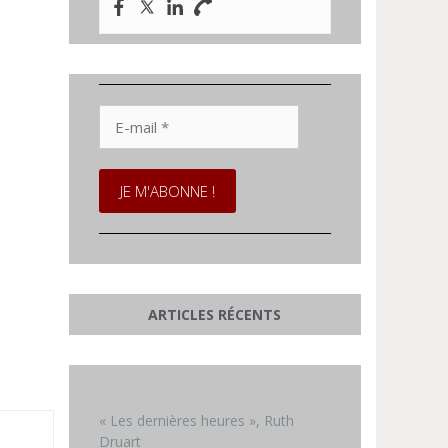
E-
mail
*
ARTICLES RÉCENTS
« Les dernières heures », Ruth
Druart