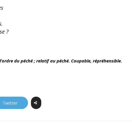
es
,
s.
se ?
’ordre du péché ; relatif au péché. Coupable, répréhensible.
Twitter