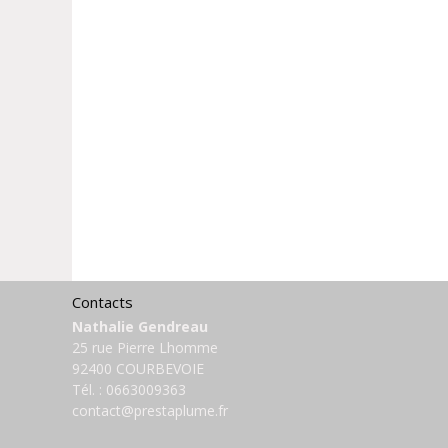
Contacts
Nathalie Gendreau
25 rue Pierre Lhomme
92400 COURBEVOIE
Tél. :
0663009363
contact@prestaplume.fr