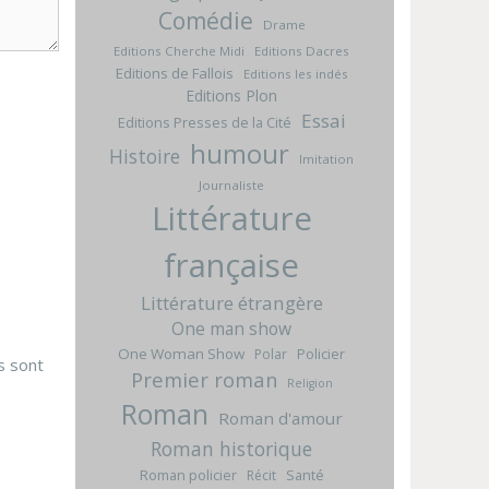
Comédie
Drame
Editions Cherche Midi
Editions Dacres
Editions de Fallois
Editions les indés
Editions Plon
Essai
Editions Presses de la Cité
humour
Histoire
Imitation
Journaliste
Littérature
française
Littérature étrangère
One man show
One Woman Show
Policier
Polar
s sont
Premier roman
Religion
Roman
Roman d'amour
Roman historique
Roman policier
Santé
Récit