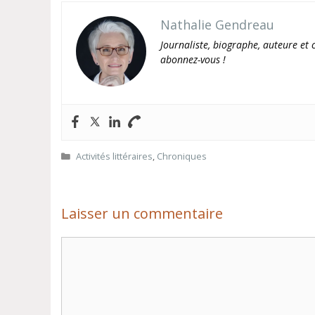
Nathalie Gendreau
Journaliste, biographe, auteure et c
abonnez-vous !
Catégories
Activités littéraires
,
Chroniques
Laisser un commentaire
Commentaire