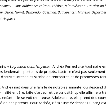
naway… Sans oublier ses rôles au théâtre, à la télévision. Un récit où l
nni, Delon, Noiret, Belmondo, Gassman, Bud Spencer, Marielle, Depardi
t risques !
enirs «
La passion dans les yeux
« , Andréa Ferréol cite Apollinaire e
s lendemains porteurs de projets. L’actrice n’est pas seulement
d’artiste, intense et si riche de rencontres et de promesses ten
: Andréa naît dans une famille de notables aimante, qui descend 
nalité entière, faite d’ardeur et de curiosité, qu’elle affirmera tr
e, enfant, elle se voit chanteuse. Adolescente, elle prend des cou
né de ses parents. Pour Andréa, c’était une évidence ! Du sang d’a