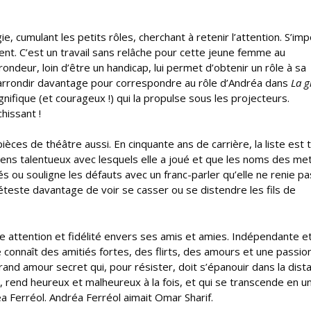
, cumulant les petits rôles, cherchant à retenir l’attention. S’im
ent. C’est un travail sans relâche pour cette jeune femme au
deur, loin d’être un handicap, lui permet d’obtenir un rôle à sa
’arrondir davantage pour correspondre au rôle d’Andréa dans
La g
nifique (et courageux !) qui la propulse sous les projecteurs.
hissant !
ièces de théâtre aussi. En cinquante ans de carrière, la liste est 
ens talentueux avec lesquels elle a joué et que les noms des me
tés ou souligne les défauts avec un franc-parler qu’elle ne renie pa
 déteste davantage de voir se casser ou se distendre les fils de
e attention et fidélité envers ses amis et amies. Indépendante e
 connaît des amitiés fortes, des flirts, des amours et une passion
rand amour secret qui, pour résister, doit s’épanouir dans la dist
e, rend heureux et malheureux à la fois, et qui se transcende en u
a Ferréol. Andréa Ferréol aimait Omar Sharif.