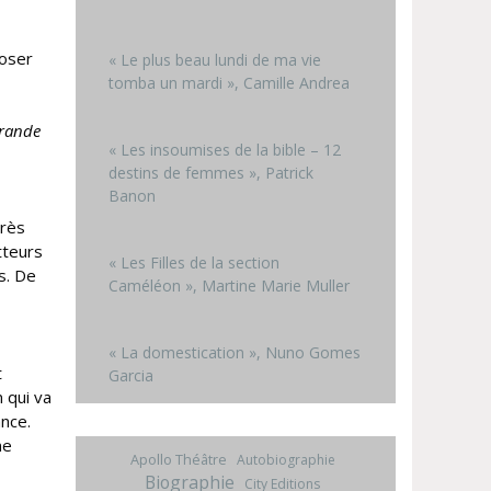
poser
« Le plus beau lundi de ma vie
tomba un mardi », Camille Andrea
rande
« Les insoumises de la bible – 12
destins de femmes », Patrick
Banon
très
tteurs
« Les Filles de la section
s. De
Caméléon », Martine Marie Muller
« La domestication », Nuno Gomes
t
Garcia
 qui va
ance.
ne
Apollo Théâtre
Autobiographie
Biographie
City Editions