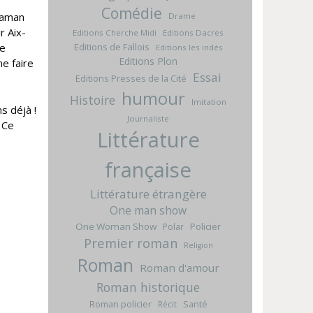
Comédie
-Maman
Drame
r Aix-
Editions Cherche Midi
Editions Dacres
Editions de Fallois
se
Editions les indés
Editions Plon
me faire
Essai
Editions Presses de la Cité
humour
Histoire
Imitation
s déjà !
Journaliste
 Ce
Littérature
française
Littérature étrangère
One man show
One Woman Show
Policier
Polar
Premier roman
Religion
Roman
Roman d'amour
Roman historique
Roman policier
Santé
Récit