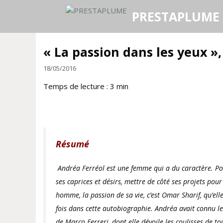
Aller
PRESTAPLUME
au
contenu
« La passion dans les yeux »
18/05/2016
Temps de lecture :
3
min
Résumé
Andréa Ferréol est une femme qui a du caractère. Pour
ses caprices et désirs, mettre de côté ses projets po
homme, la passion de sa vie, c’est Omar Sharif, qu’ell
fois dans cette autobiographie. Andréa avait connu l
de Marco Ferreri, dont elle dévoile les coulisses de t