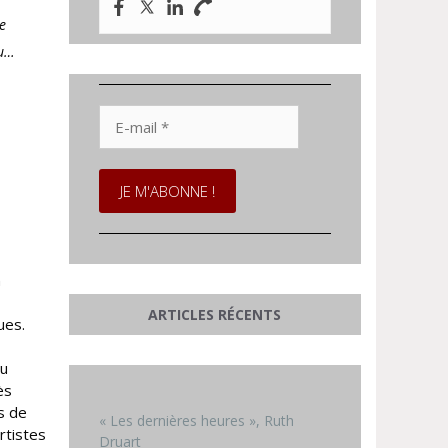
e
eu…
E-
mail
*
n
ARTICLES RÉCENTS
ues.
du
ès
rs de
« Les dernières heures », Ruth
rtistes
Druart