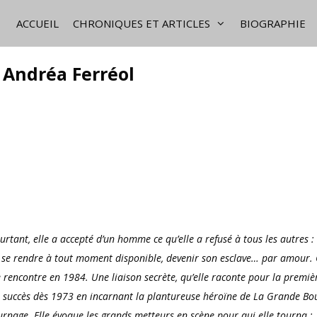
ACCUEIL
CHRONIQUES ET ARTICLES
BIOGRAPHIE
, Andréa Ferréol
tant, elle a accepté d’un homme ce qu’elle a refusé à tous les autres :
ur se rendre à tout moment disponible, devenir son esclave… par amour. 
e rencontre en 1984. Une liaison secrète, qu’elle raconte pour la premiè
e succès dès 1973 en incarnant la plantureuse héroïne de La Grande Bou
ournage. Elle évoque les grands metteurs en scène pour qui elle tourna :