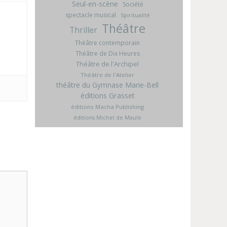
Seul-en-scène
Société
spectacle musical
Spiritualité
Théâtre
Thriller
Théâtre contemporain
Théâtre de Dix Heures
Théâtre de l'Archipel
Théâtre de l'Atelier
théâtre du Gymnase Marie-Bell
éditions Grasset
éditions Macha Publishing
éditions Michel de Maule