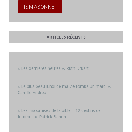
ARTICLES RÉCENTS
« Les dernières heures », Ruth Druart
« Le plus beau lundi de ma vie tomba un mardi »,
Camille Andrea
« Les insoumises de la bible – 12 destins de
femmes », Patrick Banon