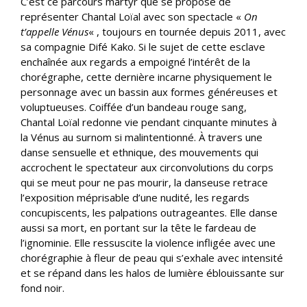
C’est ce parcours martyr que se propose de
représenter Chantal Loïal avec son spectacle «
On
t’appelle Vénus
« , toujours en tournée depuis 2011, avec
sa compagnie Difé Kako. Si le sujet de cette esclave
enchaînée aux regards a empoigné l’intérêt de la
chorégraphe, cette dernière incarne physiquement le
personnage avec un bassin aux formes généreuses et
voluptueuses. Coiffée d’un bandeau rouge sang,
Chantal Loïal redonne vie pendant cinquante minutes à
la Vénus au surnom si malintentionné. À travers une
danse sensuelle et ethnique, des mouvements qui
accrochent le spectateur aux circonvolutions du corps
qui se meut pour ne pas mourir, la danseuse retrace
l’exposition méprisable d’une nudité, les regards
concupiscents, les palpations outrageantes. Elle danse
aussi sa mort, en portant sur la tête le fardeau de
l’ignominie. Elle ressuscite la violence infligée avec une
chorégraphie à fleur de peau qui s’exhale avec intensité
et se répand dans les halos de lumière éblouissante sur
fond noir.