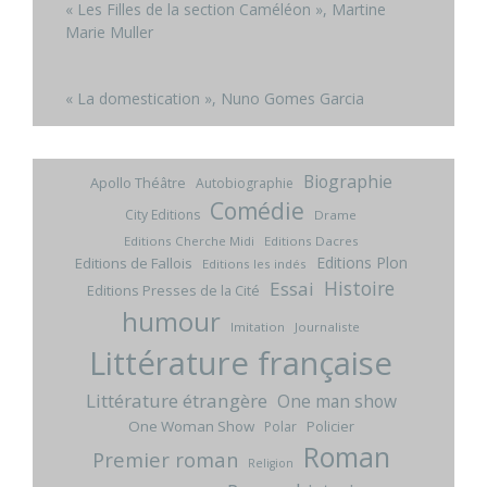
« Les Filles de la section Caméléon », Martine
Marie Muller
« La domestication », Nuno Gomes Garcia
Biographie
Apollo Théâtre
Autobiographie
Comédie
City Editions
Drame
Editions Cherche Midi
Editions Dacres
Editions Plon
Editions de Fallois
Editions les indés
Histoire
Essai
Editions Presses de la Cité
humour
Imitation
Journaliste
Littérature française
Littérature étrangère
One man show
One Woman Show
Policier
Polar
Roman
Premier roman
Religion