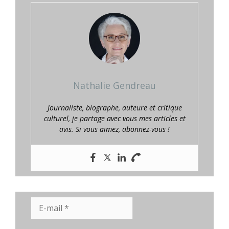
Nathalie Gendreau
Journaliste, biographe, auteure et critique
culturel, je partage avec vous mes articles et
avis. Si vous aimez, abonnez-vous !
E-
mail
*