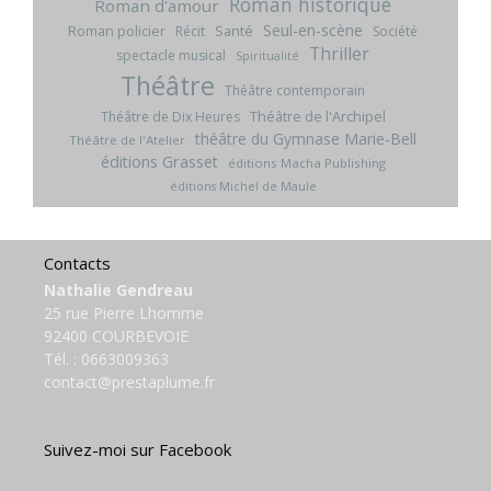
Roman historique
Roman d'amour
Seul-en-scène
Roman policier
Santé
Récit
Société
Thriller
spectacle musical
Spiritualité
Théâtre
Théâtre contemporain
Théâtre de l'Archipel
Théâtre de Dix Heures
théâtre du Gymnase Marie-Bell
Théâtre de l'Atelier
éditions Grasset
éditions Macha Publishing
éditions Michel de Maule
Contacts
Nathalie Gendreau
25 rue Pierre Lhomme
92400 COURBEVOIE
Tél. :
0663009363
contact@prestaplume.fr
Suivez-moi sur Facebook