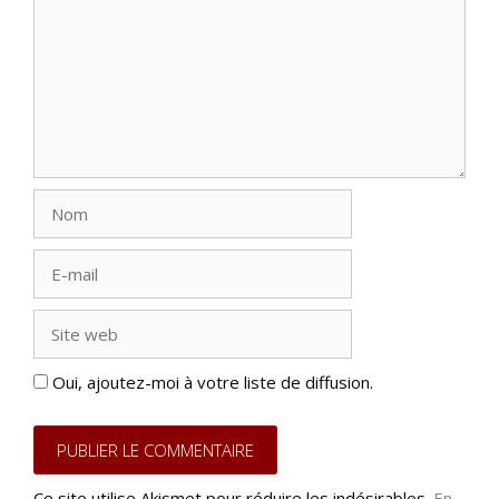
Nom
E-
mail
Site
web
Oui, ajoutez-moi à votre liste de diffusion.
Ce site utilise Akismet pour réduire les indésirables.
En