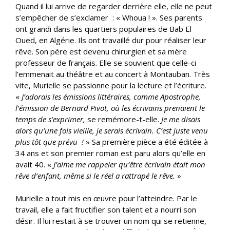
Quand il lui arrive de regarder derrière elle, elle ne peut
s’empêcher de s’exclamer : « Whoua ! ». Ses parents
ont grandi dans les quartiers populaires de Bab El
Oued, en Algérie. Ils ont travaillé dur pour réaliser leur
rêve. Son père est devenu chirurgien et sa mère
professeur de français. Elle se souvient que celle-ci
l’emmenait au théâtre et au concert à Montauban. Très
vite, Murielle se passionne pour la lecture et l’écriture.
«
J’adorais les émissions littéraires, comme Apostrophe,
l’émission de Bernard Pivot, où les écrivains prenaient le
temps de s’exprimer,
se remémore-t-elle.
Je me disais
alors qu’une fois vieille, je serais écrivain. C’est juste venu
plus tôt que prévu !
» Sa première pièce a été éditée à
34 ans et son premier roman est paru alors qu’elle en
avait 40. «
J’aime me
rappeler qu’être écrivain était mon
rêve d’enfant, même si le réel a rattrapé le rêve.
»
Murielle a tout mis en œuvre pour l’atteindre. Par le
travail, elle a fait fructifier son talent et a nourri son
désir. Il lui restait à se trouver un nom qui se retienne,