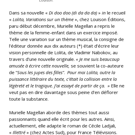
Louison.
Dans sa nouvelle «
Di doo doo (di da da da)
»
in
le recueil
«
Lolita, Variations sur un thème
», chez Louison Éditions,
paru début décembre, Murielle Magellan a repris le
thème de la femme-enfant dans un exercice imposé.
Telle une variation sur un thème musical, la consigne de
l’éditeur donnée aux dix auteurs (*) était d’écrire leur
vision personnelle de Lolita, de Vladimir Nabokov, au
travers d’une nouvelle originale.
« Je me suis beaucoup
amusée à écrire cette nouvelle,
se souvient la co-auteure
de “
Sous les jupes des filles”
.
Pour moi Lolita, outre la
puissance littéraire du texte, c’était la collision entre la
légèreté et le tragique. J’ai essayé de partir de ça.
»
Elle ne
veut pas en dire davantage sous peine d’en déflorer
toute la substance.
Murielle Magellan aborde des thèmes tout aussi
passionnants quand elle écrit pour les autres. Ainsi,
actuellement, elle adapte le roman de Cécile Ladjali,
«
Illettré
» (chez Actes Sud), pour France Télévisions.