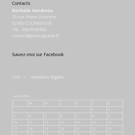
Contacts
Nathalie Gendreau
25 rue Pierre Lhomme
92400 COURBEVOIE
Tél. :
0663009363
contact@prestaplume.fr
Suivez-moi sur Facebook
CGV
–
Mentions légales
août 2026
L
M
M
J
V
S
D
1
2
3
4
5
6
7
8
9
10
11
12
13
14
15
16
17
18
19
20
21
22
23
24
25
26
27
28
29
30