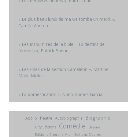
« Les dernières heures », Ruth Druart
« Le plus beau lundi de ma vie tomba un mardi »,
Camille Andrea
« Les insoumises de la bible – 12 destins de
femmes », Patrick Banon
« Les Filles de la section Caméléon », Martine
Marie Muller
« La domestication », Nuno Gomes Garcia
Biographie
Apollo Théâtre
Autobiographie
Comédie
City Editions
Drame
Editions Cherche Midi
Editions Dacres