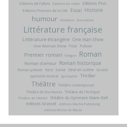
Editions Plon
Editions de Fallois
Editions les indés
Histoire
Essai
Editions Presses de la Cité
humour
Imitation
Journaliste
Littérature française
Littérature étrangère
One man show
One Woman Show
Policier
Polar
Roman
Premier roman
Religion
Roman historique
Roman d'amour
Seul-en-scène
Roman policier
Santé
Récit
Société
Thriller
spectacle musical
Spiritualité
Théâtre
Théâtre contemporain
Théâtre de l'Archipel
Théâtre de Dix Heures
théâtre du Gymnase Marie-Bell
Théâtre de l'Atelier
éditions Grasset
éditions Macha Publishing
éditions Michel de Maule